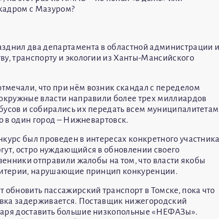
кадром с Мазуром?
азднил два департамента в областной администрации 
ву, транспорту и экологии из Ханты-Мансийского
тмечали, что при нём возник скандал с переделом
 окружные власти направили более трех миллиардов
бусов и собирались их передать всем муниципалитетам
ко в один город – Нижневартовск.
нкурс был проведен в интересах конкретного участника
гут, остро нуждающийся в обновлении своего
твенники отправили жалобы на том, что власти якобы
критерии, нарушающие принцип конкуренции.
 обновить пассажирский транспорт в Томске, пока что
тавка задерживается. Поставщик нижегородский
варя доставить большие низкопольные «НЕФАЗы».