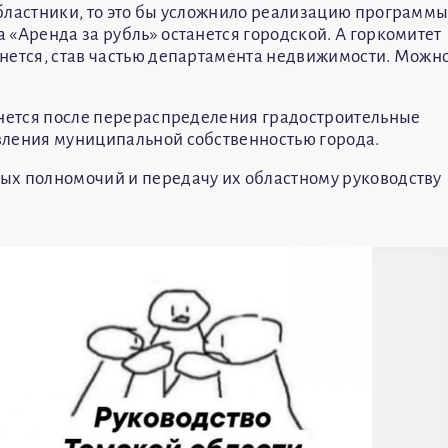
бластники, то это бы усложнило реализацию программ
 «Аренда за рубль» останется городской. А горкомитет
нется, став частью департамента недвижимости. Можн
анется после перераспределения градостроительные
вления муниципальной собственностью города.
ых полномочий и передачу их областному руководству