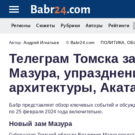
Babr
24
.com
Регионы
Сюжеты
Рубрики
Авторы
Рейтинги
Андрей Игнатьев
©
Babr24.com
ПОЛИТИКА
ОБ
Телеграм Томска з
Мазура, упразднен
архитектуры, Акат
Бабр представляет обзор ключевых событий и обсужд
по 25 февраля 2024 года включительно.
Новый зам Мазура
Губернатор Томской области Владимир Мазур предст