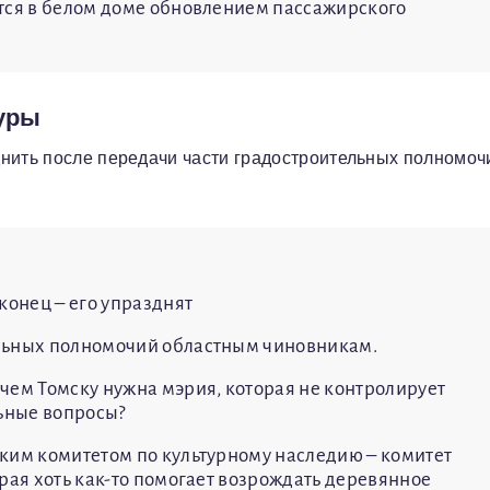
тся в белом доме обновлением пассажирского
уры
днить после передачи части градостроительных полномоч
онец – его упразднят
ельных полномочий областным чиновникам.
чем Томску нужна мэрия, которая не контролирует
льные вопросы?
ким комитетом по культурному наследию – комитет
рая хоть как-то помогает возрождать деревянное