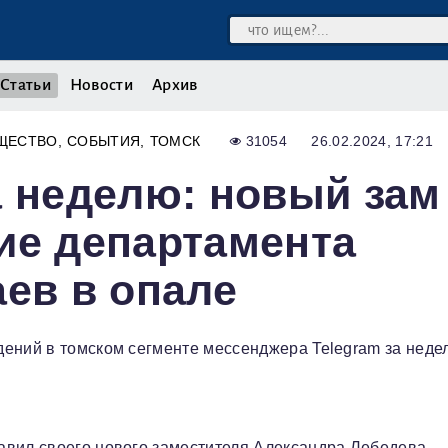
Статьи
Новости
Архив
ЩЕСТВО
СОБЫТИЯ
ТОМСК
31054
26.02.2024, 17:21
а неделю: новый зам
ие департамента
аев в опале
ений в томском сегменте мессенджера Telegram за неде
авил своего нового заместителя Александра Лебедева.