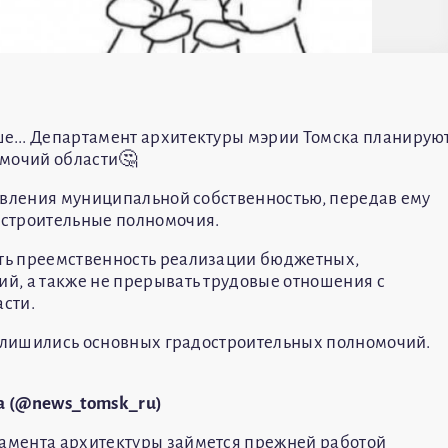
... Департамент архитектуры мэрии Томска планирую
омочий области🤔
авления муниципальной собственностью, передав ему
остроительные полномочия.
ть преемственность реализации бюджетных,
й, а также не прерывать трудовые отношения с
сти.
он лишились основных градостроительных полномочий.
а (@news_tomsk_ru)
тамента архитектуры займется прежней работой