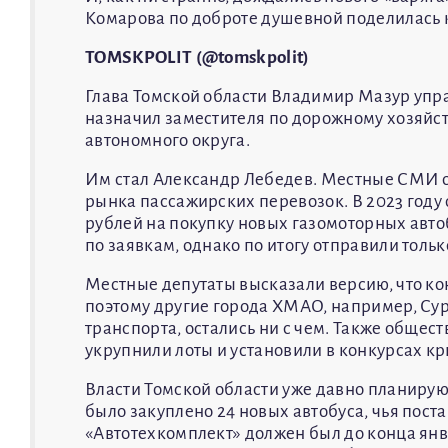
Комарова по доброте душевной поделилась 
TOMSKPOLIT (@tomskpolit)
Глава Томской области Владимир Мазур упр
назначил заместителя по дорожному хозяйст
автономного округа.
Им стал Александр Лебедев. Местные СМИ о
рынка пассажирских перевозок. В 2023 году
рублей на покупку новых газомоторных авто
по заявкам, однако по итогу отправили толь
Местные депутаты высказали версию, что ко
поэтому другие города ХМАО, например, Сур
транспорта, остались ни с чем. Также общес
укрупнили лоты и установили в конкурсах 
Власти Томской области уже давно планируют
было закуплено 24 новых автобуса, чья пос
«Автотехкомплект» должен был до конца ян