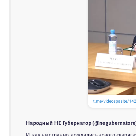
Народный НЕ Губернатор (@negubernatore
И, как ни странно, дождались нового «варяга