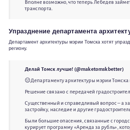
Вполне возможно, что теперь Лебедев займе
транспорта.
Упразднение департамента архитект
Департамент архитектуры мэрии Томска хотят упраз
региону.
Делай Томск лучше! (@maketomskbetter)
😑Департаменту архитектуры мэрии Томска к
Решение связано с передачей градостроит
Существенный и справедливый вопрос – а за
застройку, наследие и другие градостроите
Были большие опасения, связанные с городс
курирует программу «Аренда за рубль», кото