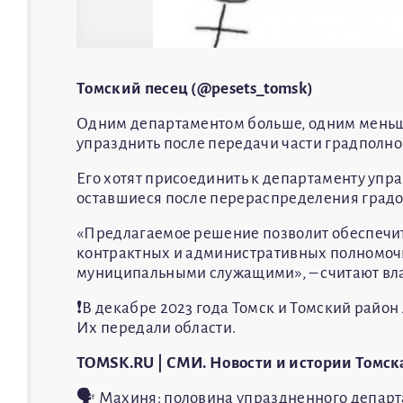
Томский песец (@pesets_tomsk)
Одним департаментом больше, одним меньше
упразднить после передачи части градполн
Его хотят присоединить к департаменту упр
оставшиеся после перераспределения град
«Предлагаемое решение позволит обеспечи
контрактных и административных полномочи
муниципальными служащими», – считают вла
❗️В декабре 2023 года Томск и Томский рай
Их передали области.
TOMSK.RU | СМИ. Новости и истории Томск
🗣️ Махиня: половина упраздненного депар