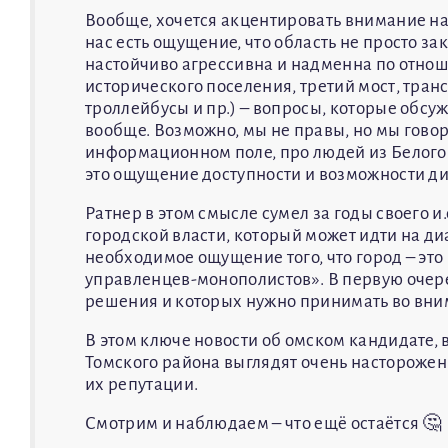
Вообще, хочется акцентировать внимание на 
нас есть ощущение, что область не просто за
настойчиво агрессивна и надменна по отнош
исторического поселения, третий мост, тран
троллейбусы и пр.) – вопросы, которые обсу
вообще. Возможно, мы не правы, но мы говор
информационном поле, про людей из Белого
это ощущение доступности и возможности ди
Ратнер в этом смысле сумел за годы своего и
городской власти, который может идти на д
необходимое ощущение того, что город – это 
управленцев-монополистов». В первую очере
решения и которых нужно принимать во вни
В этом ключе новости об омском кандидате
Томского района выглядят очень настороженн
их репутации.
Смотрим и наблюдаем – что ещё остаётся 🤔