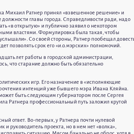
омска Михаил Ратнер принял «взвешенное решение» и
ие должности главы города. Справедливости ради, надо
ать «в открытую» и публично заявил о некотором
ыми властями. Формулировка была такая, чтобы
 услышали». Со своей стороны, Ратнер пообещал довест
дет позволять срок его «и.о.мэрских» полномочий.
адцать лет работы в городской администрации,
сь, что старание должно быть обязательно
политических игр. Его назначение в «исполняющие
прочтения интенций уже бывшего мэра Ивана Кляйна.
е может быть следующим губернатором после Сергея
хаила Ратнера профессиональный путь заложил крутой
ный ответ. Во-первых, у Ратнера почти нулевой
к и руководитель проекта, но в нем нет «волка»,
исправить ситуацию. Мясом банально не оброс, хотя в