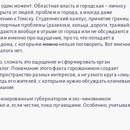
один момент. Областная власть и городская – лично у
крыта от людей, проблем и города, а иногда даже
ению к Томску. Студенческий кампус, принятие границ
спортные проблемы (развязки, кольца, дороги, трамвай
ждаются вообще в отрыве от города или не обсуждаются
им именно про ощущения, про то, что попадает в
 дома, с которыми
можно
нельзя поговорить. Вот именн
алога нет.
.о. сломать это ощущение и сформировать орган
иалог. Понимание этого факта горожанином создает
пространство разных интересов, а не узкого круга «лиц
дь его жителей, с которыми нужно обсуждать ключевы
мание.
, визированным губернатором и экс-чиновником
о и, если честно, пока пугающими. Особенно, учитыва