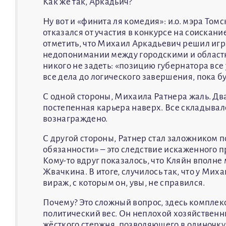
Как же так, Аркадьич?
Ну вот и «финита ля комедия»: и.о. мэра Т
отказался от участия в конкурсе на соискан
отметить, что Михаил Аркадьевич решил игр
недопонимании между городскими и областн
никого не задеть: «позицию губернатора все
все дела до логического завершения, пока бу
С одной стороны, Михаила Ратнера жаль. Дв
постепенная карьера наверх. Все складывало
вознаграждено.
С другой стороны, Ратнер стал заложником 
обязанности» – это следствие искаженного 
Кому-то вдруг показалось, что Кляйн вполн
Жвачкина. В итоге, случилось так, что у Ми
вираж, с которым он, увы, не справился.
Почему? Это сложный вопрос, здесь комплекс
политический вес. Он неплохой хозяйственни
жёсткого стержня, позволяющего в одиночку 