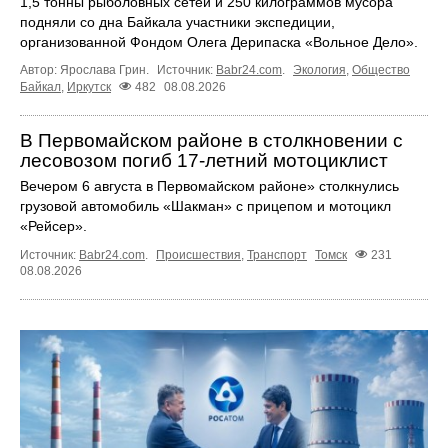
1,5 тонны рыболовных сетей и 250 килограммов мусора
подняли со дна Байкала участники экспедиции,
организованной Фондом Олега Дерипаска «Вольное Дело».
Автор: Ярослава Грин.
Источник:
Babr24.com
.
Экология
,
Общество
Байкал
,
Иркутск
482
08.08.2026
В Первомайском районе в столкновении с
лесовозом погиб 17-летний мотоциклист
Вечером 6 августа в Первомайском районе» столкнулись
грузовой автомобиль «Шакман» с прицепом и мотоцикл
«Рейсер».
Источник:
Babr24.com
.
Происшествия
,
Транспорт
Томск
231
08.08.2026