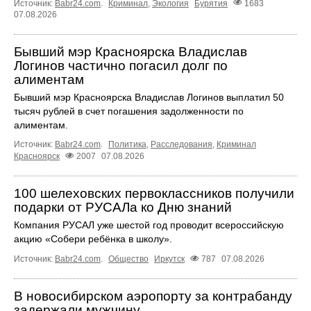
Источник:
Babr24.com
.
Криминал
,
Экология
Бурятия
1683
07.08.2026
Бывший мэр Красноярска Владислав
Логинов частично погасил долг по
алиментам
Бывший мэр Красноярска Владислав Логинов выплатил 50
тысяч рублей в счет погашения задолженности по
алиментам.
Источник:
Babr24.com
.
Политика
,
Расследования
,
Криминал
Красноярск
2007
07.08.2026
100 шелеховских первоклассников получили
подарки от РУСАЛа ко Дню знаний
Компания РУСАЛ уже шестой год проводит всероссийскую
акцию «Собери ребёнка в школу».
Источник:
Babr24.com
.
Общество
Иркутск
787
07.08.2026
В новосибирском аэропорту за контрабанду
задержали мужчину