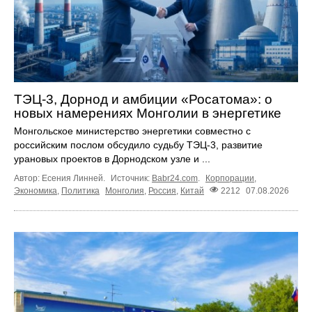
ТЭЦ-3, Дорнод и амбиции «Росатома»: о
новых намерениях Монголии в энергетике
Монгольское министерство энергетики совместно с
российским послом обсудило судьбу ТЭЦ‑3, развитие
урановых проектов в Дорнодском узле и ...
Автор: Есения Линней.
Источник:
Babr24.com
.
Корпорации
,
Экономика
,
Политика
Монголия
,
Россия
,
Китай
2212
07.08.2026