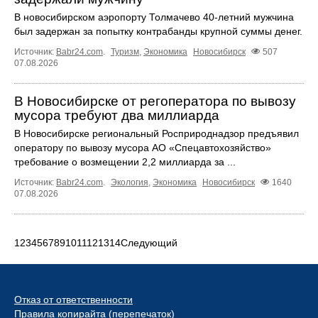
В новосибирском аэропорту Толмачево 40-летний мужчина
был задержан за попытку контрабанды крупной суммы денег.
Источник:
Babr24.com
.
Туризм
,
Экономика
Новосибирск
507
07.08.2026
В Новосибирске от регоператора по вывозу
мусора требуют два миллиарда
В Новосибирске региональный Росприроднадзор предъявил
оператору по вывозу мусора АО «Спецавтохозяйство»
требование о возмещении 2,2 миллиарда за ...
Источник:
Babr24.com
.
Экология
,
Экономика
Новосибирск
1640
07.08.2026
1
2
3
4
5
6
7
8
9
10
11
12
13
14
Следующий
Отказ от ответственности
Правила копирайта (перепечаток)