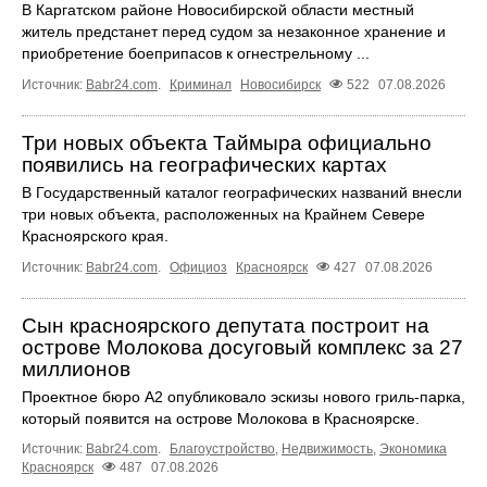
В Каргатском районе Новосибирской области местный
житель предстанет перед судом за незаконное хранение и
приобретение боеприпасов к огнестрельному ...
Источник:
Babr24.com
.
Криминал
Новосибирск
522
07.08.2026
Три новых объекта Таймыра официально
появились на географических картах
В Государственный каталог географических названий внесли
три новых объекта, расположенных на Крайнем Севере
Красноярского края.
Источник:
Babr24.com
.
Официоз
Красноярск
427
07.08.2026
Сын красноярского депутата построит на
острове Молокова досуговый комплекс за 27
миллионов
Проектное бюро А2 опубликовало эскизы нового гриль-парка,
который появится на острове Молокова в Красноярске.
Источник:
Babr24.com
.
Благоустройство
,
Недвижимость
,
Экономика
Красноярск
487
07.08.2026