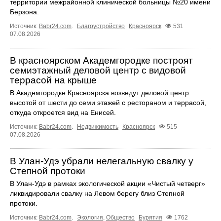
территории межрайонной клинической больницы №20 имени
Берзона.
Источник:
Babr24.com
.
Благоустройство
Красноярск
531
07.08.2026
В красноярском Академгородке построят
семиэтажный деловой центр с видовой
террасой на крыше
В Академгородке Красноярска возведут деловой центр
высотой от шести до семи этажей с рестораном и террасой,
откуда откроется вид на Енисей.
Источник:
Babr24.com
.
Недвижимость
Красноярск
515
07.08.2026
В Улан-Удэ убрали нелегальную свалку у
Степной протоки
В Улан-Удэ в рамках экологической акции «Чистый четверг»
ликвидировали свалку на Левом берегу близ Степной
протоки.
Источник:
Babr24.com
.
Экология
,
Общество
Бурятия
1762