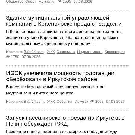
Общество
,
Спорт
Монголия
2595
07.08.2026
Здание муниципальной управляющей
компании в Красноярске продают за долги
В Красноярске выставили на торги арестованное за долги
здание на улице Карбышева, 28а, которое принадлежит
муниципальному акционерному обществу ...
Источник:
Babr24.com
.
ЖКХ
,
Экономика
,
Недвижимость
Красноярск
1750
07.08.2026
ИЭСК увеличила мощность подстанции
«Берёзовая» в Иркутском районе
В поселке Молодёжный завершился важный этап
модернизации питающего центра.
Источник:
Babr24.com
.
ЖКХ
,
События
Иркутск
2062
07.08.2026
Запуск пассажирского поезда из Иркутска в
Пекин обсуждает РЖД
Возобновление движения пассажирских поездов между