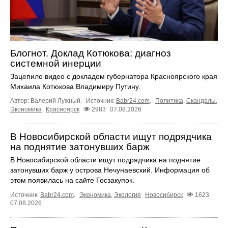
Блогнот. Доклад Котюкова: диагноз
системной инерции
Зацепило видео с докладом губернатора Красноярского края
Михаила Котюкова Владимиру Путину.
Автор: Валерий Лужный.
Источник:
Babr24.com
.
Политика
,
Скандалы
,
Экономика
Красноярск
2983
07.08.2026
В Новосибирской области ищут подрядчика
на поднятие затонувших барж
В Новосибирской области ищут подрядчика на поднятие
затонувших барж у острова Нечунаевский. Информация об
этом появилась на сайте Госзакупок.
Источник:
Babr24.com
.
Экономика
,
Экология
Новосибирск
1623
07.08.2026