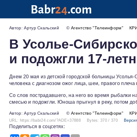
Babr
24
.com
Артур Скальский
©
Агентство "Телеинформ"
КР
В Усолье-Сибирск
и подожгли 17-лет
Днем 20 мая из детской городской больницы Усолья-
человека с диагнозом ожог лица, шеи, правого плеча 
Со слов пострадавшего, на него во время рыбалки н
смесью и подожгли. Юноша прыгнул в реку, потом до
Артур Скальский
©
Агентство "Телеинформ"
КР
URL: https://babr24.com/?ADE=37888
Bytes: 370 / 370
Версия
Поделиться в соцсетях: