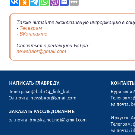
Также читайте эксклюзивную информацию в соц
-
Телеграм
-
ВКонтакте
Связаться с редакцией Бабра:
newsbabr@gmail.com
НАПИСАТЬ ГЛАВРЕДУ:
КОНТАКТ
Телеграм:
@babr24_link_bot
Бурятия и 
Эл.почта:
newsbabr@gmail.com
Телеграм:
эл.почта:
b
ЗАКАЗАТЬ РАССЛЕДОВАНИЕ:
Иркутск: А
эл.почта:
bratska.net.net@gmail.com
Телеграм:
эл.почта:
i