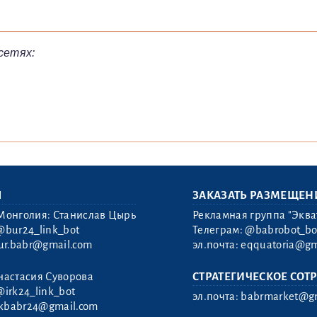
сетях:
Ы
ЗАКАЗАТЬ РАЗМЕЩЕН
Монголия: Станислав Цырь
Рекламная группа "Эква
@bur24_link_bot
Телеграм:
@babrobot_bo
ur.babr@gmail.com
эл.почта:
eqquatoria@gm
настасия Суворова
СТРАТЕГИЧЕСКОЕ СОТ
@irk24_link_bot
эл.почта:
babrmarket@gm
rkbabr24@gmail.com