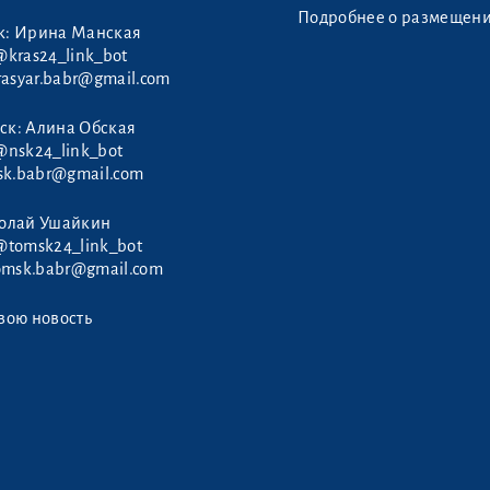
Подробнее о размещен
к: Ирина Манская
@kras24_link_bot
rasyar.babr@gmail.com
ск: Алина Обская
@nsk24_link_bot
sk.babr@gmail.com
колай Ушайкин
@tomsk24_link_bot
omsk.babr@gmail.com
вою новость