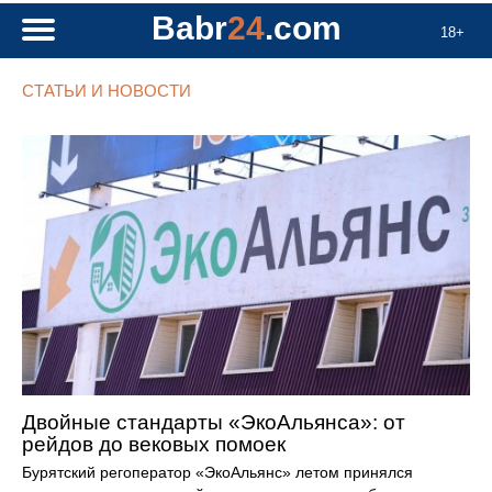
Babr
24
.com
18+
СТАТЬИ И НОВОСТИ
Двойные стандарты «ЭкоАльянса»: от
рейдов до вековых помоек
Бурятский регоператор «ЭкоАльянс» летом принялся