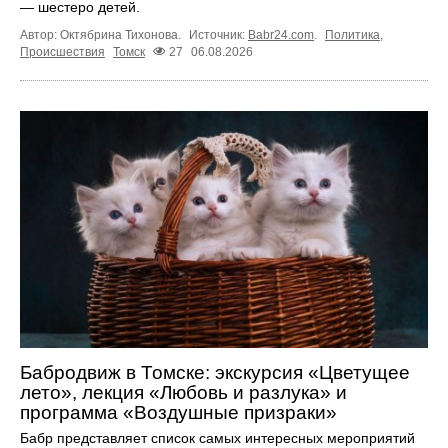
— шестеро детей.
Автор: Октябрина Тихонова.
Источник:
Babr24.com
.
Политика
,
Происшествия
Томск
27
06.08.2026
Бабродвиж в Томске: экскурсия «Цветущее
лето», лекция «Любовь и разлука» и
программа «Воздушные призраки»
Бабр представляет список самых интересных мероприятий