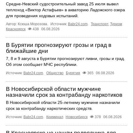
Средне-Невский судостроительный завод 25 июля вывел
теплоход «Виктор Астафьев» в акваторию Ладожского озера
для проведения ходовых испытаний.
Автор: Ксюша Морозова.
Источник:
Babr24.com
.
Транспорт
,
Туризм
Красноярск
438
06.08.2026
В Бурятии прогнозируют грозы и град в
ближайшие дни
7, 8 и 9 августа в Бурятии прогнозируют ливни, грозы и град.
Об этом сообщает МЧС республики.
Источник:
Babr24.com
.
Общество
Бурятия
365
06.08.2026
В Новосибирской области мужчине
назначили срок за контрабанду наркотиков
В Новосибирской области 25-летнему мужчине назначили
срок за контрабанду наркотических средств.
Источник:
Babr24.com
.
Криминал
Новосибирск
378
06.08.2026
В Красноярске не нашли подрядчика для