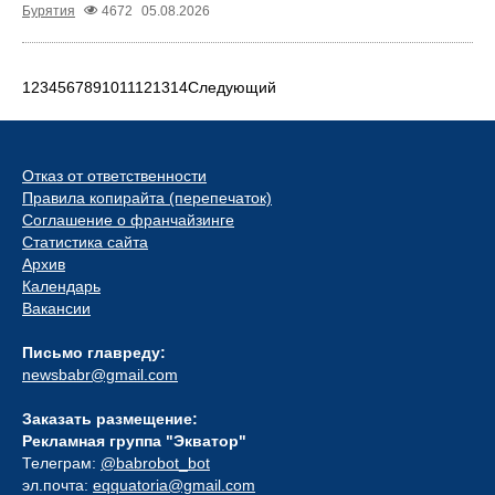
Бурятия
4672
05.08.2026
1
2
3
4
5
6
7
8
9
10
11
12
13
14
Следующий
Отказ от ответственности
Правила копирайта (перепечаток)
Соглашение о франчайзинге
Статистика сайта
Архив
Календарь
Вакансии
Письмо главреду:
newsbabr@gmail.com
Заказать размещение:
Рекламная группа "Экватор"
Телеграм:
@babrobot_bot
эл.почта:
eqquatoria@gmail.com