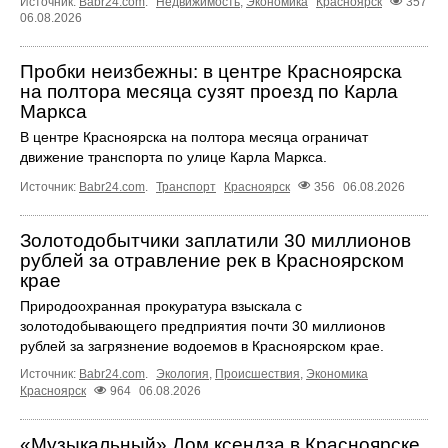
Источник:
Babr24.com
.
Недвижимость
,
Экономика
Красноярск
357
06.08.2026
Пробки неизбежны: в центре Красноярска
на полтора месяца сузят проезд по Карла
Маркса
В центре Красноярска на полтора месяца ограничат
движение транспорта по улице Карла Маркса.
Источник:
Babr24.com
.
Транспорт
Красноярск
356
06.08.2026
Золотодобытчики заплатили 30 миллионов
рублей за отравление рек в Красноярском
крае
Природоохранная прокуратура взыскала с
золотодобывающего предприятия почти 30 миллионов
рублей за загрязнение водоемов в Красноярском крае.
Источник:
Babr24.com
.
Экология
,
Происшествия
,
Экономика
Красноярск
964
06.08.2026
«Музыкальный» Дом ксендза в Красноярске