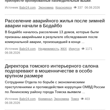
приобрести бронированные наблюдательные вышки.
Источник:
Babr24.com
.
Экономика
Красноярск
337
06.08.2026
Расселение аварийного жилья после зимней
аварии начали в Бодайбо
В Бодайбо началось расселение 13 домов, которые были
признаны аварийными в результате обследования после
коммунальной аварии, произошедшей в конце ...
Источник:
Babr24.com
.
Недвижимость
,
ЖКХ
Иркутск
1171
06.08.2026
Директора томского интерьерного салона
подозревают в мошенничестве в особо
крупном размере
Сотрудники Отдела по борьбе с экономическими
преступлениями и противодействия коррупции ОМВД России
по Ленинскому району города Томска выявили ...
Источник:
Babr24.com
.
Криминал
,
Экономика
Томск
403
06.08.2026