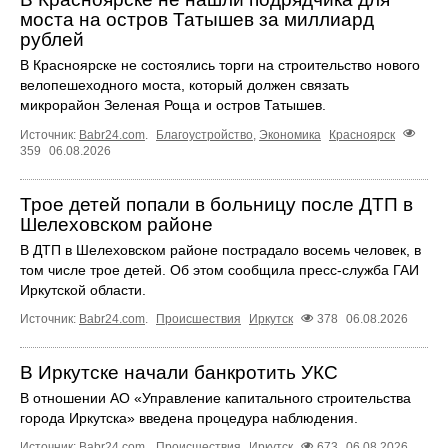
моста на остров Татышев за миллиард
рублей
В Красноярске не состоялись торги на строительство нового
велопешеходного моста, который должен связать
микрорайон Зеленая Роща и остров Татышев.
Источник:
Babr24.com
.
Благоустройство
,
Экономика
Красноярск
359
06.08.2026
Трое детей попали в больницу после ДТП в
Шелеховском районе
В ДТП в Шелеховском районе пострадало восемь человек, в
том числе трое детей. Об этом сообщила пресс‑служба ГАИ
Иркутской области.
Источник:
Babr24.com
.
Происшествия
Иркутск
378
06.08.2026
В Иркутске начали банкротить УКС
В отношении АО «Управление капитального строительства
города Иркутска» введена процедура наблюдения.
Источник:
Babr24.com
.
Происшествия
Иркутск
673
06.08.2026