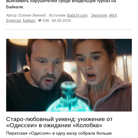
выискивать нарушителей среди владельцев турбаз на
Байкале.
Автор: Есения Линней.
Источник:
Babr24.com
.
Экология
,
ЖКХ
Бурятия
,
Байкал
636
06.08.2026
Старо-любовный уикенд: унижение от
«Одиссеи» в ожидании «Колобка»
Пиратская «Одиссея» в одну каску собрала больше