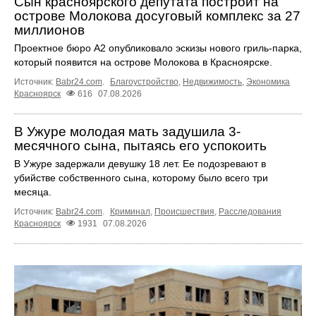
Сын красноярского депутата построит на
острове Молокова досуговый комплекс за 27
миллионов
Проектное бюро А2 опубликовало эскизы нового гриль-парка,
который появится на острове Молокова в Красноярске.
Источник:
Babr24.com
.
Благоустройство
,
Недвижимость
,
Экономика
Красноярск
616
07.08.2026
В Ужуре молодая мать задушила 3-
месячного сына, пытаясь его успокоить
В Ужуре задержали девушку 18 лет. Ее подозревают в
убийстве собственного сына, которому было всего три
месяца.
Источник:
Babr24.com
.
Криминал
,
Происшествия
,
Расследования
Красноярск
1931
07.08.2026