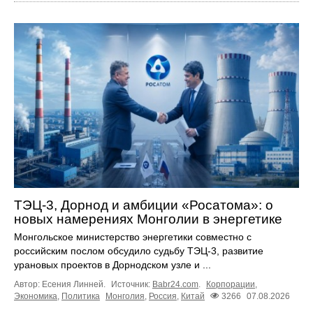
ТЭЦ-3, Дорнод и амбиции «Росатома»: о
новых намерениях Монголии в энергетике
Монгольское министерство энергетики совместно с
российским послом обсудило судьбу ТЭЦ‑3, развитие
урановых проектов в Дорнодском узле и ...
Автор: Есения Линней.
Источник:
Babr24.com
.
Корпорации
,
Экономика
,
Политика
Монголия
,
Россия
,
Китай
3266
07.08.2026