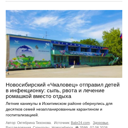
Новосибирский «Чкаловец» отправил детей
в инфекционку: сыпь, рвота и лечение
ромашкой вместо отдыха
Летние каникулы в Искитимском районе обернулись для
десятков семей незапланированным карантином и
госпитализацией.
Автор: Октябрина Тихонова.
Источник:
Babr24.com
.
Здоровье
,
Расследования
,
Скандалы
Новосибирск
3599
07.08.2026