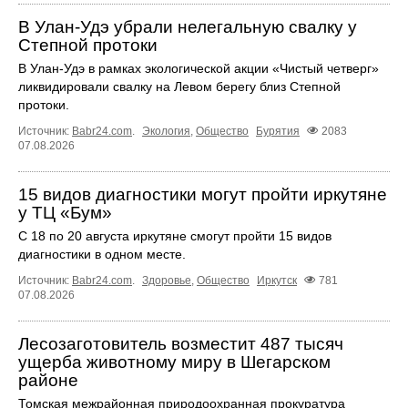
В Улан-Удэ убрали нелегальную свалку у
Степной протоки
В Улан-Удэ в рамках экологической акции «Чистый четверг»
ликвидировали свалку на Левом берегу близ Степной
протоки.
Источник:
Babr24.com
.
Экология
,
Общество
Бурятия
2083
07.08.2026
15 видов диагностики могут пройти иркутяне
у ТЦ «Бум»
С 18 по 20 августа иркутяне смогут пройти 15 видов
диагностики в одном месте.
Источник:
Babr24.com
.
Здоровье
,
Общество
Иркутск
781
07.08.2026
Лесозаготовитель возместит 487 тысяч
ущерба животному миру в Шегарском
районе
Томская межрайонная природоохранная прокуратура