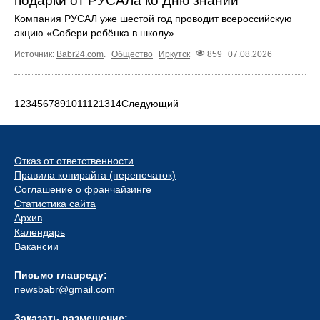
подарки от РУСАЛа ко Дню знаний
Компания РУСАЛ уже шестой год проводит всероссийскую
акцию «Собери ребёнка в школу».
Источник:
Babr24.com
.
Общество
Иркутск
859
07.08.2026
1
2
3
4
5
6
7
8
9
10
11
12
13
14
Следующий
Отказ от ответственности
Правила копирайта (перепечаток)
Соглашение о франчайзинге
Статистика сайта
Архив
Календарь
Вакансии
Письмо главреду:
newsbabr@gmail.com
Заказать размещение: