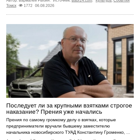
Автор: Бармалей Рыбин.
Источник:
Babr24.com
.
Культура
,
События
Томск
1772
06.08.2026
Последует ли за крупными взятками строгое
наказание? Прения уже начались
Прения по самому громкому делу о взятках, которые
предприниматели вручали бывшему заместителю
начальника новосибирского ТУАД Константину Громенко, ...