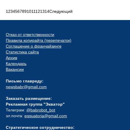
1
2
3
4
5
6
7
8
9
10
11
12
13
14
Следующий
Отказ от ответственности
Правила копирайта (перепечаток)
Соглашение о франчайзинге
Статистика сайта
Архив
Календарь
Вакансии
Письмо главреду:
newsbabr@gmail.com
Заказать размещение:
Рекламная группа "Экватор"
Телеграм:
@babrobot_bot
эл.почта:
eqquatoria@gmail.com
Стратегическое сотрудничество: