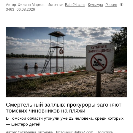
Автор: Филипп Марков.
Источник:
Babr24.com
.
Культура
Россия
3463
06.08.2026
Смертельный заплыв: прокуроры загоняют
томских чиновников на пляжи
В Томской области утонули уже 22 человека, среди которых
— шестеро детей.
Автор: Октябрина Тихонова.
Источник:
Babr24.com
.
Политика
,