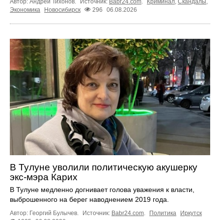
Автор: Андрей Тихонов.
Источник:
Babr24.com
.
Криминал
,
Скандалы
,
Экономика
Новосибирск
296
06.08.2026
В Тулуне уволили политическую акушерку
экс-мэра Карих
В Тулуне медленно догнивает голова уважения к власти,
выброшенного на берег наводнением 2019 года.
Автор: Георгий Булычев.
Источник:
Babr24.com
.
Политика
Иркутск