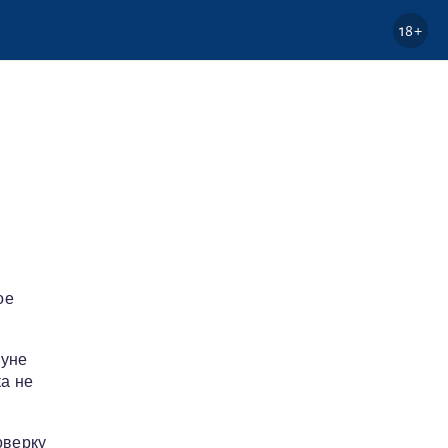
18+
ое
нуне
а не
оверку