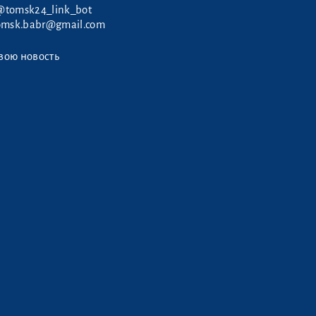
@tomsk24_link_bot
omsk.babr@gmail.com
вою новость