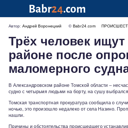
Babr
24
.com
Андрей Воронецкий
©
Babr24.com
ПРОИСШЕСТ
Трёх человек ищут
районе после опр
маломерного судн
В Александровском районе Томской области – несча
судно с четырьмя людьми на борту, на сушу выбрался 
Томская транспортная прокуратура сообщила о случи
ночью, это произошло недалеко от села Назино. Пр
нашли.
Причины и обстоятельства происшедшего устанавлив