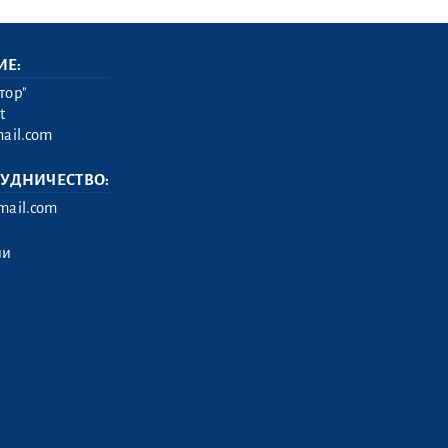
ИЕ:
тор"
t
ail.com
РУДНИЧЕСТВО:
ail.com
ии