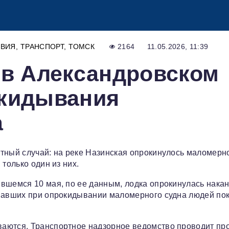
ВИЯ
ТРАНСПОРТ
ТОМСК
2164
11.05.2026, 11:39
 в Александровском
окидывания
а
стный случай: на реке Назинская опрокинулось маломерн
только один из них.
вшемся 10 мая, по ее данным, лодка опрокинулась нака
опавших при опрокидывании маломерного судна людей пок
аются. Транспортное надзорное ведомство проводит пр