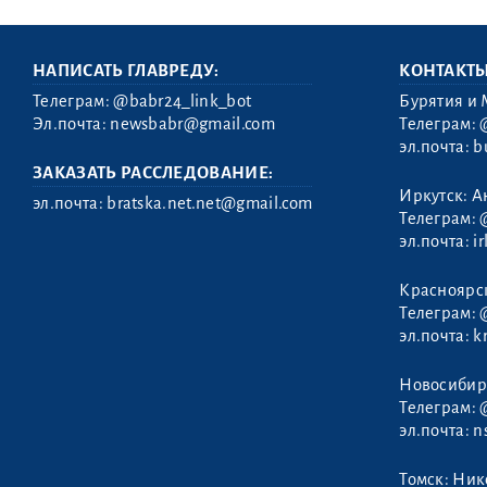
НАПИСАТЬ ГЛАВРЕДУ:
КОНТАКТ
Телеграм:
@babr24_link_bot
Бурятия и 
Эл.почта:
newsbabr@gmail.com
Телеграм:
эл.почта:
b
ЗАКАЗАТЬ РАССЛЕДОВАНИЕ:
Иркутск: А
эл.почта:
bratska.net.net@gmail.com
Телеграм:
эл.почта:
i
Красноярс
Телеграм:
эл.почта:
k
Новосибир
Телеграм:
эл.почта:
n
Томск: Ни