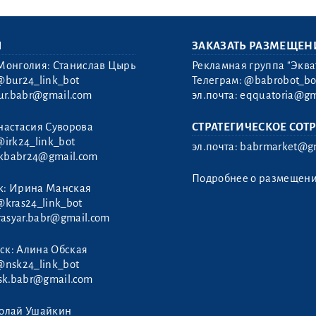
Ы
ЗАКАЗАТЬ РАЗМЕЩЕН
Монголия: Станислав Цырь
Рекламная группа "Эква
@bur24_link_bot
Телеграм:
@babrobot_bo
ur.babr@gmail.com
эл.почта:
eqquatoria@gm
настасия Суворова
СТРАТЕГИЧЕСКОЕ СОТ
@irk24_link_bot
эл.почта:
babrmarket@gm
rkbabr24@gmail.com
Подробнее о размещен
к: Ирина Манская
@kras24_link_bot
rasyar.babr@gmail.com
ск: Алина Обская
@nsk24_link_bot
sk.babr@gmail.com
колай Ушайкин