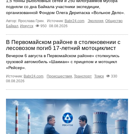
1,5 тонны рыболовных сетей и 250 килограммов мусора
подняли со дна Байкала участники экспедиции,
организованной Фондом Олега Дерипаска «Вольное Дело».
Автор: Ярослава Грин.
Источник:
Babr24.com
.
Экология
,
Общество
Байкал
,
Иркутск
950
08.08.2026
В Первомайском районе в столкновении с
лесовозом погиб 17-летний мотоциклист
Вечером 6 августа в Первомайском районе» столкнулись
грузовой автомобиль «Шакман» с прицепом и мотоцикл
«Рейсер».
Источник:
Babr24.com
.
Происшествия
,
Транспорт
Томск
330
08.08.2026