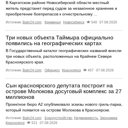
В Каргатском районе Новосибирской области местный
житель предстанет перед судом за незаконное хранение и
приобретение боеприпасов к огнестрельному ...
Источник:
Babr24.com
.
Криминал
Новосибирск
540
07.08.2026
Три новых объекта Таймыра официально
появились на географических картах
В Государственный каталог географических названий внесли
три новых объекта, расположенных на Крайнем Севере
Красноярского края.
Источник:
Babr24.com
.
Официоз
Красноярск
457
07.08.2026
Сын красноярского депутата построит на
острове Молокова досуговый комплекс за 27
миллионов
Проектное бюро А2 опубликовало эскизы нового гриль-парка,
который появится на острове Молокова в Красноярске.
Источник:
Babr24.com
.
Благоустройство
,
Недвижимость
,
Экономика
Красноярск
521
07.08.2026