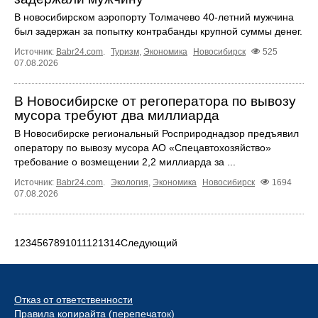
В новосибирском аэропорту Толмачево 40-летний мужчина
был задержан за попытку контрабанды крупной суммы денег.
Источник:
Babr24.com
.
Туризм
,
Экономика
Новосибирск
525
07.08.2026
В Новосибирске от регоператора по вывозу
мусора требуют два миллиарда
В Новосибирске региональный Росприроднадзор предъявил
оператору по вывозу мусора АО «Спецавтохозяйство»
требование о возмещении 2,2 миллиарда за ...
Источник:
Babr24.com
.
Экология
,
Экономика
Новосибирск
1694
07.08.2026
1
2
3
4
5
6
7
8
9
10
11
12
13
14
Следующий
Отказ от ответственности
Правила копирайта (перепечаток)