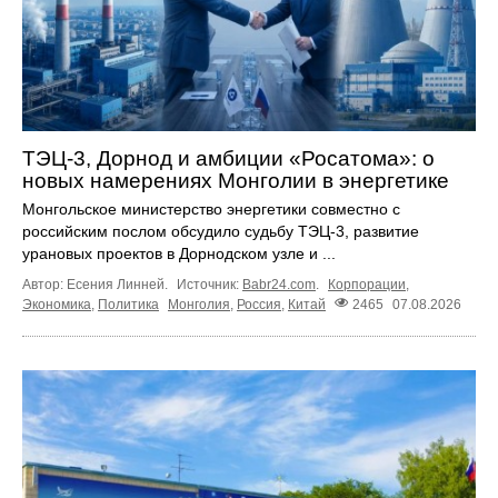
ТЭЦ-3, Дорнод и амбиции «Росатома»: о
новых намерениях Монголии в энергетике
Монгольское министерство энергетики совместно с
российским послом обсудило судьбу ТЭЦ‑3, развитие
урановых проектов в Дорнодском узле и ...
Автор: Есения Линней.
Источник:
Babr24.com
.
Корпорации
,
Экономика
,
Политика
Монголия
,
Россия
,
Китай
2465
07.08.2026