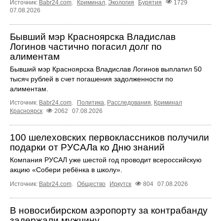
Источник:
Babr24.com
.
Криминал
,
Экология
Бурятия
1729
07.08.2026
Бывший мэр Красноярска Владислав
Логинов частично погасил долг по
алиментам
Бывший мэр Красноярска Владислав Логинов выплатил 50
тысяч рублей в счет погашения задолженности по
алиментам.
Источник:
Babr24.com
.
Политика
,
Расследования
,
Криминал
Красноярск
2062
07.08.2026
100 шелеховских первоклассников получили
подарки от РУСАЛа ко Дню знаний
Компания РУСАЛ уже шестой год проводит всероссийскую
акцию «Собери ребёнка в школу».
Источник:
Babr24.com
.
Общество
Иркутск
804
07.08.2026
В новосибирском аэропорту за контрабанду
задержали мужчину