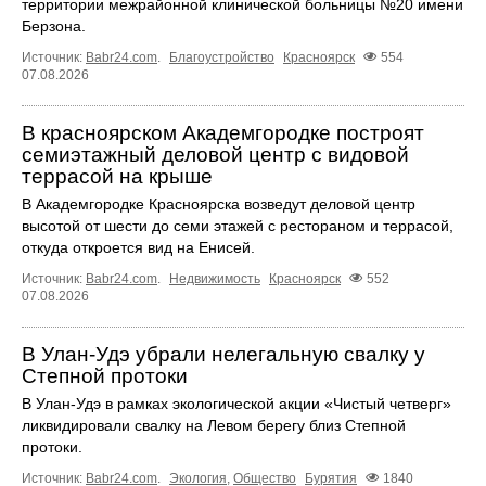
территории межрайонной клинической больницы №20 имени
Берзона.
Источник:
Babr24.com
.
Благоустройство
Красноярск
554
07.08.2026
В красноярском Академгородке построят
семиэтажный деловой центр с видовой
террасой на крыше
В Академгородке Красноярска возведут деловой центр
высотой от шести до семи этажей с рестораном и террасой,
откуда откроется вид на Енисей.
Источник:
Babr24.com
.
Недвижимость
Красноярск
552
07.08.2026
В Улан-Удэ убрали нелегальную свалку у
Степной протоки
В Улан-Удэ в рамках экологической акции «Чистый четверг»
ликвидировали свалку на Левом берегу близ Степной
протоки.
Источник:
Babr24.com
.
Экология
,
Общество
Бурятия
1840