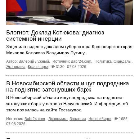
Блогнот. Доклад Котюкова: диагноз
системной инерции
Зацепило видео с докладом губернатора Красноярского края
Михаила Котюкова Владимиру Путину.
Автор: Валерий Лужный.
Источник:
Babr24.com
.
Политика
,
Скандалы
,
Экономика
Красноярск
3130
07.08.2026
В Новосибирской области ищут подрядчика
на поднятие затонувших барж
В Новосибирской области ищут подрядчика на поднятие
затонувших барж у острова Нечунаевский. Информация об
этом появилась на сайте Госзакупок.
Источник:
Babr24.com
.
Экономика
,
Экология
Новосибирск
1685
07.08.2026