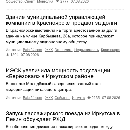
Общество
,
Спорт
Монголия
2777
07.08.2026
Здание муниципальной управляющей
компании в Красноярске продают за долги
В Красноярске выставили на торги арестованное за долги
здание на улице Карбышева, 28а, которое принадлежит
муниципальному акционерному обществу ...
Источник:
Babr24.com
.
ЖКХ
,
Экономика
,
Недвижимость
Красноярск
1804
07.08.2026
ИЭСК увеличила мощность подстанции
«Берёзовая» в Иркутском районе
В поселке Молодёжный завершился важный этап
модернизации питающего центра.
Источник:
Babr24.com
.
ЖКХ
,
События
Иркутск
2135
07.08.2026
Запуск пассажирского поезда из Иркутска в
Пекин обсуждает РЖД
Возобновление движения пассажирских поездов между