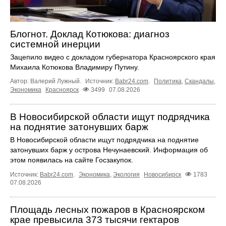
Блогнот. Доклад Котюкова: диагноз
системной инерции
Зацепило видео с докладом губернатора Красноярского края
Михаила Котюкова Владимиру Путину.
Автор: Валерий Лужный.
Источник:
Babr24.com
.
Политика
,
Скандалы
,
Экономика
Красноярск
3499
07.08.2026
В Новосибирской области ищут подрядчика
на поднятие затонувших барж
В Новосибирской области ищут подрядчика на поднятие
затонувших барж у острова Нечунаевский. Информация об
этом появилась на сайте Госзакупок.
Источник:
Babr24.com
.
Экономика
,
Экология
Новосибирск
1783
07.08.2026
Площадь лесных пожаров в Красноярском
крае превысила 373 тысячи гектаров