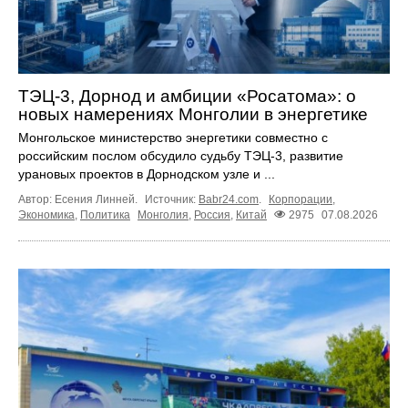
ТЭЦ-3, Дорнод и амбиции «Росатома»: о
новых намерениях Монголии в энергетике
Монгольское министерство энергетики совместно с
российским послом обсудило судьбу ТЭЦ‑3, развитие
урановых проектов в Дорнодском узле и ...
Автор: Есения Линней.
Источник:
Babr24.com
.
Корпорации
,
Экономика
,
Политика
Монголия
,
Россия
,
Китай
2975
07.08.2026