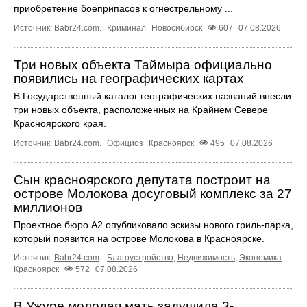
приобретение боеприпасов к огнестрельному ...
Источник:
Babr24.com
.
Криминал
Новосибирск
607
07.08.2026
Три новых объекта Таймыра официально
появились на географических картах
В Государственный каталог географических названий внесли
три новых объекта, расположенных на Крайнем Севере
Красноярского края.
Источник:
Babr24.com
.
Официоз
Красноярск
495
07.08.2026
Сын красноярского депутата построит на
острове Молокова досуговый комплекс за 27
миллионов
Проектное бюро А2 опубликовало эскизы нового гриль-парка,
который появится на острове Молокова в Красноярске.
Источник:
Babr24.com
.
Благоустройство
,
Недвижимость
,
Экономика
Красноярск
572
07.08.2026
В Ужуре молодая мать задушила 3-