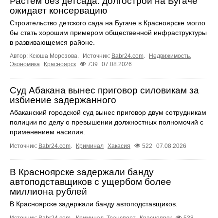
Растём без детсада: долгострой на Бугаче
ожидает консервацию
Строительство детского сада на Бугаче в Красноярске могло
бы стать хорошим примером общественной инфраструктуры
в развивающемся районе.
Автор: Ксюша Морозова.
Источник:
Babr24.com
.
Недвижимость
,
Экономика
Красноярск
739
07.08.2026
Суд Абакана вынес приговор силовикам за
избиение задержанного
Абаканский городской суд вынес приговор двум сотрудникам
полиции по делу о превышении должностных полномочий с
применением насилия.
Источник:
Babr24.com
.
Криминал
Хакасия
522
07.08.2026
В Красноярске задержали банду
автоподставщиков с ущербом более
миллиона рублей
В Красноярске задержали банду автоподставщиков.
Источник:
Babr24.com
.
Криминал
,
Транспорт
Красноярск
538