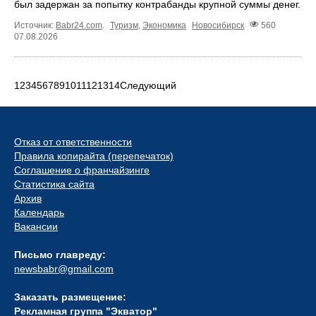
был задержан за попытку контрабанды крупной суммы денег.
Источник:
Babr24.com
.
Туризм
,
Экономика
Новосибирск
560
07.08.2026
1
2
3
4
5
6
7
8
9
10
11
12
13
14
Следующий
Отказ от ответственности
Правила копирайта (перепечаток)
Соглашение о франчайзинге
Статистика сайта
Архив
Календарь
Вакансии
Письмо главреду:
newsbabr@gmail.com
Заказать размещение:
Рекламная группа "Экватор"