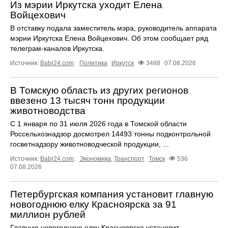
Из мэрии Иркутска уходит Елена
Войцехович
В отставку подала заместитель мэра, руководитель аппарата
мэрии Иркутска Елена Войцехович. Об этом сообщает ряд
телеграм‑каналов Иркутска.
Источник:
Babr24.com
.
Политика
Иркутск
3488
07.08.2026
В Томскую область из других регионов
ввезено 13 тысяч тонн продукции
животноводства
С 1 января по 31 июля 2026 года в Томской области
Россельхознадзор досмотрел 14493 тонны подконтрольной
госветнадзору животноводческой продукции, ...
Источник:
Babr24.com
.
Экономика
,
Транспорт
Томск
536
07.08.2026
Петербургская компания установит главную
новогоднюю елку Красноярска за 91
миллион рублей
Главную новогоднюю елку Красноярска установит