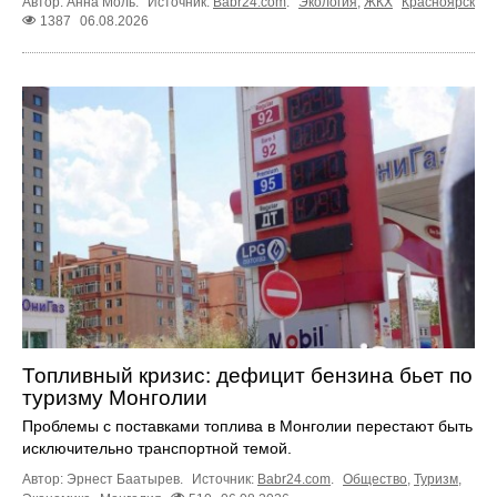
Автор: Анна Моль.
Источник:
Babr24.com
.
Экология
,
ЖКХ
Красноярск
1387
06.08.2026
Топливный кризис: дефицит бензина бьет по
туризму Монголии
Проблемы с поставками топлива в Монголии перестают быть
исключительно транспортной темой.
Автор: Эрнест Баатырев.
Источник:
Babr24.com
.
Общество
,
Туризм
,