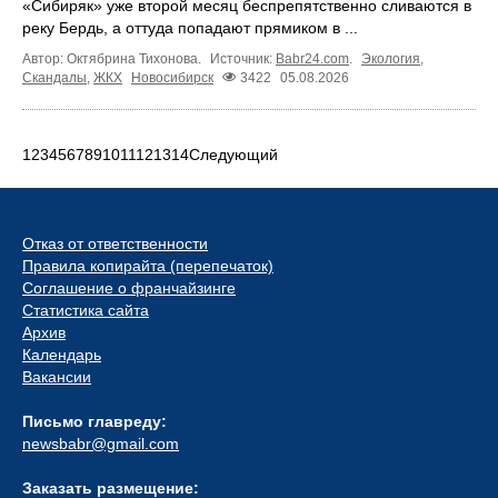
«Сибиряк» уже второй месяц беспрепятственно сливаются в
реку Бердь, а оттуда попадают прямиком в ...
Автор: Октябрина Тихонова.
Источник:
Babr24.com
.
Экология
,
Скандалы
,
ЖКХ
Новосибирск
3422
05.08.2026
1
2
3
4
5
6
7
8
9
10
11
12
13
14
Следующий
Отказ от ответственности
Правила копирайта (перепечаток)
Соглашение о франчайзинге
Статистика сайта
Архив
Календарь
Вакансии
Письмо главреду:
newsbabr@gmail.com
Заказать размещение: