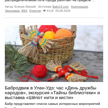
Автор: Есения Линней.
Источник:
Babr24.com
.
Корпорации
,
Экономика
,
ЖКХ
Бурятия
4119
05.08.2026
Бабродвиж в Улан-Удэ: час «День дружбы
народов», экскурсия «Тайны библиотеки» и
выставка «Шёпот нити и кисти»
Бабр представляет список самых интересных мероприятий