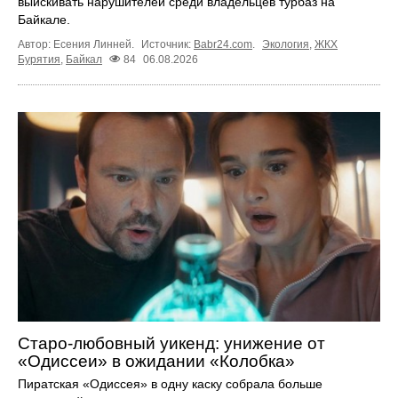
выискивать нарушителей среди владельцев турбаз на
Байкале.
Автор: Есения Линней.
Источник:
Babr24.com
.
Экология
,
ЖКХ
Бурятия
,
Байкал
84
06.08.2026
Старо-любовный уикенд: унижение от
«Одиссеи» в ожидании «Колобка»
Пиратская «Одиссея» в одну каску собрала больше