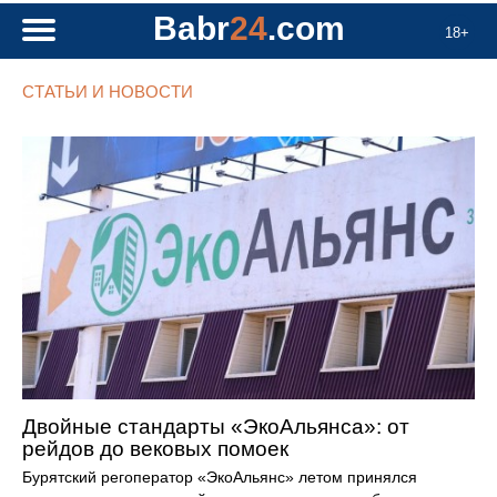
Babr
24
.com
18+
СТАТЬИ И НОВОСТИ
Двойные стандарты «ЭкоАльянса»: от
рейдов до вековых помоек
Бурятский регоператор «ЭкоАльянс» летом принялся