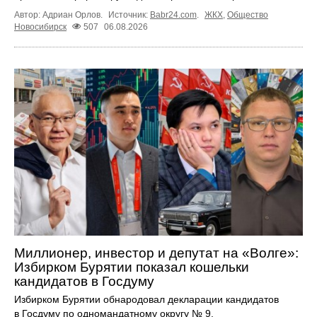
Автор: Адриан Орлов.
Источник:
Babr24.com
.
ЖКХ
,
Общество
Новосибирск
507
06.08.2026
Миллионер, инвестор и депутат на «Волге»:
Избирком Бурятии показал кошельки
кандидатов в Госдуму
Избирком Бурятии обнародовал декларации кандидатов
в Госдуму по одномандатному округу № 9.