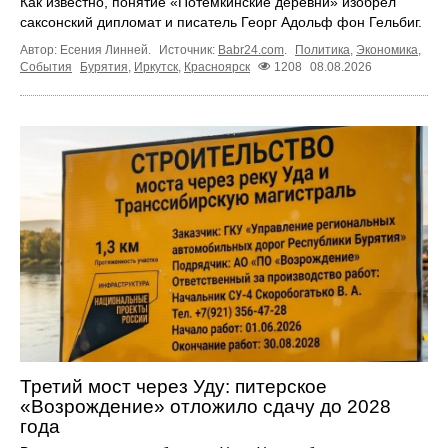
Как известно, понятие «Потёмкинские деревни» изобрёл
саксонский дипломат и писатель Георг Адольф фон Гельбиг.
Автор: Есения Линней.
Источник:
Babr24.com
.
Политика
,
Экономика
,
События
Бурятия
,
Иркутск
,
Красноярск
1208
08.08.2026
Третий мост через Уду: питерское
«Возрождение» отложило сдачу до 2028
года