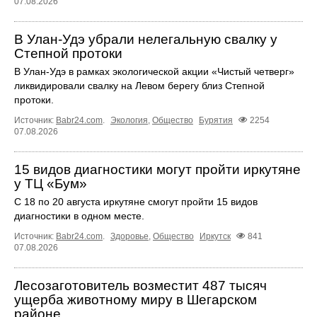
07.08.2026
В Улан-Удэ убрали нелегальную свалку у
Степной протоки
В Улан-Удэ в рамках экологической акции «Чистый четверг»
ликвидировали свалку на Левом берегу близ Степной
протоки.
Источник:
Babr24.com
.
Экология
,
Общество
Бурятия
2254
07.08.2026
15 видов диагностики могут пройти иркутяне
у ТЦ «Бум»
С 18 по 20 августа иркутяне смогут пройти 15 видов
диагностики в одном месте.
Источник:
Babr24.com
.
Здоровье
,
Общество
Иркутск
841
07.08.2026
Лесозаготовитель возместит 487 тысяч
ущерба животному миру в Шегарском
районе