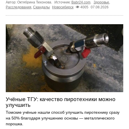
Автор: Октябрина Тихонова.
Источник:
Babr24.com
.
Здоровье
,
Расследования
,
Скандалы
Новосибирск
4005
07.08.2026
Учёные ТГУ: качество пиротехники можно
улучшить
Томские учёные нашли способ улучшить пиротехнику сразу
на 50% благодаря улучшению основы — металлического
порошка.