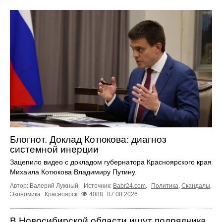
Блогнот. Доклад Котюкова: диагноз
системной инерции
Зацепило видео с докладом губернатора Красноярского края
Михаила Котюкова Владимиру Путину.
Автор: Валерий Лужный.
Источник:
Babr24.com
.
Политика
,
Скандалы
,
Экономика
Красноярск
4088
07.08.2026
В Новосибирской области ищут подрядчика