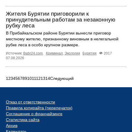
Жителя Бурятии приговорили к
принудительным работам за незаконную
рубку леса
В Прибайкальском районе Бурятии вынесли приговор
местному жителю, признанному виновным в нелегальной
рубке леса в особо крупном размере.
Источник:
Babr24.com
.
Криминал
,
Экология
Бурятия
2017
07.08.2026
1
2
3
4
5
6
7
8
9
10
11
12
13
14
Следующий
Отказ от ответственности
Правила копирайта (перепечаток)
Соглашение о франчайзинге
Статистика сайта
Архив
Календарь