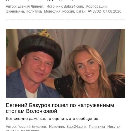
Автор: Есения Линней.
Источник:
Babr24.com
.
Корпорации
,
Экономика
,
Политика
Монголия
,
Россия
,
Китай
3702
07.08.2026
Евгений Бакуров пошел по натруженным
стопам Волочковой
Вот сложно даже как-то оценить это сообщение.
Автор: Георгий Булычев.
Источник:
Babr24.com
.
Политика
Иркутск