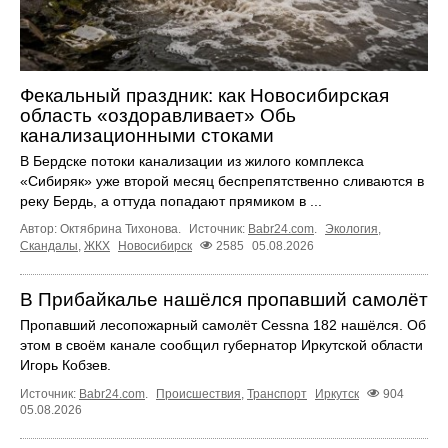
Фекальный праздник: как Новосибирская
область «оздоравливает» Обь
канализационными стоками
В Бердске потоки канализации из жилого комплекса
«Сибиряк» уже второй месяц беспрепятственно сливаются в
реку Бердь, а оттуда попадают прямиком в ...
Автор: Октябрина Тихонова.
Источник:
Babr24.com
.
Экология
,
Скандалы
,
ЖКХ
Новосибирск
2585
05.08.2026
В Прибайкалье нашёлся пропавший самолёт
Пропавший лесопожарный самолёт Cessna 182 нашёлся. Об
этом в своём канале сообщил губернатор Иркутской области
Игорь Кобзев.
Источник:
Babr24.com
.
Происшествия
,
Транспорт
Иркутск
904
05.08.2026