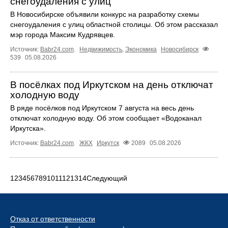
снегоудаления с улиц
В Новосибирске объявили конкурс на разработку схемы
снегоудаления с улиц областной столицы. Об этом рассказал
мэр города Максим Кудрявцев.
Источник:
Babr24.com
.
Недвижимость
,
Экономика
Новосибирск
539
05.08.2026
В посёлках под Иркутском на день отключат
холодную воду
В ряде посёлков под Иркутском 7 августа на весь день
отключат холодную воду. Об этом сообщает «Водоканал
Иркутска».
Источник:
Babr24.com
.
ЖКХ
Иркутск
2089
05.08.2026
1
2
3
4
5
6
7
8
9
10
11
12
13
14
Следующий
Отказ от ответственности