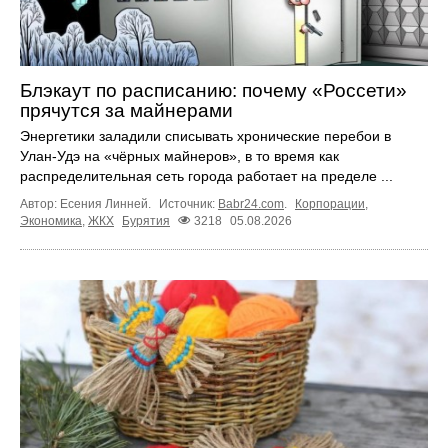
Блэкаут по расписанию: почему «Россети»
прячутся за майнерами
Энергетики заладили списывать хронические перебои в
Улан-Удэ на «чёрных майнеров», в то время как
распределительная сеть города работает на пределе ...
Автор: Есения Линней.
Источник:
Babr24.com
.
Корпорации
,
Экономика
,
ЖКХ
Бурятия
3218
05.08.2026