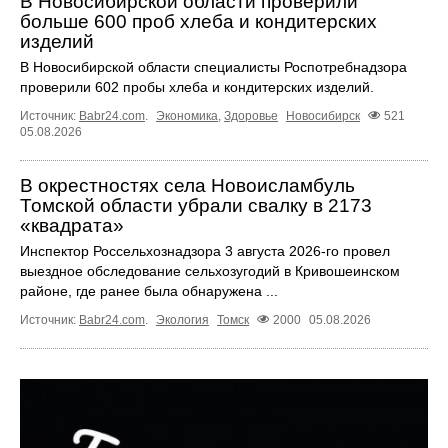
В Новосибирской области проверили
больше 600 проб хлеба и кондитерских
изделий
В Новосибирской области специалисты Роспотребнадзора
проверили 602 пробы хлеба и кондитерских изделий.
Источник:
Babr24.com
.
Экономика
,
Здоровье
Новосибирск
521
05.08.2026
В окрестностях села Новоисламбуль
Томской области убрали свалку в 2173
«квадрата»
Инспектор Россельхознадзора 3 августа 2026-го провел
выездное обследование сельхозугодий в Кривошеинском
районе, где ранее была обнаружена ...
Источник:
Babr24.com
.
Экология
Томск
2000
05.08.2026