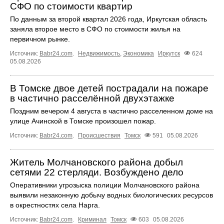
СФО по стоимости квартир
По данным за второй квартал 2026 года, Иркутская область
заняла второе место в СФО по стоимости жилья на
первичном рынке.
Источник:
Babr24.com
.
Недвижимость
,
Экономика
Иркутск
624
05.08.2026
В Томске двое детей пострадали на пожаре
в частично расселённой двухэтажке
Поздним вечером 4 августа в частично расселенном доме на
улице Ачинской в Томске произошел пожар.
Источник:
Babr24.com
.
Происшествия
Томск
591
05.08.2026
Житель Молчановского района добыл
сетями 22 стерляди. Возбуждено дело
Оперативники угрозыска полиции Молчановского района
выявили незаконную добычу водных биологических ресурсов
в окрестностях села Нарга.
Источник:
Babr24.com
.
Криминал
Томск
603
05.08.2026