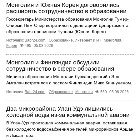
Монголия и Южная Корея договорились
расширять сотрудничество в образовании
Госсекретарь Министерства образования Монголии Тумэр-
Очирын Ням-Очир встретился с делегацией Департамента
образования провинции Чуннам (Южная Корея).
Источник:
Babr24.com
.
Образование
,
Интернет и ИТ
Монголия
,
Корея
495
05.08.2026
Монголия и Финляндия обсудили
сотрудничество в сфере образования
Министр образования Монголии Лувсанцэрэнгийн Энх-
Амгалан встретился с послом Финляндии Мико Киннуненом.
Источник:
Babr24.com
.
Образование
Монголия
560
05.08.2026
Два микрорайона Улан-Удэ лишились
холодной воды из-за коммунальной аварии
В Улан-Удэ произошла коммунальная авария, оставившая
без холодного водоснабжения жителей микрорайонов Аршан
и Лысая гора.