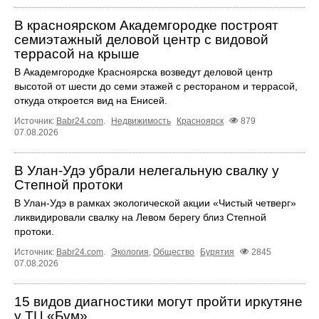
В красноярском Академгородке построят
семиэтажный деловой центр с видовой
террасой на крыше
В Академгородке Красноярска возведут деловой центр
высотой от шести до семи этажей с рестораном и террасой,
откуда откроется вид на Енисей.
Источник:
Babr24.com
.
Недвижимость
Красноярск
879
07.08.2026
В Улан-Удэ убрали нелегальную свалку у
Степной протоки
В Улан-Удэ в рамках экологической акции «Чистый четверг»
ликвидировали свалку на Левом берегу близ Степной
протоки.
Источник:
Babr24.com
.
Экология
,
Общество
Бурятия
2845
07.08.2026
15 видов диагностики могут пройти иркутяне
у ТЦ «Бум»