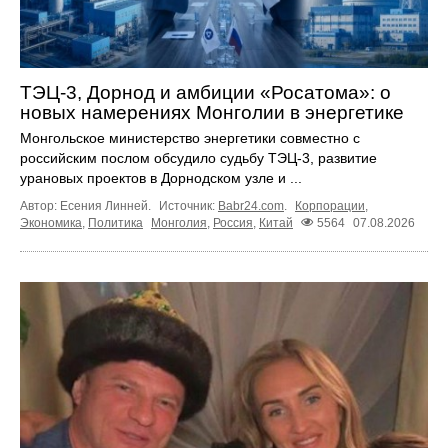
ТЭЦ-3, Дорнод и амбиции «Росатома»: о
новых намерениях Монголии в энергетике
Монгольское министерство энергетики совместно с
российским послом обсудило судьбу ТЭЦ‑3, развитие
урановых проектов в Дорнодском узле и ...
Автор: Есения Линней.
Источник:
Babr24.com
.
Корпорации
,
Экономика
,
Политика
Монголия
,
Россия
,
Китай
5564
07.08.2026