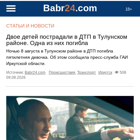
Babr
24
.com
18+
СТАТЬИ И НОВОСТИ
Двое детей пострадали в ДТП в Тулунском
районе. Одна из них погибла
Ночью 8 августа в Тулунском районе в ДТП погибла
пятилетняя девочка. Об этом сообщила пресс‑служба ГАИ
Иркутской области.
Источник:
Babr24.com
.
Происшествия
,
Транспорт
Иркутск
508
09.08.2026