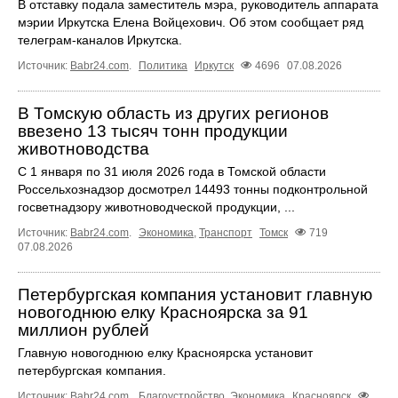
В отставку подала заместитель мэра, руководитель аппарата
мэрии Иркутска Елена Войцехович. Об этом сообщает ряд
телеграм‑каналов Иркутска.
Источник:
Babr24.com
.
Политика
Иркутск
4696
07.08.2026
В Томскую область из других регионов
ввезено 13 тысяч тонн продукции
животноводства
С 1 января по 31 июля 2026 года в Томской области
Россельхознадзор досмотрел 14493 тонны подконтрольной
госветнадзору животноводческой продукции, ...
Источник:
Babr24.com
.
Экономика
,
Транспорт
Томск
719
07.08.2026
Петербургская компания установит главную
новогоднюю елку Красноярска за 91
миллион рублей
Главную новогоднюю елку Красноярска установит
петербургская компания.
Источник:
Babr24.com
.
Благоустройство
,
Экономика
Красноярск