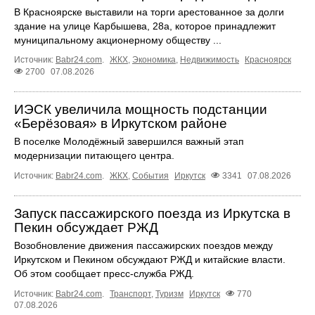
В Красноярске выставили на торги арестованное за долги
здание на улице Карбышева, 28а, которое принадлежит
муниципальному акционерному обществу ...
Источник:
Babr24.com
.
ЖКХ
,
Экономика
,
Недвижимость
Красноярск
2700
07.08.2026
ИЭСК увеличила мощность подстанции
«Берёзовая» в Иркутском районе
В поселке Молодёжный завершился важный этап
модернизации питающего центра.
Источник:
Babr24.com
.
ЖКХ
,
События
Иркутск
3341
07.08.2026
Запуск пассажирского поезда из Иркутска в
Пекин обсуждает РЖД
Возобновление движения пассажирских поездов между
Иркутском и Пекином обсуждают РЖД и китайские власти.
Об этом сообщает пресс‑служба РЖД.
Источник:
Babr24.com
.
Транспорт
,
Туризм
Иркутск
770
07.08.2026