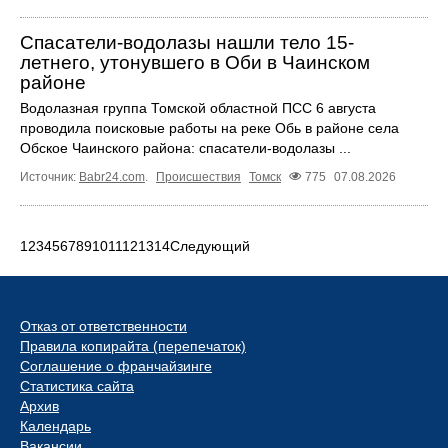
Спасатели-водолазы нашли тело 15-
летнего, утонувшего в Оби в Чаинском
районе
Водолазная группа Томской областной ПСС 6 августа
проводила поисковые работы на реке Обь в районе села
Обское Чаинского района: спасатели-водолазы ...
Источник:
Babr24.com
.
Происшествия
Томск
775
07.08.2026
1
2
3
4
5
6
7
8
9
10
11
12
13
14
Следующий
Отказ от ответственности
Правила копирайта (перепечаток)
Соглашение о франчайзинге
Статистика сайта
Архив
Календарь
Вакансии