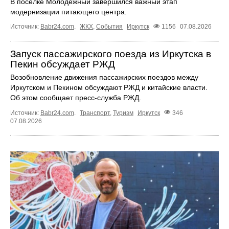
В поселке Молодёжный завершился важный этап
модернизации питающего центра.
Источник:
Babr24.com
.
ЖКХ
,
События
Иркутск
1156
07.08.2026
Запуск пассажирского поезда из Иркутска в
Пекин обсуждает РЖД
Возобновление движения пассажирских поездов между
Иркутском и Пекином обсуждают РЖД и китайские власти.
Об этом сообщает пресс‑служба РЖД.
Источник:
Babr24.com
.
Транспорт
,
Туризм
Иркутск
346
07.08.2026