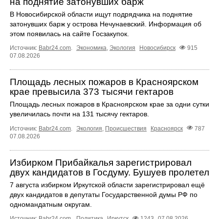
на поднятие затонувших барж
В Новосибирской области ищут подрядчика на поднятие
затонувших барж у острова Нечунаевский. Информация об
этом появилась на сайте Госзакупок.
Источник:
Babr24.com
.
Экономика
,
Экология
Новосибирск
915
07.08.2026
Площадь лесных пожаров в Красноярском
крае превысила 373 тысячи гектаров
Площадь лесных пожаров в Красноярском крае за одни сутки
увеличилась почти на 131 тысячу гектаров.
Источник:
Babr24.com
.
Экология
,
Происшествия
Красноярск
787
07.08.2026
Избирком Прибайкалья зарегистрировал
двух кандидатов в Госдуму. Бушуев пролетел
7 августа избирком Иркутской области зарегистрировал ещё
двух кандидатов в депутаты Государственной думы РФ по
одномандатным округам.
Источник:
Babr24.com
.
Политика
Иркутск
1243
07.08.2026