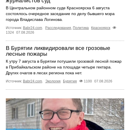
журналистов суд
В Центральном районном суде Красноярска 6 августа
состоялось очередное заседание по делу бывшего мэра
города Владислава Логинова.
Источник:
Babr24.com
.
Расследования
,
Политика
Красноярск
1324
07.08.2026
В Бурятии ликвидировали все грозовые
лесные пожары
К утру 7 августа в Бурятии потушили грозовой лесной пожар
в Прибайкальском районе на площади четыре гектара.
Других очагов в лесах региона пока нет.
Источник:
Babr24.com
.
Экология
Бурятия
1100
07.08.2026