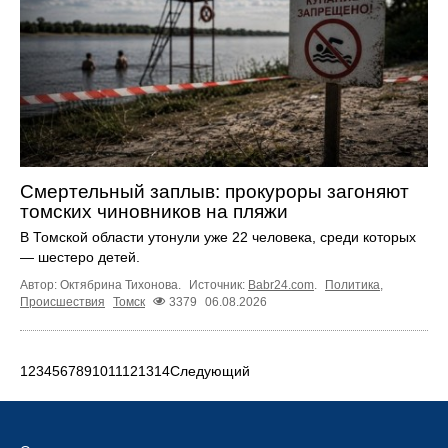
Смертельный заплыв: прокуроры загоняют
томских чиновников на пляжи
В Томской области утонули уже 22 человека, среди которых
— шестеро детей.
Автор: Октябрина Тихонова.
Источник:
Babr24.com
.
Политика
,
Происшествия
Томск
3379
06.08.2026
1
2
3
4
5
6
7
8
9
10
11
12
13
14
Следующий