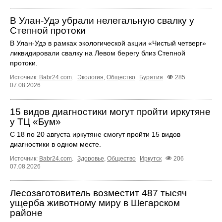
В Улан-Удэ убрали нелегальную свалку у
Степной протоки
В Улан-Удэ в рамках экологической акции «Чистый четверг»
ликвидировали свалку на Левом берегу близ Степной
протоки.
Источник:
Babr24.com
.
Экология
,
Общество
Бурятия
285
07.08.2026
15 видов диагностики могут пройти иркутяне
у ТЦ «Бум»
С 18 по 20 августа иркутяне смогут пройти 15 видов
диагностики в одном месте.
Источник:
Babr24.com
.
Здоровье
,
Общество
Иркутск
206
07.08.2026
Лесозаготовитель возместит 487 тысяч
ущерба животному миру в Шегарском
районе