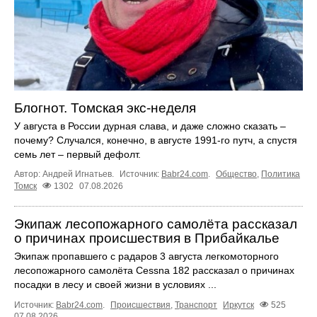
Блогнот. Томская экс-неделя
У августа в России дурная слава, и даже сложно сказать –
почему? Случался, конечно, в августе 1991-го путч, а спустя
семь лет – первый дефолт.
Автор: Андрей Игнатьев.
Источник:
Babr24.com
.
Общество
,
Политика
Томск
1302
07.08.2026
Экипаж лесопожарного самолёта рассказал
о причинах происшествия в Прибайкалье
Экипаж пропавшего с радаров 3 августа легкомоторного
лесопожарного самолёта Cessna 182 рассказал о причинах
посадки в лесу и своей жизни в условиях ...
Источник:
Babr24.com
.
Происшествия
,
Транспорт
Иркутск
525
07.08.2026