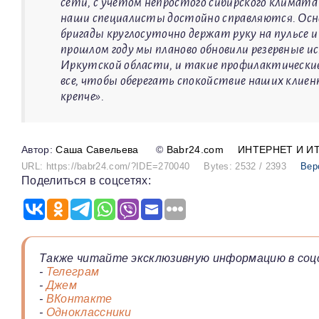
сети, с учетом непростого сибирского климата
наши специалисты достойно справляются. Основ
бригады круглосуточно держат руку на пульсе 
прошлом году мы планово обновили резервные и
Иркутской области, и такие профилактические
все, чтобы оберегать спокойствие наших клиент
крепче».
Саша Савельева
©
Babr24.com
ИНТЕРНЕТ И И
URL: https://babr24.com/?IDE=270040
Bytes: 2532 / 2393
Вер
Поделиться в соцсетях:
Также читайте эксклюзивную информацию в соц
-
Телеграм
-
Джем
-
ВКонтакте
-
Одноклассники