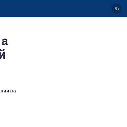
18+
на
й
ания на