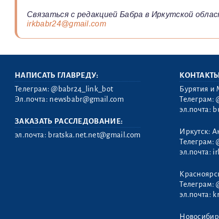
Связаться с редакцией Бабра в Иркутской облас
irkbabr24@gmail.com
НАПИСАТЬ ГЛАВРЕДУ:
КОНТАКТ
Телеграм:
@babr24_link_bot
Бурятия и 
Эл.почта:
newsbabr@gmail.com
Телеграм:
эл.почта:
b
ЗАКАЗАТЬ РАССЛЕДОВАНИЕ:
Иркутск: А
эл.почта:
bratska.net.net@gmail.com
Телеграм:
эл.почта:
i
Красноярс
Телеграм:
эл.почта:
k
Новосибир