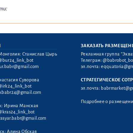
ти:
Ы
ЗАКАЗАТЬ РАЗМЕЩЕН
Монголия: Станислав Цырь
Рекламная группа "Эква
@bur24_link_bot
Телеграм:
@babrobot_bo
ur.babr@gmail.com
эл.почта:
eqquatoria@gm
настасия Суворова
СТРАТЕГИЧЕСКОЕ СОТ
@irk24_link_bot
эл.почта:
babrmarket@gm
rkbabr24@gmail.com
Подробнее о размещен
к: Ирина Манская
@kras24_link_bot
rasyar.babr@gmail.com
ск: Алина Обская