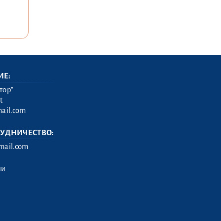
ИЕ:
тор"
t
ail.com
РУДНИЧЕСТВО:
ail.com
ии