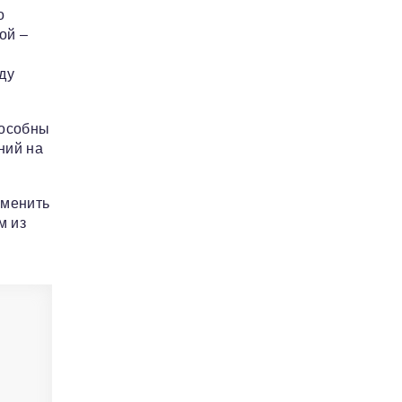
о
ой –
ду
пособны
ний на
аменить
м из