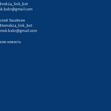
@nsk24_link_bot
sk.babr@gmail.com
колай Ушайкин
@tomsk24_link_bot
omsk.babr@gmail.com
вою новость