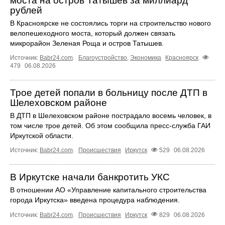
моста на остров Татышев за миллиард
рублей
В Красноярске не состоялись торги на строительство нового
велопешеходного моста, который должен связать
микрорайон Зеленая Роща и остров Татышев.
Источник:
Babr24.com
.
Благоустройство
,
Экономика
Красноярск
479
06.08.2026
Трое детей попали в больницу после ДТП в
Шелеховском районе
В ДТП в Шелеховском районе пострадало восемь человек, в
том числе трое детей. Об этом сообщила пресс‑служба ГАИ
Иркутской области.
Источник:
Babr24.com
.
Происшествия
Иркутск
529
06.08.2026
В Иркутске начали банкротить УКС
В отношении АО «Управление капитального строительства
города Иркутска» введена процедура наблюдения.
Источник:
Babr24.com
.
Происшествия
Иркутск
829
06.08.2026