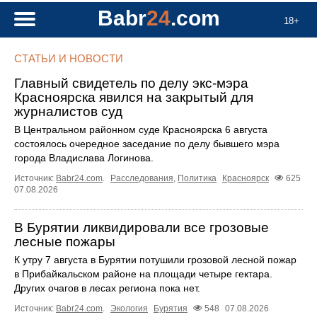
Babr
24
.com
18+
СТАТЬИ И НОВОСТИ
Главный свидетель по делу экс-мэра
Красноярска явился на закрытый для
журналистов суд
В Центральном районном суде Красноярска 6 августа
состоялось очередное заседание по делу бывшего мэра
города Владислава Логинова.
Источник:
Babr24.com
.
Расследования
,
Политика
Красноярск
625
07.08.2026
В Бурятии ликвидировали все грозовые
лесные пожары
К утру 7 августа в Бурятии потушили грозовой лесной пожар
в Прибайкальском районе на площади четыре гектара.
Других очагов в лесах региона пока нет.
Источник:
Babr24.com
.
Экология
Бурятия
548
07.08.2026