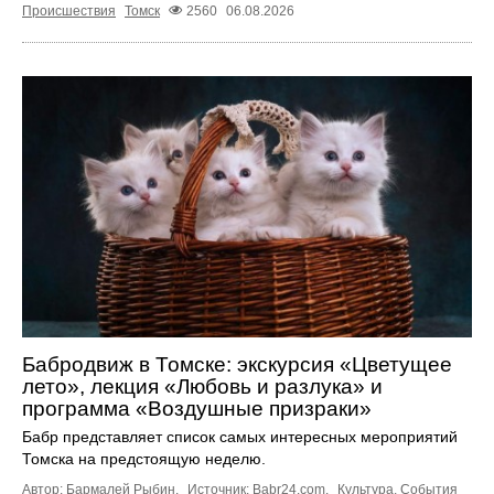
Происшествия
Томск
2560
06.08.2026
Бабродвиж в Томске: экскурсия «Цветущее
лето», лекция «Любовь и разлука» и
программа «Воздушные призраки»
Бабр представляет список самых интересных мероприятий
Томска на предстоящую неделю.
Автор: Бармалей Рыбин.
Источник:
Babr24.com
.
Культура
,
События