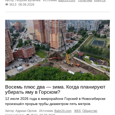
Автор: Георгий Булычев.
Источник:
Babr24.com
.
Политика
Иркутск
3613
06.08.2026
Восемь плюс два — зима. Когда планируют
убирать яму в Горском?
12 июля 2026 года в микрорайоне Горский в Новосибирске
произошёл прорыв трубы диаметром пять метров.
Автор: Адриан Орлов.
Источник:
Babr24.com
.
ЖКХ
,
Общество