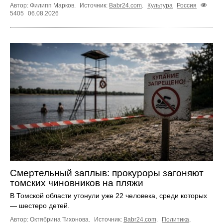
Автор: Филипп Марков.
Источник:
Babr24.com
.
Культура
Россия
5405
06.08.2026
Смертельный заплыв: прокуроры загоняют
томских чиновников на пляжи
В Томской области утонули уже 22 человека, среди которых
— шестеро детей.
Автор: Октябрина Тихонова.
Источник:
Babr24.com
.
Политика
,