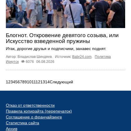
Блогнот. Откровение девятого созыва, или
Искусство взведенной пружины
Итак, дорогие друзья и подписчики, занавес поднят.
Автор: Владислав Шиндяев.
Источник:
Babr24.com
.
Политика
Иркутск
6076
06.08.2026
1
2
3
4
5
6
7
8
9
10
11
12
13
14
Следующий
Отказ от ответственности
Правила копирайта (перепечаток)
Соглашение о франчайзинге
Статистика сайта
Архив