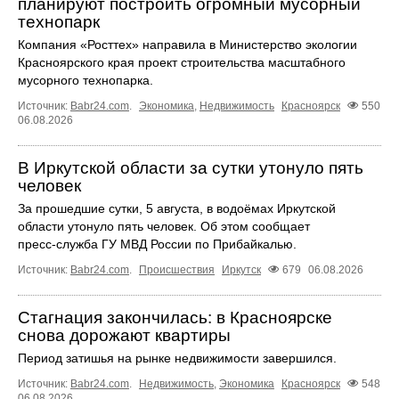
планируют построить огромный мусорный
технопарк
Компания «Росттех» направила в Министерство экологии
Красноярского края проект строительства масштабного
мусорного технопарка.
Источник:
Babr24.com
.
Экономика
,
Недвижимость
Красноярск
550
06.08.2026
В Иркутской области за сутки утонуло пять
человек
За прошедшие сутки, 5 августа, в водоёмах Иркутской
области утонуло пять человек. Об этом сообщает
пресс‑служба ГУ МВД России по Прибайкалью.
Источник:
Babr24.com
.
Происшествия
Иркутск
679
06.08.2026
Стагнация закончилась: в Красноярске
снова дорожают квартиры
Период затишья на рынке недвижимости завершился.
Источник:
Babr24.com
.
Недвижимость
,
Экономика
Красноярск
548
06.08.2026