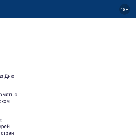
18+
аз Дню
амять о
ском
е
ерей
 стран