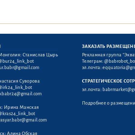
Ы
ЗАКАЗАТЬ РАЗМЕЩЕН
Монголия: Станислав Цырь
Рекламная группа "Эква
@bur24_link_bot
Телеграм:
@babrobot_bo
ur.babr@gmail.com
эл.почта:
eqquatoria@gm
настасия Суворова
СТРАТЕГИЧЕСКОЕ СОТ
@irk24_link_bot
эл.почта:
babrmarket@gm
rkbabr24@gmail.com
Подробнее о размещен
к: Ирина Манская
@kras24_link_bot
rasyar.babr@gmail.com
ск: Алина Обская