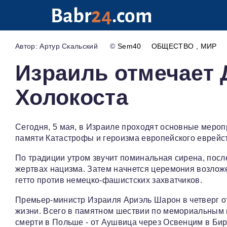
Babr
24
.com
Артур Скальский
©
Sem40
ОБЩЕСТВО
МИР
Израиль отмечает 
Холокоста
Сегодня, 5 мая, в Израиле проходят основные мероп
памяти Катастрофы и героизма европейского еврейс
По традиции утром звучит поминальная сирена, после
жертвах нацизма. Затем начнется церемония возлож
гетто против немецко-фашистских захватчиков.
Премьер-министр Израиля Ариэль Шарон в четверг 
жизни. Всего в памятном шествии по мемориальным
смерти в Польше - от Аушвица через Освенцим в Бирк