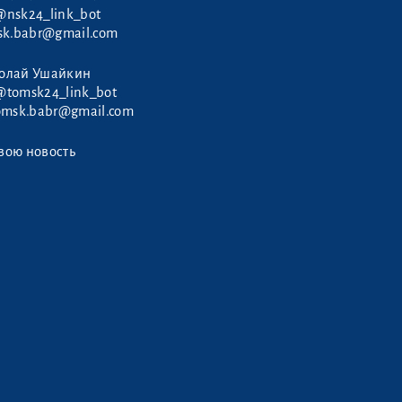
@nsk24_link_bot
sk.babr@gmail.com
колай Ушайкин
@tomsk24_link_bot
omsk.babr@gmail.com
вою новость