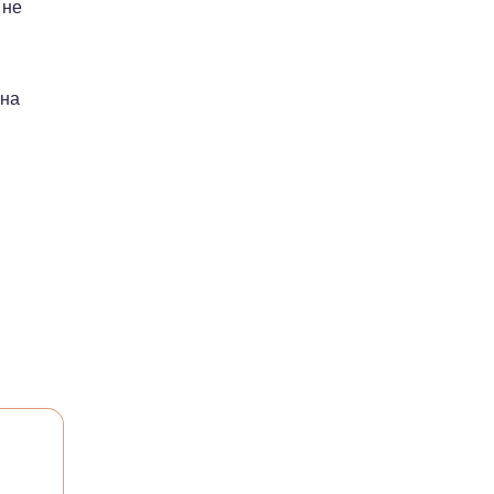
 не
 на