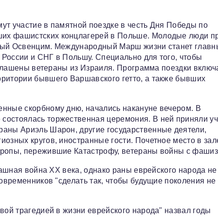
ут участие в памятной поездке в честь Дня Победы по
их фашистских концлагерей в Польше. Молодые люди п
итый Освенцим. Международный Марш жизни станет глав
России и СНГ в Польшу. Специально для того, чтобы
риглашены ветераны из Израиля. Программа поездки включ
рритории бывшего Варшавского гетто, а также бывших
енные скорбному дню, начались накануне вечером. В
состоялась торжественная церемония. В ней приняли у
раны Ариэль Шарон, другие государственные деятели,
иозных кругов, иностранные гости. Почетное место в зал
вропы, пережившие Катастрофу, ветераны войны с фаши
трашная война ХХ века, однако раны еврейского народа не
современников "сделать так, чтобы будущие поколения не
вой трагедией в жизни еврейского народа" назвал годы