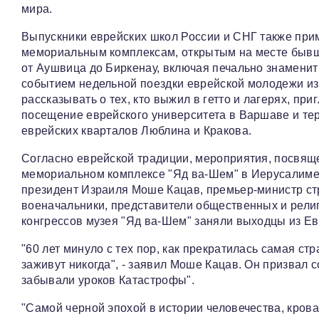
мира.
Выпускники еврейских школ России и СНГ также прим
мемориальным комплексам, открытым на месте бывш
от Аушвица до Биркенау, включая печально знамен
событием недельной поездки еврейской молодежи из 
рассказывать о тех, кто выжил в гетто и лагерях, п
посещение еврейского университета в Варшаве и те
еврейских кварталов Люблина и Кракова.
Согласно еврейской традиции, мероприятия, посвящ
мемориальном комплексе "Яд ва-Шем" в Иерусалиме 
президент Израиля Моше Кацав, премьер-министр ст
военачальники, представители общественных и религ
конгрессов музея "Яд ва-Шем" заняли выходцы из Е
"60 лет минуло с тех пор, как прекратилась самая с
заживут никогда", - заявил Моше Кацав. Он призвал 
забывали уроков Катастрофы".
"Самой черной эпохой в истории человечества, крова