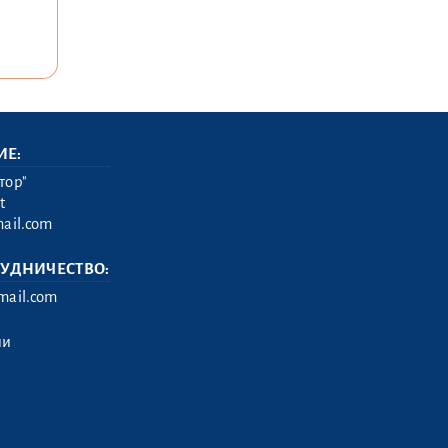
ИЕ:
тор"
t
ail.com
РУДНИЧЕСТВО:
ail.com
ии