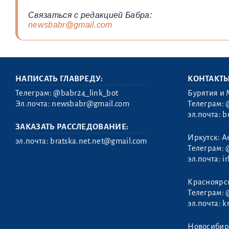
Связаться с редакцией Бабра:
newsbabr@gmail.com
НАПИСАТЬ ГЛАВРЕДУ:
КОНТАКТ
Телеграм:
@babr24_link_bot
Бурятия и 
Эл.почта:
newsbabr@gmail.com
Телеграм:
эл.почта:
b
ЗАКАЗАТЬ РАССЛЕДОВАНИЕ:
Иркутск: А
эл.почта:
bratska.net.net@gmail.com
Телеграм:
эл.почта:
i
Красноярс
Телеграм:
эл.почта:
k
Новосибир