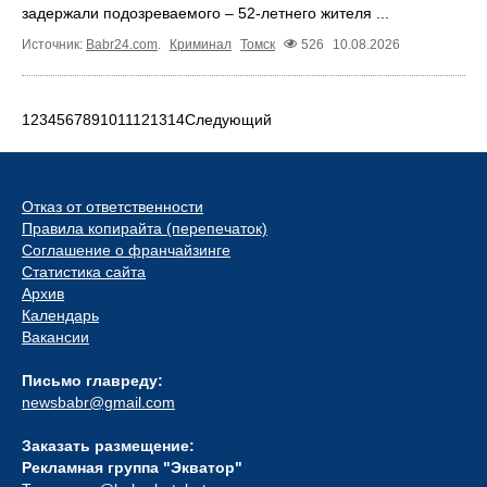
задержали подозреваемого – 52-летнего жителя ...
Источник:
Babr24.com
.
Криминал
Томск
526
10.08.2026
1
2
3
4
5
6
7
8
9
10
11
12
13
14
Следующий
Отказ от ответственности
Правила копирайта (перепечаток)
Соглашение о франчайзинге
Статистика сайта
Архив
Календарь
Вакансии
Письмо главреду:
newsbabr@gmail.com
Заказать размещение:
Рекламная группа "Экватор"