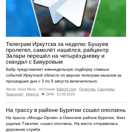
Телеграм Иркутска за неделю: Бушуев
пролетел, самолёт нашёлся, райцентр
Залари перешёл на четырёхдневку и
скандал с Бакуровым
Бабр представляет еженедельную подборку главных
событий Иркутской области по версии телеграм-каналов за
прошедшие дни с 3 по 9 августа включительно.
Автор: Анна Моль.
Источник:
Babr24.com
.
Политика
,
Скандалы
,
Транспорт
Иркутск
2640
10.08.2026
На трассу в районе Бурятии сошел оползень
На трассе «Монды-Орлик» в Окинском районе Бурятии, близ
ущелья Тэмэлик, сошел оползень. На место отправилась
дорожная служба.