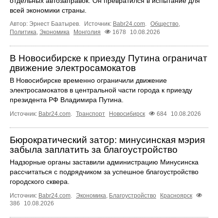
отдельных автозаправок. Он превратился в испытание для
всей экономики страны.
Автор: Эрнест Баатырев.
Источник:
Babr24.com
.
Общество
,
Политика
,
Экономика
Монголия
1678
10.08.2026
В Новосибирске к приезду Путина ограничат
движение электросамокатов
В Новосибирске временно ограничили движение
электросамокатов в центральной части города к приезду
президента РФ Владимира Путина.
Источник:
Babr24.com
.
Транспорт
Новосибирск
684
10.08.2026
Бюрократический затор: минусинская мэрия
забыла заплатить за благоустройство
Надзорные органы заставили администрацию Минусинска
рассчитаться с подрядчиком за успешное благоустройство
городского сквера.
Источник:
Babr24.com
.
Экономика
,
Благоустройство
Красноярск
386
10.08.2026