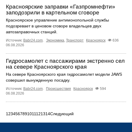
Красноярские заправки «Газпромнефти»
заподозрили в картельном сговоре
Красноярское управление антимонопольной службы
подозревает в ценовом сговоре владельцев двух
автозаправочных станций.
Источник:
Babr24.com
.
Экономика
,
Транспорт
Красноярск
636
06.08.2026
Гидросамолет с пассажирами экстренно сел
на севере Красноярского края
На севере Красноярского края гидросамолет модели JAWS
совершил вынужденную посадку.
Источник:
Babr24.com
.
Происшествия
Красноярск
594
06.08.2026
1
2
3
4
5
6
7
8
9
10
11
12
13
14
Следующий