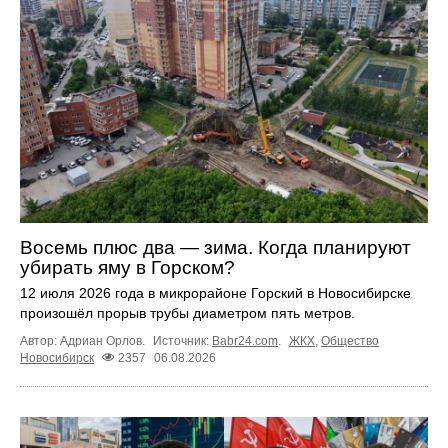
Восемь плюс два — зима. Когда планируют
убирать яму в Горском?
12 июля 2026 года в микрорайоне Горский в Новосибирске
произошёл прорыв трубы диаметром пять метров.
Автор: Адриан Орлов.
Источник:
Babr24.com
.
ЖКХ
,
Общество
Новосибирск
2357
06.08.2026