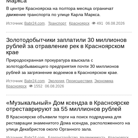
Маркса
В центре Красноярска на полтора месяца ограничат
движение транспорта по улице Карла Маркса.
Источник:
Babr24.com
.
Транспорт
Красноярск
491
06.08.2026
Золотодобытчики заплатили 30 миллионов
рублей за отравление рек в Красноярском
крае
Природоохранная прокуратура взыскала с
золотодобывающего предприятия почти 30 миллионов
рублей за загрязнение водоемов в Красноярском крае.
Источник:
Babr24.com
.
Экология
,
Происшествия
,
Экономика
Красноярск
1552
06.08.2026
«Музыкальный» Дом ксендза в Красноярске
отреставрируют за 55 миллионов рублей
В Красноярске объявили торги на поиск подрядчика для
реставрации знаменитого Дома ксендза, расположенного на
улице Декабристов около Органного зала.
Источник:
Babr24.com
.
Благоустройство
,
Недвижимость
Красноярск