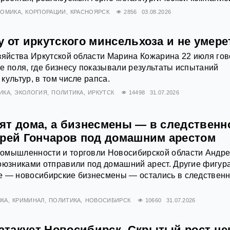
НОМИКА
КОРПОРАЦИИ
КРАСНОЯРСК
2856
03.08.2026
 от иркутского минсельхоза и не умере
зяйства Иркутской области Марина Кожарина 22 июля го
е поля, где бизнесу показывали результаты испытаний
культур, в том числе рапса.
ИКА
ЭКОЛОГИЯ
ПОЛИТИКА
ИРКУТСК
14498
31.07.2026
ят дома, а бизнесмены — в следственн
дрей Гончаров под домашним арестом
омышленности и торговли Новосибирской области Андр
оюзниками отправили под домашний арест. Другие фигур
е — новосибирские бизнесмены — остались в следствен
КА
КРИМИНАЛ
ПОЛИТИКА
НОВОСИБИРСК
10660
31.07.2026
такует Новосибирск. Скрытый рост це