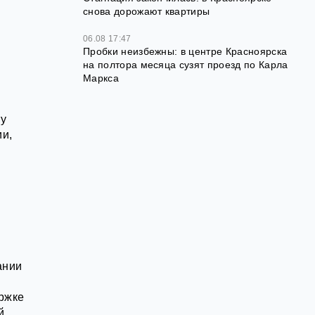
снова дорожают квартиры
06.08 17:47
Пробки неизбежны: в центре Красноярска
на полтора месяца сузят проезд по Карла
Маркса
ту
ии,
ании
ержке
й.