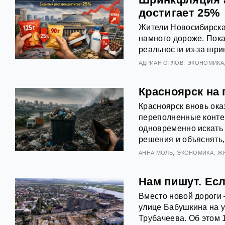
достигает 25%
Жители Новосибирска 
намного дороже. Пока
реальности из‑за шри
АДРИАН ОРЛОВ
ЭКОНОМИКА
Красноярск на 
Красноярск вновь ока
переполненные конте
одновременно искать
решения и объяснять,
АННА МОЛЬ
ЭКОНОМИКА
Ж
Нам пишут. Есл
Вместо новой дороги
улице Бабушкина на у
Трубачеева. Об этом 