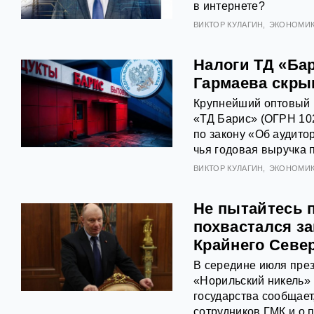
в интернете?
ВИКТОР КУЛАГИН
ЭКОНОМИ
Налоги ТД «Ба
Гармаева скры
Крупнейший оптовый 
«ТД Барис» (ОГРН 10
по закону «Об аудито
чья годовая выручка 
ВИКТОР КУЛАГИН
ЭКОНОМИ
Не пытайтесь 
похвастался з
Крайнего Севе
В середине июля през
«Норильский никель»
государства сообщает
сотрудников ГМК и о 