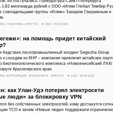
и, но постучались. Прокуратура Санкт-Петербурга
ь 1,82 миллиарда рублей с ООО «Илим Глобал Тимбер Ру
й с совладельцами группы «Илим» Захаром Смушкиным и
м.
ИКА
ПОЛИТИКА
ИРКУТСК
6306
05.08.2026
егежи»: на помощь придет китайский
р?
 бедствие лесопромышленный холдинг Segezha Group
 к соседям из КНР – компания привлечет китайских парт
го биотехнологического комплекса «Новоенисейский ЛХК/
округе Красноярского края.
ИКА
КОРПОРАЦИИ
КРАСНОЯРСК
ИРКУТСК
1419
05.08.2026
: как Улан-Удэ потерял электросети
ые люди» за блокировку VPN
лся без собственных электросетей, кому достанутся сотн
ации ТСО и зачем «Новые люди» поддержали ограничени