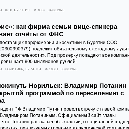
КА
ЖКХ
БУРЯТИЯ
8037
04.08.2026
рис»: как фирма семьи вице-спикера
вает отчёты от ФНС
поставщик парфюмерии и косметики в Бурятии ООО
20300990379) подлежит обязательному ежегодному ауди
рской деятельности». Под проверку попадают все компан
превышает 800 миллионов рублей.
КА
ПОЛИТИКА
БУРЯТИЯ
10681
03.08.2026
покинуть Норильск: Владимир Потанин
акрытой программой по переселению с
ра
идент РФ Владимир Путин провел встречу с главой комп
 Владимиром Потаниным. Официальный сайт главы
, что Потанин рассказал об экологии, о социальной подд
проектах, реализуемых горно-металлургической компание