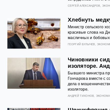
СЕРГЕЙ АЛЕКСАНДРОВ
ЭКО
Хлебнуть медку
Министр сельского хо
красивые слова на Дн
масличных и бобовых 
ГЕОРГИЙ БУЛЫЧЕВ
ЭКОНОМ
Чиновники сид
изоляторе. Ан
Бывшего министра пр
Гончарова вместе с с
дела о мошенничеств
изоляторе.
АНДРЕЙ ТИХОНОВ
ЭКОНОМИ
Шринкфляция а