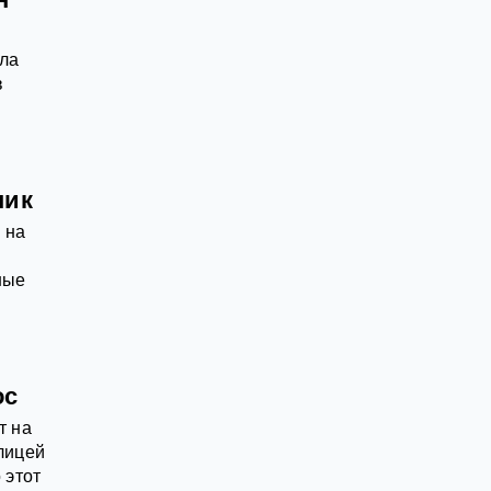
ала
в
пик
 на
ные
.
ос
т на
лицей
 этот