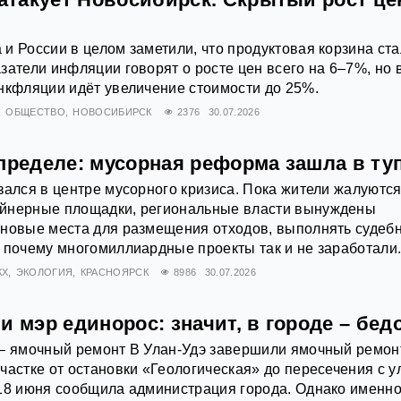
и России в целом заметили, что продуктовая корзина ст
затели инфляции говорят о росте цен всего на 6–7%, но 
нкфляции идёт увеличение стоимости до 25%.
ОБЩЕСТВО
НОВОСИБИРСК
2376
30.07.2026
пределе: мусорная реформа зашла в ту
зался в центре мусорного кризиса. Пока жители жалуются
йнерные площадки, региональные власти вынуждены
 новые места для размещения отходов, выполнять судеб
 почему многомиллиардные проекты так и не заработали
КХ
ЭКОЛОГИЯ
КРАСНОЯРСК
8986
30.07.2026
и мэр единорос: значит, в городе – бед
 – ямочный ремонт В Улан-Удэ завершили ямочный ремон
частке от остановки «Геологическая» до пересечения с у
18 июня сообщила администрация города. Однако именно