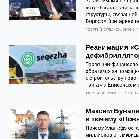
За «Илимом» не пришл
потребовала взыскат
структуры, связанно
Борисом Зингаревиче
ГЕОРГИЙ БУЛЫЧЕВ
ЭКОНОМ
Реанимация «С
дефибриллято
Терпящий финансовое
обратился за помощью
к строительству ново
Тайга» в Енисейском 
АЛЕКСАНДР ТУБИН
ЭКОНОМ
Максим Бувалин
и почему «Нов
Почему Улан-Удэ оста
миллионов от ликвид