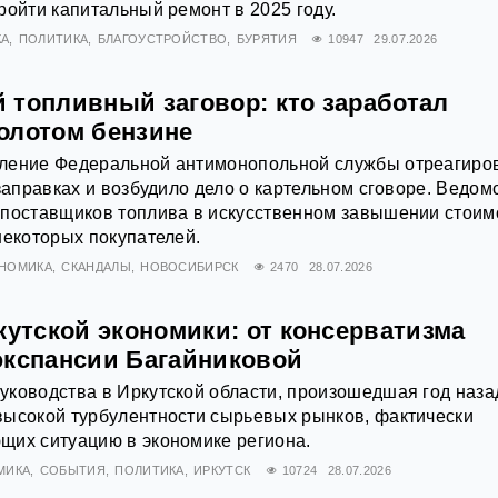
ройти капитальный ремонт в 2025 году.
КА
ПОЛИТИКА
БЛАГОУСТРОЙСТВО
БУРЯТИЯ
10947
29.07.2026
 топливный заговор: кто заработал
олотом бензине
ление Федеральной антимонопольной службы отреагиро
 заправках и возбудило дело о картельном сговоре. Ведом
 поставщиков топлива в искусственном завышении стоим
некоторых покупателей.
НОМИКА
СКАНДАЛЫ
НОВОСИБИРСК
2470
28.07.2026
кутской экономики: от консерватизма
экспансии Багайниковой
ководства в Иркутской области, произошедшая год наза
высокой турбулентности сырьевых рынков, фактически
щих ситуацию в экономике региона.
МИКА
СОБЫТИЯ
ПОЛИТИКА
ИРКУТСК
10724
28.07.2026