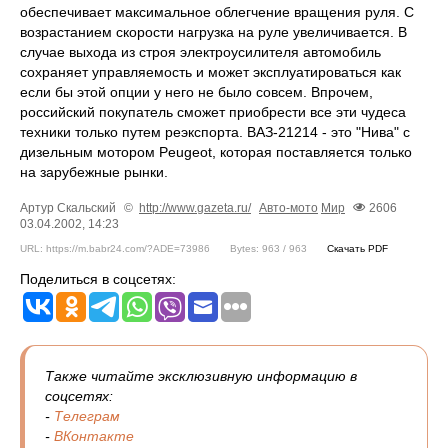
обеспечивает максимальное облегчение вращения руля. С
возрастанием скорости нагрузка на руле увеличивается. В
случае выхода из строя электроусилителя автомобиль
сохраняет управляемость и может эксплуатироваться как
если бы этой опции у него не было совсем. Впрочем,
российский покупатель сможет приобрести все эти чудеса
техники только путем реэкспорта. ВАЗ-21214 - это "Нива" с
дизельным мотором Peugeot, которая поставляется только
на зарубежные рынки.
Артур Скальский
©
http://www.gazeta.ru/
Авто-мото
Мир
2606
03.04.2002, 14:23
URL: https://m.babr24.com/?ADE=73986
Bytes: 963 / 963
Скачать PDF
Поделиться в соцсетях:
Также читайте эксклюзивную информацию в
соцсетях:
-
Телеграм
-
ВКонтакте