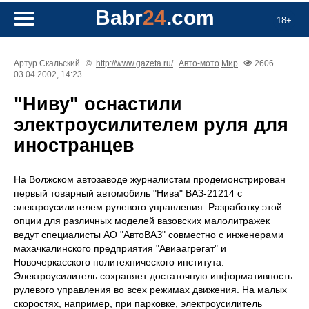
Babr
24
.com
18+
Артур Скальский
©
http://www.gazeta.ru/
Авто-мото
Мир
2606
03.04.2002, 14:23
"Ниву" оснастили
электроусилителем руля для
иностранцев
На Волжском автозаводе журналистам продемонстрирован
первый товарный автомобиль "Нива" ВАЗ-21214 с
электроусилителем рулевого управления. Разработку этой
опции для различных моделей вазовских малолитражек
ведут специалисты АО "АвтоВАЗ" совместно с инженерами
махачкалинского предприятия "Авиаагрегат" и
Новочеркасского политехнического института.
Электроусилитель сохраняет достаточную информативность
рулевого управления во всех режимах движения. На малых
скоростях, например, при парковке, электроусилитель