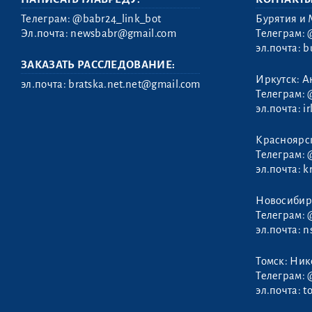
Телеграм:
@babr24_link_bot
Бурятия и 
Эл.почта:
newsbabr@gmail.com
Телеграм:
эл.почта:
b
ЗАКАЗАТЬ РАССЛЕДОВАНИЕ:
Иркутск: А
эл.почта:
bratska.net.net@gmail.com
Телеграм:
эл.почта:
i
Красноярс
Хлопонин
Телеграм:
Александр
эл.почта:
k
Новосибир
Телеграм:
эл.почта:
n
Томск: Ни
Телеграм:
эл.почта:
t