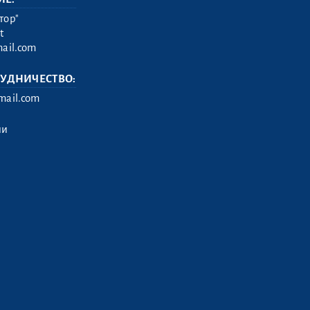
тор"
t
ail.com
РУДНИЧЕСТВО:
ail.com
ии