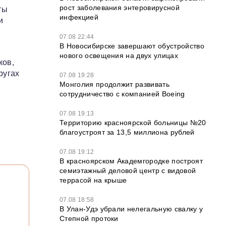
рост заболевания энтеровирусной
ты
инфекцией
и
07.08 22:44
В Новосибирске завершают обустройство
нового освещения на двух улицах
ков,
ругах
07.08 19:28
Монголия продолжит развивать
сотрудничество с компанией Boeing
07.08 19:13
Территорию красноярской больницы №20
благоустроят за 13,5 миллиона рублей
07.08 19:12
В красноярском Академгородке построят
семиэтажный деловой центр с видовой
террасой на крыше
07.08 18:58
В Улан-Удэ убрали нелегальную свалку у
Степной протоки