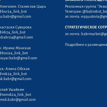
Монголия: Станислав Цырь
Рекламная группа "Эква
@bur24_link_bot
Телеграм:
@babrobot_bo
ur.babr@gmail.com
эл.почта:
eqquatoria@gm
настасия Суворова
СТРАТЕГИЧЕСКОЕ СОТ
@irk24_link_bot
эл.почта:
babrmarket@gm
rkbabr24@gmail.com
Подробнее о размещен
к: Ирина Манская
@kras24_link_bot
rasyar.babr@gmail.com
ск: Алина Обская
@nsk24_link_bot
sk.babr@gmail.com
колай Ушайкин
@tomsk24_link_bot
omsk.babr@gmail.com