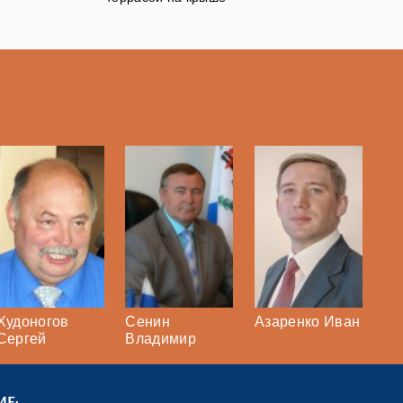
Худоногов
Сенин
Азаренко Иван
Сергей
Владимир
ИЕ: