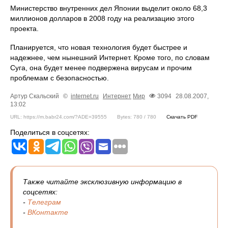
Министерство внутренних дел Японии выделит около 68,3
миллионов долларов в 2008 году на реализацию этого
проекта.
Планируется, что новая технология будет быстрее и
надежнее, чем нынешний Интернет. Кроме того, по словам
Суга, она будет менее подвержена вирусам и прочим
проблемам с безопасностью.
Артур Скальский
©
internet.ru
Интернет
Мир
3094
28.08.2007,
13:02
URL: https://m.babr24.com/?ADE=39555
Bytes: 780 / 780
Скачать PDF
Поделиться в соцсетях:
Также читайте эксклюзивную информацию в
соцсетях:
-
Телеграм
-
ВКонтакте