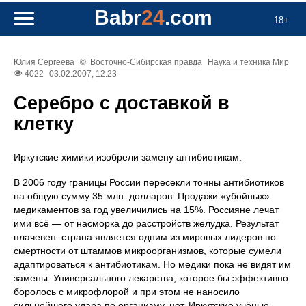
Babr
24
.com
18+
Юлия Сергеева
©
Восточно-Сибирская правда
Наука и техника
Мир
4022
03.02.2007, 12:23
Серебро с доставкой в
клетку
Иркутские химики изобрели замену антибиотикам.
В 2006 году границы России пересекли тонны антибиотиков
на общую сумму 35 млн. долларов. Продажи «убойных»
медикаментов за год увеличились на 15%. Россияне лечат
ими всё — от насморка до расстройств желудка. Результат
плачевен: страна является одним из мировых лидеров по
смертности от штаммов микроорганизмов, которые сумели
адаптироваться к антибиотикам. Но медики пока не видят им
замены. Универсального лекарства, которое бы эффективно
боролось с микрофлорой и при этом не наносило
сильнейшего удара по организму, нет. Иркутские учёные