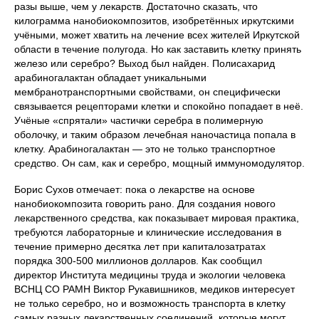
разы выше, чем у лекарств. Достаточно сказать, что
килограмма нанобиокомпозитов, изобретённых иркутскими
учёными, может хватить на лечение всех жителей Иркутской
области в течение полугода. Но как заставить клетку принять
железо или серебро? Выход был найден. Полисахарид
арабиногалактан обладает уникальными
мембранотранспортными свойствами, он специфически
связывается рецепторами клетки и спокойно попадает в неё.
Учёные «спрятали» частички серебра в полимерную
оболочку, и таким образом лечебная наночастица попала в
клетку. Арабиногалактан — это не только транспортное
средство. Он сам, как и серебро, мощный иммуномодулятор.
Борис Сухов отмечает: пока о лекарстве на основе
нанобиокомпозита говорить рано. Для создания нового
лекарственного средства, как показывает мировая практика,
требуются лабораторные и клинические исследования в
течение примерно десятка лет при капиталозатратах
порядка 300-500 миллионов долларов. Как сообщил
директор Института медицины труда и экологии человека
ВСНЦ СО РАМН Виктор Рукавишников, медиков интересует
не только серебро, но и возможность транспорта в клетку
самых разных лекарственных соединений, которые могут