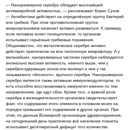
— Наноразмерное серебро обладает высочайшей
антимикробной активностью, — рассказывает Борис Сухов.
— Антибиотики действуют на определённую группу бактерий
или грибков. При этом противоположная группа
микроорганизмов начинает активно развиваться. К примеру,
если человека колют пенициллином, то организм
испытывает серьёзные грибковые поражения.
Общеизвестно, что металлическое серебро активно
действует практически на всю патогенную микрофлору. А у
мельчайших, наноразмерных частичек серебра наблюдается
аномально высокая активность, намного выше, чем у
серебросодержащих ионов или молекул и чем у так
называемого «блочного», крупного серебра. Наноразмерное
серебро является также активным иммуномодулятором, то
есть способно восстанавливать иммунитет именно по тем
направлениям, где идут сбои. Кроме того, о важной роли
серебра в жизнедеятельности организма свидетельствует
факт, что содержание этого элемента в головном мозге на
порядок превышает его содержание в других органах. При
этом, по данным Всемирной организации здравоохранения,
на сегодняшний день практически всё население планеты
испытывает десятикратный дефицит того количества