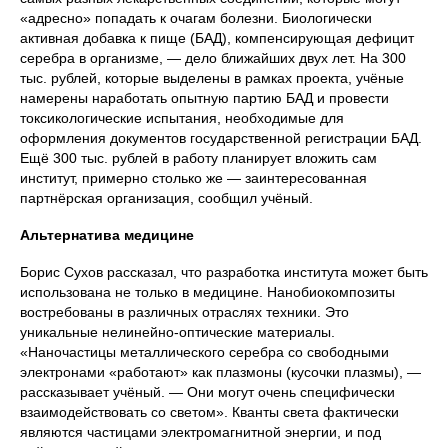
«адресно» попадать к очагам болезни. Биологически
активная добавка к пище (БАД), компенсирующая дефицит
серебра в организме, — дело ближайших двух лет. На 300
тыс. рублей, которые выделены в рамках проекта, учёные
намерены наработать опытную партию БАД и провести
токсикологические испытания, необходимые для
оформления документов государственной регистрации БАД.
Ещё 300 тыс. рублей в работу планирует вложить сам
институт, примерно столько же — заинтересованная
партнёрская организация, сообщил учёный.
Альтернатива медицине
Борис Сухов рассказал, что разработка института может быть
использована не только в медицине. Нанобиокомпозиты
востребованы в различных отраслях техники. Это
уникальные нелинейно-оптические материалы.
«Наночастицы металлического серебра со свободными
электронами «работают» как плазмоны (кусочки плазмы), —
рассказывает учёный. — Они могут очень специфически
взаимодействовать со светом». Кванты света фактически
являются частицами электромагнитной энергии, и под