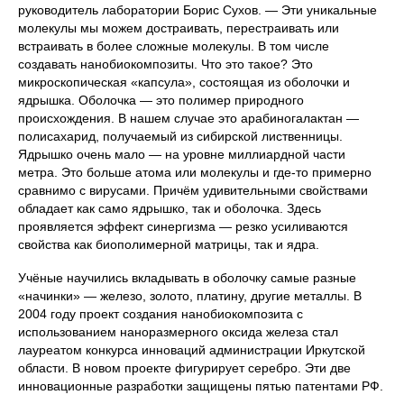
руководитель лаборатории Борис Сухов. — Эти уникальные
молекулы мы можем достраивать, перестраивать или
встраивать в более сложные молекулы. В том числе
создавать нанобиокомпозиты. Что это такое? Это
микроскопическая «капсула», состоящая из оболочки и
ядрышка. Оболочка — это полимер природного
происхождения. В нашем случае это арабиногалактан —
полисахарид, получаемый из сибирской лиственницы.
Ядрышко очень мало — на уровне миллиардной части
метра. Это больше атома или молекулы и где-то примерно
сравнимо с вирусами. Причём удивительными свойствами
обладает как само ядрышко, так и оболочка. Здесь
проявляется эффект синергизма — резко усиливаются
свойства как биополимерной матрицы, так и ядра.
Учёные научились вкладывать в оболочку самые разные
«начинки» — железо, золото, платину, другие металлы. В
2004 году проект создания нанобиокомпозита с
использованием наноразмерного оксида железа стал
лауреатом конкурса инноваций администрации Иркутской
области. В новом проекте фигурирует серебро. Эти две
инновационные разработки защищены пятью патентами РФ.