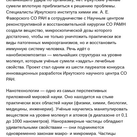
сумели вплотную приблизиться к решению проблемы.
Специалисты Иркутского института химии им. А. Е.
Фаворского СО РАН в сотрудничестве с Научным центром
реконструктивной и восстановительной хирургии СО РАМН
создали вещество, микроскопической дозы которого
достаточно, чтобы не только уничтожить практически все
виды патогенных микроорганизмов, но и восстановить
иммунную систему человека. Речь идёт о
нанобиокомпозитах — мельчайших структурах на уровне
молекул, которым учёные сумели «задать» лечебные
свойства. Проект стал одним из шести лауреатов конкурса
инновационных разработок Иркутского научного центра СО
РАН.
Нанотехнологии — одно из самых перспективных
приложений мировой науки. Оно находится на стыке
практически всех областей науки (физики, химии, биологии,
медицины, инженерии). Учёные научились манипулировать
веществом на уровне молекул и атомов (в диапазоне от 0,1
до 1000 нанометров). Наноразмерные частицы обладают
удивительными свойствами — они подчиняются
одновременно законам макро- и микромира. Частицы