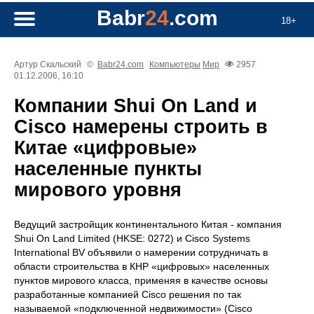
Babr
24
.com
18+
Артур Скальский
©
Babr24.com
Компьютеры
Мир
2957
01.12.2006, 16:10
Компании Shui On Land и
Cisco намерены строить в
Китае «цифровые»
населенные пункты
мирового уровня
Ведущий застройщик континентального Китая - компания
Shui On Land Limited (HKSE: 0272) и Cisco Systems
International BV объявили о намерении сотрудничать в
области строительства в КНР «цифровых» населенных
пунктов мирового класса, применяя в качестве основы
разработанные компанией Cisco решения по так
называемой «подключенной недвижимости» (Cisco