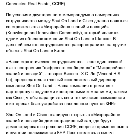
Connected Real Estate, CCRE).
По условиям двустороннего меморандума о намерениях,
сотрудничество между Shui On Land и Cisco должно начаться
со строительства «Микрорайона знаний и новаций»
(Knowledge and Innovation Community), который является
одним из объектов компании Shui On Land в Шанхае. В
дальнейшем это сотрудничество распространится на другие
объекты Shui On Land в Китае.
«Наше стратегическое сотрудничество – еще один важный
шаг к построению “цифрового сообщества” в “Микрорайоне
знаний и новаций”, - говорит Винсент Х.С. Ло (Vincent H.S.
Lo), председатель и главный исполнительный директор
компании Shui On Land. - Наша компания стремится к
партнерству с ведущими иностранными компаниями, такими
как Cisco, чтобы наращивать свои технические возможности
в интересах благоустройства населенных пунктов КНР».
Shui On Land и Cisco планируют открыть в «Микрорайоне
знаний и новаций» демонстрационный зал, где будут
демонстрироваться решения CCRE, впервые примененные в
индустрии недвижимости КНР. Посетители зала смогут