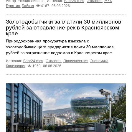
Автор: Есения Линней.
Источник:
Babr24.com
.
Экология
,
ЖКХ
Бурятия
,
Байкал
4167
06.08.2026
Золотодобытчики заплатили 30 миллионов
рублей за отравление рек в Красноярском
крае
Природоохранная прокуратура взыскала с
золотодобывающего предприятия почти 30 миллионов
рублей за загрязнение водоемов в Красноярском крае.
Источник:
Babr24.com
.
Экология
,
Происшествия
,
Экономика
Красноярск
1969
06.08.2026