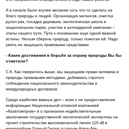
А в начале было жгучее желание хоть что-то сделать на
благо природы и людей. Организация митингов, очистка
русел рек, посадка деревьев, экологическая школа в
национальном парке, участие в антиядерной кампании –
этапы нашего пути. Пути к пониманию еще одной важной
истины. Нельзя сберечь природу, только помогая ей. Надо
уметь ее защищать правовыми средствами.
- Какие достижения в борьбе за охрану природы Вы бы
отметили?
С.К. Как говорилось выше, мы защищаем права человека и
природы правовыми методами, добиваясь строгого
соблюдения национального законодательства и
международных договоров.
Среди наиболее важных дел – иски о не предоставлении
информации Национальной атомной компанией
«Казатомпром» и о признании недействительным
заключения государственной экологической экспертизы на
проект строительства высоковольтной линии 110 кВ в
микрорайоне Горный Гигант, в городе Алма-Ате.