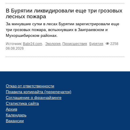
В Бурятии ликвидировали еще три грозовых
лесных пожара
За минувшие сутки в лесах Бурятии зарегистрировали еще
три грозовых пожара, вспыхнувших в Заиграевском и
Мухоршибирском районах.
Источник:
Babr24.com
.
Экология
,
Происшествия
Бурятия
2258
06.08.2026
Отказ от ответственности
Правила копирайта (перепечаток)
Соглашение о франчайзинге
Статистика сайта
Архив
Календарь
Вакансии