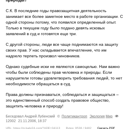
природы?
С.К. В последние годы правозащитная деятельность
занимает все более заметное место в работе организации. С
одной стороны потому, что появился определенный опыт.
Только в текущем году было подано девять исковых
заявлений в суд и готовятся еще три.
С другой стороны, люди все чаще поднимаются на защиту
своих прав. У нас складывается впечатление, что им
надоело терпеть произвол чиновников.
Однако судебные иски не являются самоцелью. Нам важно
чтобы были соблюдены прав человека и природы. Если
нарушители готовы удовлетворить требования людей, то нет
необходимости обращаться в суд.
Права должны признаваться, соблюдаться и защищаться –
это единственный способ создать правовое общество,
защитить человека и природу!
Беседовал Андрей Лубенский
©
Политикантроп
Экология
Мир
12002
21.11.2006, 18:37
URL: https://m.babr24.com/?ADE=34113
Bytes: 9538 / 9482
Скачать PDF