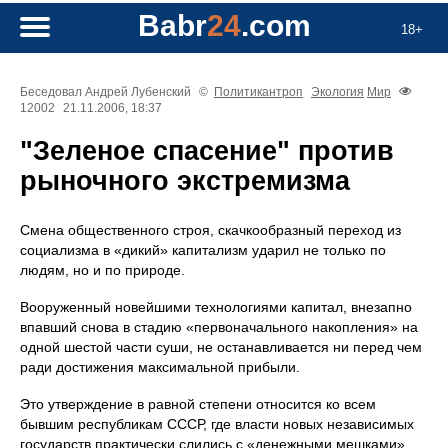
Babr
24
.com
18+
Беседовал Андрей Лубенский
©
Политикантроп
Экология
Мир
12002
21.11.2006, 18:37
"Зеленое спасение" против
рыночного экстремизма
Смена общественного строя, скачкообразный переход из
социализма в «дикий» капитализм ударил не только по
людям, но и по природе.
Вооруженный новейшими технологиями капитал, внезапно
впавший снова в стадию «первоначального накопления» на
одной шестой части суши, не останавливается ни перед чем
ради достижения максимальной прибыли.
Это утверждение в равной степени относится ко всем
бывшим республикам СССР, где власти новых независимых
государств практически слились с «денежными мешками».