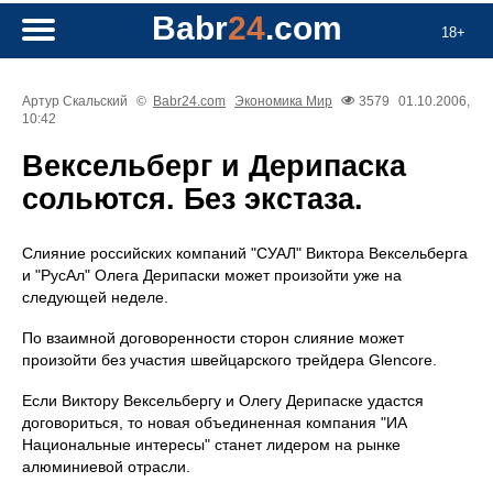
Babr
24
.com
18+
Артур Скальский
©
Babr24.com
Экономика
Мир
3579
01.10.2006,
10:42
Вексельберг и Дерипаска
сольются. Без экстаза.
Слияние российских компаний "СУАЛ" Виктора Вексельберга
и "РусАл" Олега Дерипаски может произойти уже на
следующей неделе.
По взаимной договоренности сторон слияние может
произойти без участия швейцарского трейдера Glencore.
Если Виктору Вексельбергу и Олегу Дерипаске удастся
договориться, то новая объединенная компания "ИА
Национальные интересы" станет лидером на рынке
алюминиевой отрасли.