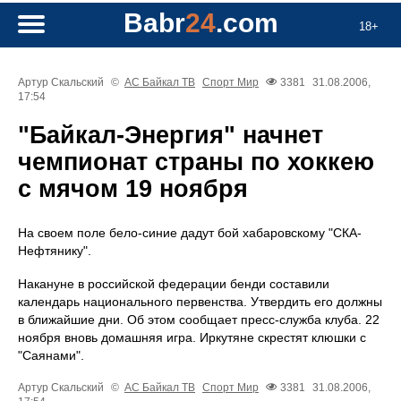
Babr
24
.com
18+
Артур Скальский
©
АС Байкал ТВ
Спорт
Мир
3381
31.08.2006,
17:54
"Байкал-Энергия" начнет
чемпионат страны по хоккею
с мячом 19 ноября
На своем поле бело-синие дадут бой хабаровскому "СКА-
Нефтянику".
Накануне в российской федерации бенди составили
календарь национального первенства. Утвердить его должны
в ближайшие дни. Об этом сообщает пресс-служба клуба. 22
ноября вновь домашняя игра. Иркутяне скрестят клюшки с
"Саянами".
Артур Скальский
©
АС Байкал ТВ
Спорт
Мир
3381
31.08.2006,