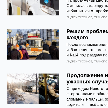
На протяжении многих
Сменилась маршрутна
избавляться от проб
АНДРЕЙ ТИХОНОВ
ТРАНСПО
Решим проблем
каждого
После возникновения
избавление от самых
и №14 под раздачу п
АНДРЕЙ ТИХОНОВ
ТРАНСПО
Продолжение и
ужасных случа
С приходом Нового го
с горожанами в общес
сломанные пальцы, о
водители — всё это 