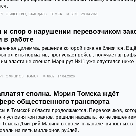
тся.
РТ
ОБЩЕСТВО
СКАНДАЛЫ
ТОМСК
6070
29.04.2026
 и спор о нарушении перевозчиком зак
 в работе
вечная дилемма, решение которой пока не близится. Ещ
выполнять норматив, пропускает рейсы, получает штрафы
ним власти не спешат. Маршрут №11 уже опустился ниже
.
РТ
ОФИЦИОЗ
ТОМСК
6632
17.04.2026
платят сполна. Мэрия Томска ждёт
фере общественного транспорта
сы в Томской области продолжаются. Перевозчиков, кот
и условия контрактов, решили наказать, но не лишение
р Томска Дмитрий Махиня в своём тг-канале, виновных в
овали на пять миллионов рублей.