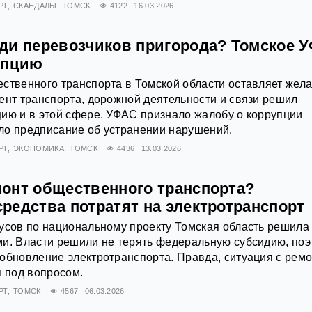
РТ
СКАНДАЛЫ
ТОМСК
4122
16.03.2026
ди перевозчиков пригорода? Томское 
упцию
ственного транспорта в Томской области оставляет жела
ент транспорта, дорожной деятельности и связи решил
ию и в этой сфере. УФАС признало жалобу о коррупции
ло предписание об устранении нарушений.
РТ
ЭКОНОМИКА
ТОМСК
4436
13.03.2026
онт общественного транспорта?
редства потратят на электротранспорт
усов по национальному проекту Томская область решила
ми. Власти решили не терять федеральную субсидию, поэ
обновление электротранспорта. Правда, ситуация с рем
я под вопросом.
РТ
ТОМСК
4567
06.03.2026