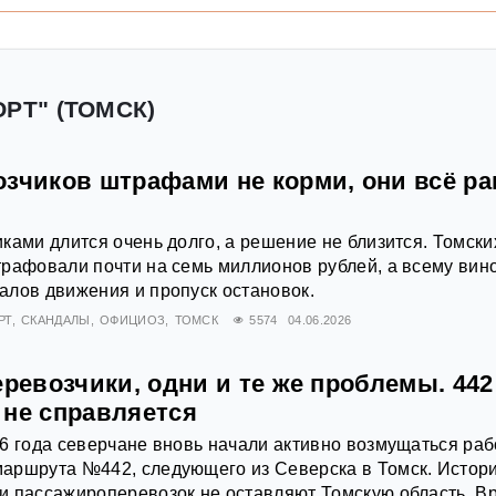
РТ" (ТОМСК)
озчиков штрафами не корми, они всё ра
ками длится очень долго, а решение не близится. Томски
рафовали почти на семь миллионов рублей, а всему вин
алов движения и пропуск остановок.
РТ
СКАНДАЛЫ
ОФИЦИОЗ
ТОМСК
5574
04.06.2026
еревозчики, одни и те же проблемы. 442
 не справляется
6 года северчане вновь начали активно возмущаться раб
аршрута №442, следующего из Северска в Томск. Истор
и пассажироперевозок не оставляют Томскую область. В