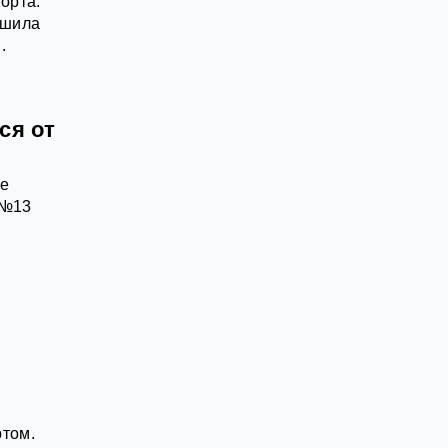
орта.
ешила
.
ся от
ое
 №13
ртом.