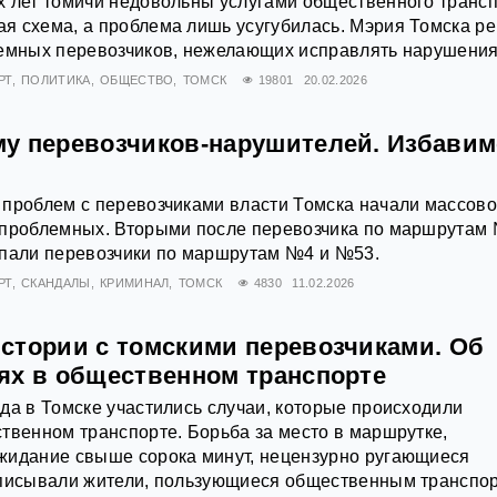
 лет томичи недовольны услугами общественного трансп
я схема, а проблема лишь усугубилась. Мэрия Томска р
лемных перевозчиков, нежелающих исправлять нарушения
РТ
ПОЛИТИКА
ОБЩЕСТВО
ТОМСК
19801
20.02.2026
у перевозчиков-нарушителей. Избавим
 проблем с перевозчиками власти Томска начали массов
 проблемных. Вторыми после перевозчика по маршрутам
опали перевозчики по маршрутам №4 и №53.
РТ
СКАНДАЛЫ
КРИМИНАЛ
ТОМСК
4830
11.02.2026
стории с томскими перевозчиками. Об
ях в общественном транспорте
да в Томске участились случаи, которые происходили
твенном транспорте. Борьба за место в маршрутке,
жидание свыше сорока минут, нецензурно ругающиеся
описывали жители, пользующиеся общественным транспо