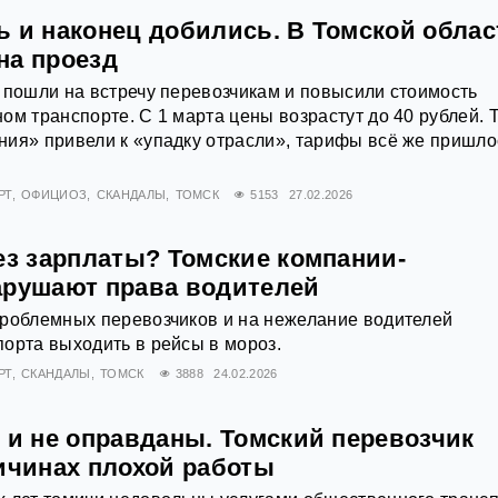
ь и наконец добились. В Томской облас
на проезд
 пошли на встречу перевозчикам и повысили стоимость
ом транспорте. С 1 марта цены возрастут до 40 рублей. 
ия» привели к «упадку отрасли», тарифы всё же пришло
РТ
ОФИЦИОЗ
СКАНДАЛЫ
ТОМСК
5153
27.02.2026
ез зарплаты? Томские компании-
арушают права водителей
проблемных перевозчиков и на нежелание водителей
орта выходить в рейсы в мороз.
РТ
СКАНДАЛЫ
ТОМСК
3888
24.02.2026
 и не оправданы. Томский перевозчик
ричинах плохой работы