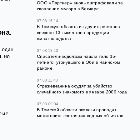
ООО «Партнер» вновь оштрафовали за
скопление мусора в Бакчаре
07.08 16:14
В Томскую область из других регионов
она.
ввезено 13 тысяч тонн продукции
животноводства
ё один
07.08 13:13
, но
Спасатели-водолазы нашли тело 15-
летнего, утонувшего в Оби в Чаинском
районе
07.08 11:40
Стрежевчанина осудят за убийство
случайного знакомого в январе 2006 года
07.08 09:04
В Томской области экологи проводят
орые
мониторинг состояния водных объектов
м