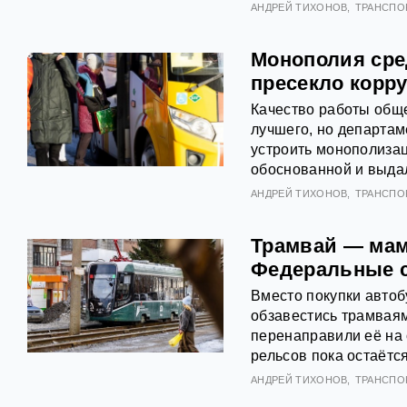
АНДРЕЙ ТИХОНОВ
ТРАНСПО
Монополия сре
пресекло корр
Качество работы обще
лучшего, но департам
устроить монополизац
обоснованной и выда
АНДРЕЙ ТИХОНОВ
ТРАНСПО
Трамвай — мам
Федеральные с
Вместо покупки автоб
обзавестись трамвая
перенаправили её на 
рельсов пока остаётс
АНДРЕЙ ТИХОНОВ
ТРАНСПО