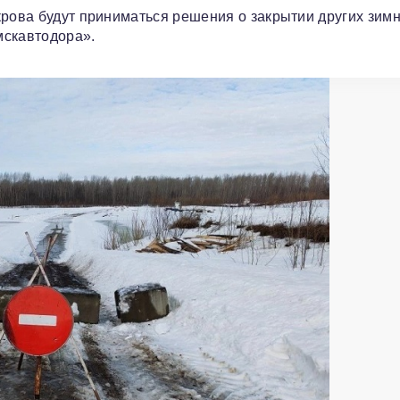
крова будут приниматься решения о закрытии других зим
мскавтодора».