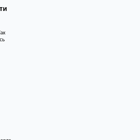
ти
Так
сь