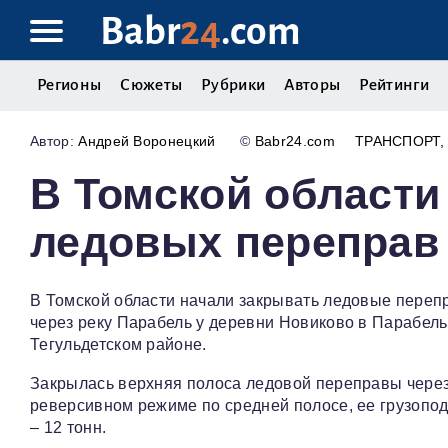
Babr
24
.com
Регионы
Сюжеты
Рубрики
Авторы
Рейтинги
Андрей Воронецкий
©
Babr24.com
ТРАНСПОРТ
В Томской области
ледовых переправ
В Томской области начали закрывать ледовые переп
через реку Парабель у деревни Новиково в Парабель
Тегульдетском районе.
Закрылась верхняя полоса ледовой переправы через
реверсивном режиме по средней полосе, ее грузопод
– 12 тонн.