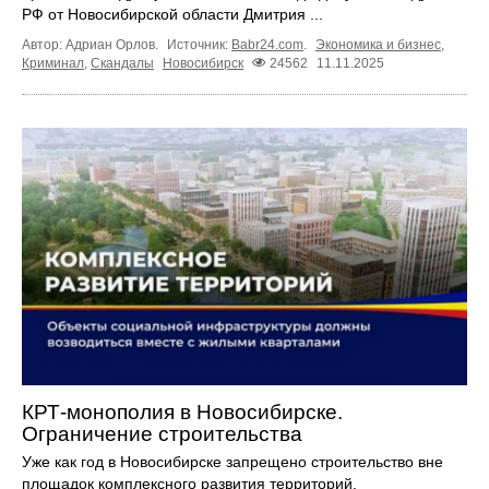
РФ от Новосибирской области Дмитрия ...
Автор: Адриан Орлов.
Источник:
Babr24.com
.
Экономика и бизнес
,
Криминал
,
Скандалы
Новосибирск
24562
11.11.2025
КРТ-монополия в Новосибирске.
Ограничение строительства
Уже как год в Новосибирске запрещено строительство вне
площадок комплексного развития территорий.