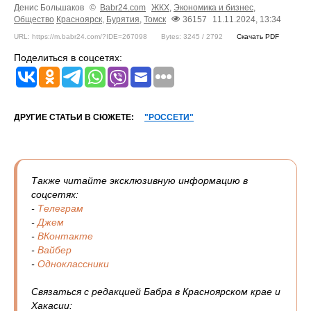
Денис Большаков
©
Babr24.com
ЖКХ
,
Экономика и бизнес
,
Общество
Красноярск
,
Бурятия
,
Томск
36157
11.11.2024, 13:34
URL: https://m.babr24.com/?IDE=267098
Bytes: 3245 / 2792
Скачать PDF
Поделиться в соцсетях:
ДРУГИЕ СТАТЬИ В СЮЖЕТЕ:
"РОССЕТИ"
Также читайте эксклюзивную информацию в
соцсетях:
-
Телеграм
-
Джем
-
ВКонтакте
-
Вайбер
-
Одноклассники
Связаться с редакцией Бабра в Красноярском крае и
Хакасии: