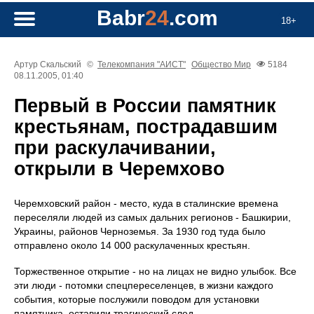
Babr
24
.com
18+
Артур Скальский
©
Телекомпания "АИСТ"
Общество
Мир
5184
08.11.2005, 01:40
Первый в России памятник
крестьянам, пострадавшим
при раскулачивании,
открыли в Черемхово
Черемховский район - место, куда в сталинские времена
переселяли людей из самых дальних регионов - Башкирии,
Украины, районов Черноземья. За 1930 год туда было
отправлено около 14 000 раскулаченных крестьян.
Торжественное открытие - но на лицах не видно улыбок. Все
эти люди - потомки спецпереселенцев, в жизни каждого
события, которые послужили поводом для установки
памятника, оставили трагический след.