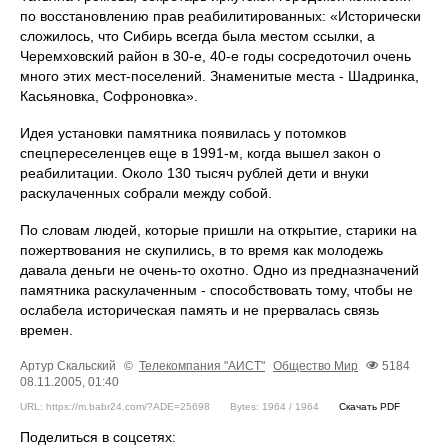
по восстановлению прав реабилитированных: «Исторически
сложилось, что Сибирь всегда была местом ссылки, а
Черемховский район в 30-е, 40-е годы сосредоточил очень
много этих мест-поселений. Знаменитые места - Шадринка,
Касьяновка, Софроновка».
Идея установки памятника появилась у потомков
спецпереселенцев еще в 1991-м, когда вышел закон о
реабилитации. Около 130 тысяч рублей дети и внуки
раскулаченных собрали между собой.
По словам людей, которые пришли на открытие, старики на
пожертвования не скупились, в то время как молодежь
давала деньги не очень-то охотно. Одно из предназначений
памятника раскулаченным - способствовать тому, чтобы не
ослабела историческая память и не прервалась связь
времен.
Артур Скальский
©
Телекомпания "АИСТ"
Общество
Мир
5184
08.11.2005, 01:40
URL: https://m.babr24.com/?ADE=25698
Bytes: 1964 / 1964
Скачать PDF
Поделиться в соцсетях: