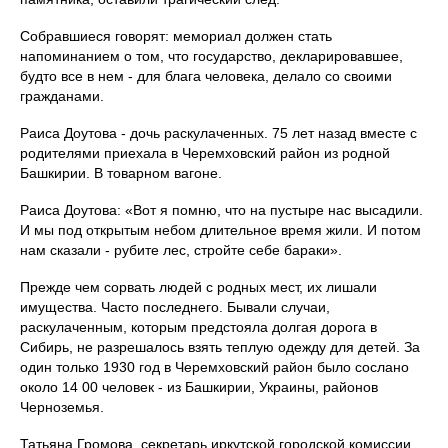
Собравшиеся говорят: мемориал должен стать
напоминанием о том, что государство, декларировавшее,
будто все в нем - для блага человека, делало со своими
гражданами.
Раиса Доутова - дочь раскулаченных. 75 лет назад вместе с
родителями приехала в Черемховский район из родной
Башкирии. В товарном вагоне.
Раиса Доутова: «Вот я помню, что на пустыре нас высадили.
И мы под открытым небом длительное время жили. И потом
нам сказали - рубите лес, стройте себе бараки».
Прежде чем сорвать людей с родных мест, их лишали
имущества. Часто последнего. Бывали случаи,
раскулаченным, которым предстояла долгая дорога в
Сибирь, не разрешалось взять теплую одежду для детей. За
один только 1930 год в Черемховский район было сослано
около 14 00 человек - из Башкирии, Украины, районов
Черноземья.
Татьяна Громова, секретарь иркутской городской комиссии