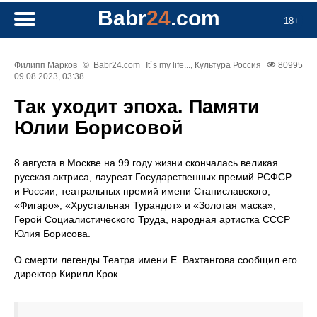
Babr
24
.com
18+
Филипп Марков
©
Babr24.com
It`s my life...
,
Культура
Россия
80995
09.08.2023, 03:38
Так уходит эпоха. Памяти
Юлии Борисовой
8 августа в Москве на 99 году жизни скончалась великая
русская актриса, лауреат Государственных премий РСФСР
и России, театральных премий имени Станиславского,
«Фигаро», «Хрустальная Турандот» и «Золотая маска»,
Герой Социалистического Труда, народная артистка СССР
Юлия Борисова.
О смерти легенды Театра имени Е. Вахтангова сообщил его
директор Кирилл Крок.