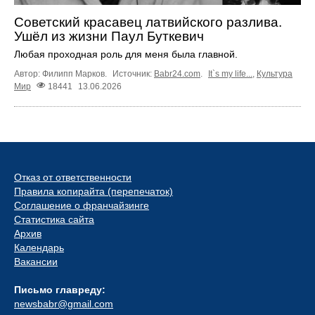
Советский красавец латвийского разлива.
Ушёл из жизни Паул Буткевич
Любая проходная роль для меня была главной.
Автор: Филипп Марков.
Источник:
Babr24.com
.
It`s my life...
,
Культура
Мир
18441
13.06.2026
Отказ от ответственности
Правила копирайта (перепечаток)
Соглашение о франчайзинге
Статистика сайта
Архив
Календарь
Вакансии
Письмо главреду:
newsbabr@gmail.com