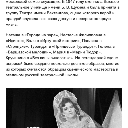
московской семье служащих. В 1947 году окончила Высшее
театральное училище имени Б. В. Щукина и была принята в
труппу Театра имени Вахтангова, сцене которого верой и
правдой служила всю свою долгую и невероятно яркую
жизнь.
Наташа в «Городе на заре», Настасья Филипповна в
«Идиоте», Валя в «Иркутской истории», Павлина в
«Стряпухе», Турандот в «Принцессе Турандот», Гелена в
«Варшавской мелодии», Мария в «Марии Тюдор»,
Кручинина в «Без вины виноватые». На легендарной сцене
актрисой было создано несколько десятков образов, многие
из которых считаются образцом сценического мастерства и
эталоном русской театральной школы.