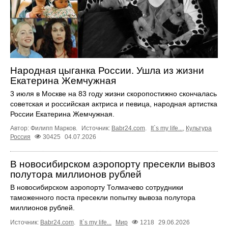
Народная цыганка России. Ушла из жизни
Екатерина Жемчужная
3 июля в Москве на 83 году жизни скоропостижно скончалась
советская и российская актриса и певица, народная артистка
России Екатерина Жемчужная.
Автор: Филипп Марков.
Источник:
Babr24.com
.
It`s my life...
,
Культура
Россия
30425
04.07.2026
В новосибирском аэропорту пресекли вывоз
полутора миллионов рублей
В новосибирском аэропорту Толмачево сотрудники
таможенного поста пресекли попытку вывоза полутора
миллионов рублей.
Источник:
Babr24.com
.
It`s my life...
Мир
1218
29.06.2026