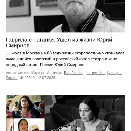
Гаврила с Таганки. Ушёл из жизни Юрий
Смирнов
11 июля в Москве на 88 году жизни скоропостижно скончался
выдающийся советский и российский актёр театра и кино,
народный артист России Юрий Смирнов.
Автор: Филипп Марков.
Источник:
Babr24.com
.
It`s my life...
,
Культура
Россия
22349
12.07.2026