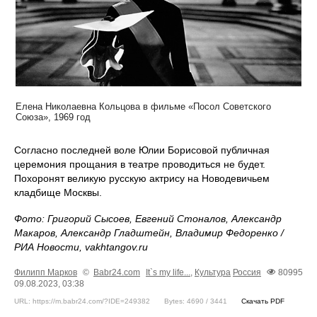
Елена Николаевна Кольцова в фильме «Посол Советского
Союза», 1969 год
Согласно последней воле Юлии Борисовой публичная
церемония прощания в театре проводиться не будет.
Похоронят великую русскую актрису на Новодевичьем
кладбище Москвы.
Фото: Григорий Сысоев, Евгений Стоналов, Александр
Макаров, Александр Гладштейн, Владимир Федоренко /
РИА Новости, vakhtangov.ru
Филипп Марков
©
Babr24.com
It`s my life...
,
Культура
Россия
80995
09.08.2023, 03:38
URL: https://m.babr24.com/?IDE=249382
Bytes: 4690 / 3441
Скачать PDF