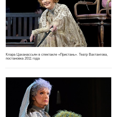
Клара Цаханассьян в спектакле «Пристань». Театр Вахтангова,
постановка 2011 года