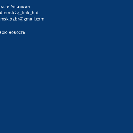
колай Ушайкин
@tomsk24_link_bot
omsk.babr@gmail.com
вою новость