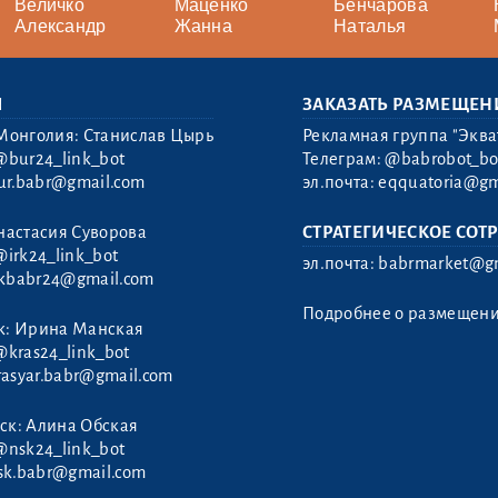
Величко
Маценко
Бенчарова
Александр
Жанна
Наталья
Ы
ЗАКАЗАТЬ РАЗМЕЩЕН
Монголия: Станислав Цырь
Рекламная группа "Эква
@bur24_link_bot
Телеграм:
@babrobot_bo
ur.babr@gmail.com
эл.почта:
eqquatoria@gm
настасия Суворова
СТРАТЕГИЧЕСКОЕ СОТ
@irk24_link_bot
эл.почта:
babrmarket@gm
rkbabr24@gmail.com
Подробнее о размещен
к: Ирина Манская
@kras24_link_bot
rasyar.babr@gmail.com
ск: Алина Обская
@nsk24_link_bot
sk.babr@gmail.com