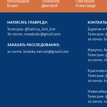
Виноградов
Толмачев
Григорьев
Борис
Дмитрий
Александр
НАПИСАТЬ ГЛАВРЕДУ:
КОНТАКТ
Телеграм:
@babr24_link_bot
Бурятия и 
Эл.почта:
newsbabr@gmail.com
Телеграм:
эл.почта:
b
ЗАКАЗАТЬ РАССЛЕДОВАНИЕ:
Иркутск: А
эл.почта:
bratska.net.net@gmail.com
Телеграм:
эл.почта:
i
Полуэктов
Красноярс
Михаил
Телеграм:
эл.почта:
k
Новосибир
Телеграм:
эл.почта:
n