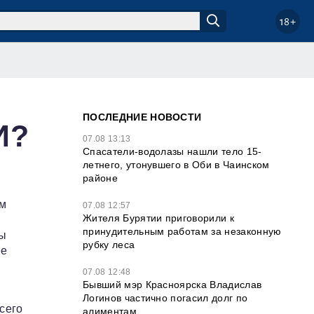
18+
ПОСЛЕДНИЕ НОВОСТИ
И?
07.08 13:13
Спасатели-водолазы нашли тело 15-
летнего, утонувшего в Оби в Чаинском
районе
ом
07.08 12:57
Жителя Бурятии приговорили к
принудительным работам за незаконную
мы
рубку леса
ее
07.08 12:48
Бывший мэр Красноярска Владислав
Логинов частично погасил долг по
сего
алиментам