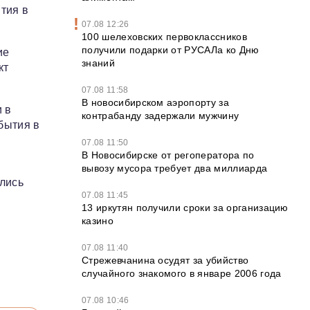
тия в
07.08 12:26
100 шелеховских первоклассников
получили подарки от РУСАЛа ко Дню
ие
знаний
кт
07.08 11:58
В новосибирском аэропорту за
 в
контрабанду задержали мужчину
бытия в
07.08 11:50
В Новосибирске от регоператора по
вывозу мусора требует два миллиарда
лись
07.08 11:45
13 иркутян получили сроки за организацию
казино
07.08 11:40
Стрежевчанина осудят за убийство
случайного знакомого в январе 2006 года
07.08 10:46