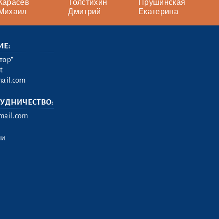
Карасев
Толстихин
Прушинская
Михаил
Дмитрий
Екатерина
ИЕ:
тор"
t
ail.com
РУДНИЧЕСТВО:
ail.com
ии