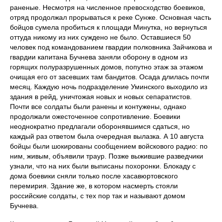
раненые. Несмотря на численное превосходство боевиков,
отряд продолжал прорываться к реке Сунже. Основная часть
бойцов сумела пробиться к площади Минутка, но вернуться
оттуда никому из них суждено не было. Оставшиеся 50
человек под командованием гвардии полковника Зайчикова и
гвардии капитана Бучнева заняли оборону в одном из
горящих полуразрушенных домов, попутно этаж за этажом
очищая его от засевших там бандитов. Осада длилась почти
месяц. Каждую ночь подразделение Уминского выходило из
здания в рейд, уничтожая новых и новых сепаратистов.
Почти все солдаты были ранены и контужены, однако
продолжали ожесточенное сопротивление. Боевики
неоднократно предлагали оборонявшимся сдаться, но
каждый раз ответом была очередная вылазка. А 10 августа
бойцы были шокированы сообщением войскового радио: по
ним, живым, объявили траур. Позже выжившие разведчики
узнали, что на них были выписаны похоронки. Блокаду с
дома боевики сняли только после хасавюртовского
перемирия. Здание же, в котором насмерть стояли
российские солдаты, с тех пор так и называют домом
Бучнева.