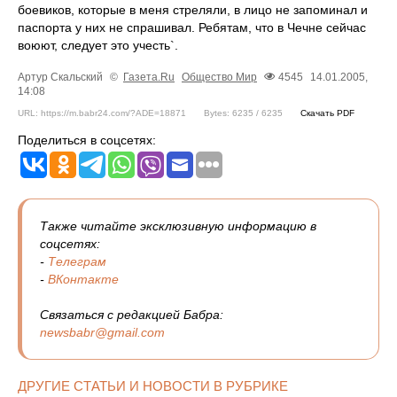
боевиков, которые в меня стреляли, в лицо не запоминал и
паспорта у них не спрашивал. Ребятам, что в Чечне сейчас
воюют, следует это учесть`.
Артур Скальский
©
Газета.Ru
Общество
Мир
4545
14.01.2005,
14:08
URL: https://m.babr24.com/?ADE=18871
Bytes: 6235 / 6235
Скачать PDF
Поделиться в соцсетях:
Также читайте эксклюзивную информацию в
соцсетях:
-
Телеграм
-
ВКонтакте
Связаться с редакцией Бабра:
newsbabr@gmail.com
ДРУГИЕ СТАТЬИ И НОВОСТИ В РУБРИКЕ