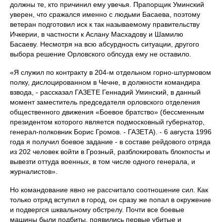
должны те, кто причинил ему увечья. Прапорщик Уминский
уверен, что сражался именно с людьми Басаева, поэтому
ветеран подготовил иск к так называемому правительству
Ичкерии, в частности к Аслану Масхадову и Шамилю
Басаеву. Несмотря на всю абсурдность ситуации, другого
выбора решение Орловского облсуда ему не оставило.
«Я служил по контракту в 204-м отдельном горно-штурмовом
полку, дислоцированном в Чечне, в должности командира
взвода, - рассказал ГАЗЕТЕ Геннадий Уминский, в данный
момент заместитель председателя орловского отделения
общественного движения «Боевое братство» (бессменным
президентом которого является подмосковный губернатор,
генерал-полковник Борис Громов. - ГАЗЕТА). - 6 августа 1996
года я получил боевое задание - в составе рейдового отряда
из 202 человек войти в Грозный, разблокировать блокпосты и
вывезти оттуда военных, в том числе одного генерала, и
журналистов».
Но командование явно не рассчитало соотношение сил. Как
только отряд вступил в город, он сразу же попал в окружение
и подвергся шквальному обстрелу. Почти все боевые
машины были подбиты, появились первые убитые и