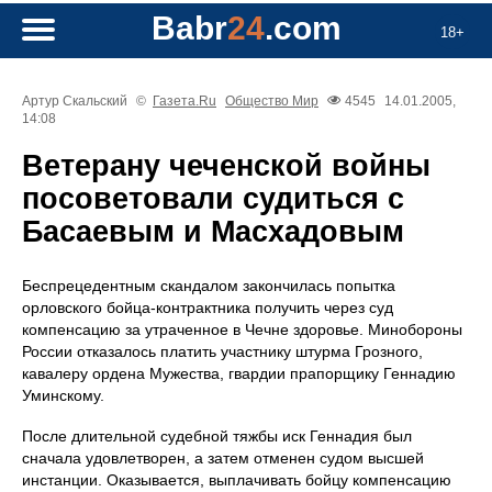
Babr
24
.com
18+
Артур Скальский
©
Газета.Ru
Общество
Мир
4545
14.01.2005,
14:08
Ветерану чеченской войны
посоветовали судиться с
Басаевым и Масхадовым
Беспрецедентным скандалом закончилась попытка
орловского бойца-контрактника получить через суд
компенсацию за утраченное в Чечне здоровье. Минобороны
России отказалось платить участнику штурма Грозного,
кавалеру ордена Мужества, гвардии прапорщику Геннадию
Уминскому.
После длительной судебной тяжбы иск Геннадия был
сначала удовлетворен, а затем отменен судом высшей
инстанции. Оказывается, выплачивать бойцу компенсацию