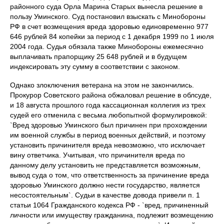
районного суда Орла Марина Старых вынесла решение в
пользу Уминского. Суд постановил взыскать с Минобороны
РФ в счет возмещения вреда здоровью единовременно 977
646 рублей 84 копейки за период с 1 декабря 1999 по 1 июля
2004 года. Судья обязала также Минобороны ежемесячно
выплачивать прапорщику 25 648 рублей и в будущем
индексировать эту сумму в соответствии с законом.
Однако злоключения ветерана на этом не закончились.
Прокурор Советского района обжаловал решение в облсуде,
и 18 августа прошлого года кассационная коллегия из трех
судей его отменила с весьма любопытной формулировкой:
`Вред здоровью Уминского был причинен при прохождении
им военной службы в период военных действий, и поэтому
установить причинителя вреда невозможно, что исключает
вину ответчика. Учитывая, что причинителя вреда по
данному делу установить не представляется возможным,
вывод суда о том, что ответственность за причинение вреда
здоровью Уминского должно нести государство, является
несостоятельным`. Судьи в качестве довода привели п. 1
статьи 1064 Гражданского кодекса РФ - `вред, причиненный
личности или имуществу гражданина, подлежит возмещению