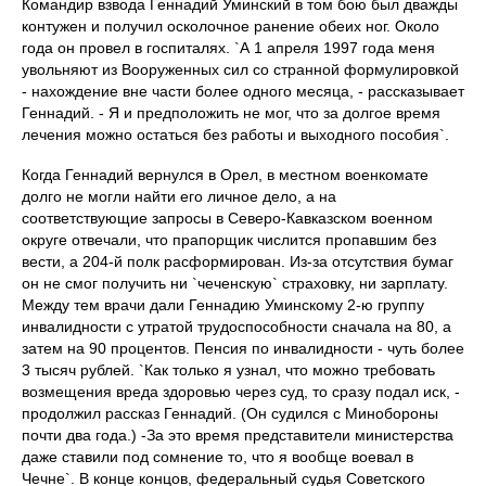
Командир взвода Геннадий Уминский в том бою был дважды
контужен и получил осколочное ранение обеих ног. Около
года он провел в госпиталях. `А 1 апреля 1997 года меня
увольняют из Вооруженных сил со странной формулировкой
- нахождение вне части более одного месяца, - рассказывает
Геннадий. - Я и предположить не мог, что за долгое время
лечения можно остаться без работы и выходного пособия`.
Когда Геннадий вернулся в Орел, в местном военкомате
долго не могли найти его личное дело, а на
соответствующие запросы в Северо-Кавказском военном
округе отвечали, что прапорщик числится пропавшим без
вести, а 204-й полк расформирован. Из-за отсутствия бумаг
он не смог получить ни `чеченскую` страховку, ни зарплату.
Между тем врачи дали Геннадию Уминскому 2-ю группу
инвалидности с утратой трудоспособности сначала на 80, а
затем на 90 процентов. Пенсия по инвалидности - чуть более
3 тысяч рублей. `Как только я узнал, что можно требовать
возмещения вреда здоровью через суд, то сразу подал иск, -
продолжил рассказ Геннадий. (Он судился с Минобороны
почти два года.) -За это время представители министерства
даже ставили под сомнение то, что я вообще воевал в
Чечне`. В конце концов, федеральный судья Советского