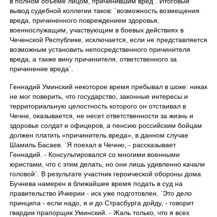
в полном объеме лицом, причинившим вред`. Итоговый
вывод судебной коллегии таков: `возможность возмещения
вреда, причиненного повреждением здоровья,
военнослужащим, участвующим в боевых действиях в
Чеченской Республике, исключается, если не представляется
возможным установить непосредственного причинителя
вреда, а также вину причинителя, ответственного за
причинение вреда`.
Геннадий Уминский некоторое время пребывал в шоке: никак
не мог поверить, что государство, законные интересы и
территориальную целостность которого он отстаивал в
Чечне, оказывается, не несет ответственности за жизнь и
здоровье солдат и офицеров, а пенсию российским бойцам
должен платить «причинитель вреда», в данном случае
Шамиль Басаев. `Я поехал в Чечню, - рассказывает
Геннадий. - Консультировался со многими военными
юристами, что с этим делать, но они лишь удивленно качали
головой`. В результате участник героической обороны дома
Бучнева намерен в ближайшее время подать в суд на
правительство Ичкерии - иск уже подготовлен. `Это дело
принципа - если надо, я и до Страсбурга дойду, - говорит
гвардии прапорщик Уминский. - Жаль только, что я всех