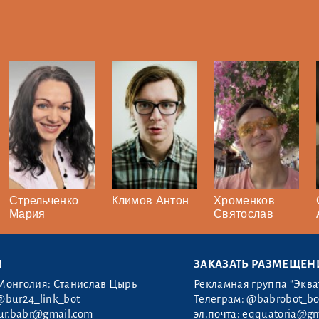
Стрельченко
Климов Антон
Хроменков
Мария
Святослав
Ы
ЗАКАЗАТЬ РАЗМЕЩЕН
Монголия: Станислав Цырь
Рекламная группа "Эква
@bur24_link_bot
Телеграм:
@babrobot_bo
ur.babr@gmail.com
эл.почта:
eqquatoria@gm