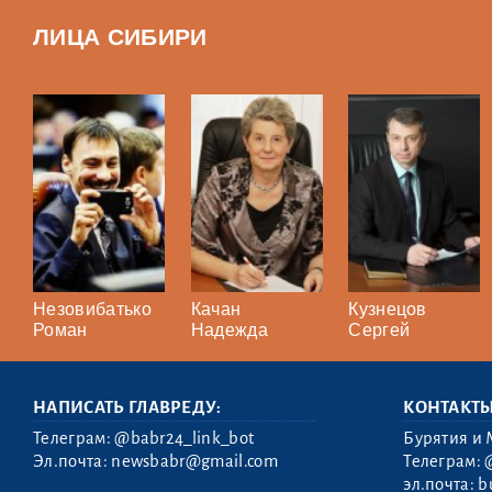
ЛИЦА СИБИРИ
Незовибатько
Качан
Кузнецов
Роман
Надежда
Сергей
НАПИСАТЬ ГЛАВРЕДУ:
КОНТАКТ
Телеграм:
@babr24_link_bot
Бурятия и 
Эл.почта:
newsbabr@gmail.com
Телеграм:
эл.почта:
b