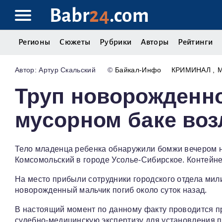
Babr
24
.com
Регионы
Сюжеты
Рубрики
Авторы
Рейтинги
Артур Скальский
©
Байкал-Инфо
КРИМИНАЛ
Труп новорожденно
мусорном баке во
Тело младенца ребенка обнаружили бомжи вечером на
Комсомольский в городе Усолье-Сибирское. Контейн
На место прибыли сотрудники городского отдела мил
новорожденный мальчик погиб около суток назад.
В настоящий момент по данному факту проводится пр
судебно-медицинскую экспертизу для установления п