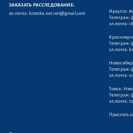
ЗАКАЗАТЬ РАССЛЕДОВАНИЕ:
Иркутск: А
эл.почта:
bratska.net.net@gmail.com
Телеграм:
эл.почта:
i
Семенов
Красноярс
Сергей
Телеграм:
эл.почта:
k
Новосибир
Телеграм:
эл.почта:
n
Томск: Ни
Телеграм:
эл.почта:
t
Прислать с