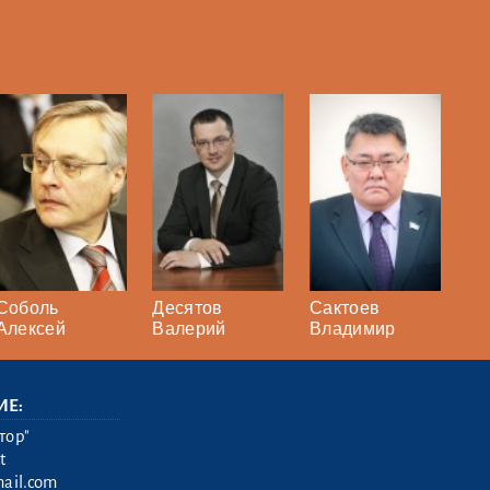
Соболь
Десятов
Сактоев
Алексей
Валерий
Владимир
ИЕ:
тор"
t
ail.com