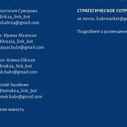
настасия Суворова
СТРАТЕГИЧЕСКОЕ СОТ
@irk24_link_bot
эл.почта:
babrmarket@gm
rkbabr24@gmail.com
Подробнее о размещен
к: Ирина Манская
@kras24_link_bot
rasyar.babr@gmail.com
ск: Алина Обская
@nsk24_link_bot
sk.babr@gmail.com
колай Ушайкин
@tomsk24_link_bot
omsk.babr@gmail.com
вою новость