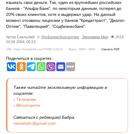
изымать свои деньги. Так, один из крупнейших российских
банков - "Альфа-Банк", по некоторым данным, потерял до
20% своих клиентов, хотя и выдержал удар. На данный
момент отозваны лицензии у банков "Кредиттраст", "Диалог-
Оптим", "Павелецкий", "Содбизнесбанк".
Артур Скальский
©
РосБизнесКонсалтинг
Экономика
Мир
3516
20.08.2004, 00:23
URL: https://m.babr24.com/?ADE=14210
Bytes: 2880 / 2880
Скачать PDF
Поделиться в соцсетях:
Также читайте эксклюзивную информацию в
соцсетях:
-
Телеграм
-
ВКонтакте
Связаться с редакцией Бабра:
newsbabr@gmail.com