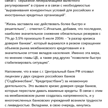
связи с "серьезной либерализацией валютного
регулирования" в стране и в связи с необходимостью
"выравнивания конкурентных условий для российских и
иностранных кредитных организаций".
"Жизнь заставила нас действовать более быстро и
решительно", - отметил С.Игнатьев, добавив, что последнее,
наиболее значительное снижение обязательных резервов с
7% до 3,5% произошло 8 июля 2004г. - "в разгар кризиса
доверия банкам", который выражался в резком сокращении
объемов рынка межбанковского кредитования и в
значительном оттоке вкладов населения. Именно эта мера,
по мнению главы ЦБ, а также ряд других "позволили быстро
стабилизировать ситуацию".
Напомним, что в мае с.г. Центральный банк РФ отозвал
лицензии у двух средних российских банков
("Содбизнесбанк", "Кредитрастбанк") за незаконную
деятельность. Это вызвало кризис доверия среди банков,
которые перестали давать взаимные кредиты. В связи с этим
на межбанковском рынке создалась напряженность, и у
многочисленных банковских учреждений возникли трудности
с ликвидностью. Вкладчики, в свою очередь, кинулись