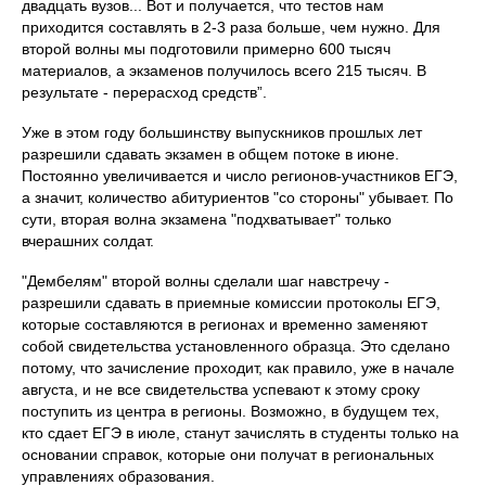
двадцать вузов... Вот и получается, что тестов нам
приходится составлять в 2-3 раза больше, чем нужно. Для
второй волны мы подготовили примерно 600 тысяч
материалов, а экзаменов получилось всего 215 тысяч. В
результате - перерасход средств”.
Уже в этом году большинству выпускников прошлых лет
разрешили сдавать экзамен в общем потоке в июне.
Постоянно увеличивается и число регионов-участников ЕГЭ,
а значит, количество абитуриентов "со стороны" убывает. По
сути, вторая волна экзамена "подхватывает" только
вчерашних солдат.
"Дембелям" второй волны сделали шаг навстречу -
разрешили сдавать в приемные комиссии протоколы ЕГЭ,
которые составляются в регионах и временно заменяют
собой свидетельства установленного образца. Это сделано
потому, что зачисление проходит, как правило, уже в начале
августа, и не все свидетельства успевают к этому сроку
поступить из центра в регионы. Возможно, в будущем тех,
кто сдает ЕГЭ в июле, станут зачислять в студенты только на
основании справок, которые они получат в региональных
управлениях образования.