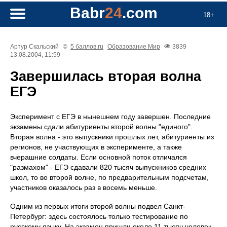
Babr
24
.com
18+
Артур Скальский
©
5 баллов.ru
Образование
Мир
3839
13.08.2004, 11:59
Завершилась вторая волна
ЕГЭ
Эксперимент с ЕГЭ в нынешнем году завершен. Последние
экзамены сдали абитуриенты второй волны "единого".
Вторая волна - это выпускники прошлых лет, абитуриенты из
регионов, не участвующих в эксперименте, а также
вчерашние солдаты. Если основной поток отличался
"размахом" - ЕГЭ сдавали 820 тысяч выпускников средних
школ, то во второй волне, по предварительным подсчетам,
участников оказалось раз в восемь меньше.
Одним из первых итоги второй волны подвел Санкт-
Петербург: здесь состоялось только тестирование по
русскому языку. На экзамен пришли около 11 тысяч человек