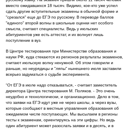
вместо ожидавшихся 18 тысяч. Видимо, кое-кто уже успел
сдать другие вступительные экзамены в обычной форме и
"срезался" еще до ЕГЭ по русскому. В переводе баллов
"единого" второй волны в школьные оценки нет особого
смысла, считают специалисты. Ведь у июльских
абитуриентов уже есть аттестат, и их волнует лишь
поступление в вуз.
В Центре тестирования при Министерстве образования и
науки РФ, куда стекаются из регионов результаты экзаменов,
считают июльскую волну ненужной. Об этом говорили и
раньше, но неурядицы и "ляпы" нынешнего июля заставили
всерьез задуматься о судьбе эксперимента.
“От ЕГЭ в июле надо отказываться, - считает заместитель
директора Центра тестирования М. Поляков. - Это очень
неудобно и технологически, и организационно. Дело в том,
что заявки на ЕГЭ идут уже не через школы, а через вузы,
которые сообщают в местные управления образования об
ожидаемом числе поступающих. Мы высылаем в регионы
тесты к экзаменам, ориентируясь на эти цифры. Но ведь
один абитуриент может разослать заявки и в десять, и в