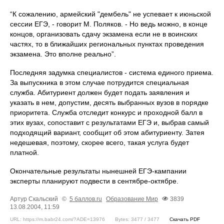
“К сожалению, армейский "дембель" не успевает к июньской
сессии ЕГЭ, - говорит М. Поляков. - Но ведь можно, в конце
концов, организовать сдачу экзамена если не в воинских
частях, то в ближайших региональных пунктах проведения
экзамена. Это вполне реально”.
Последняя задумка специалистов - система единого приема.
За выпускника в этом случае потрудится специальная
служба. Абитуриент должен будет подать заявления и
указать в нем, допустим, десять выбранных вузов в порядке
приоритета. Служба отследит конкурс и проходной балл в
этих вузах, сопоставит с результатами ЕГЭ и, выбрав самый
подходящий вариант, сообщит об этом абитуриенту. Затея
недешевая, поэтому, скорее всего, такая услуга будет
платной.
Окончательные результаты нынешней ЕГЭ-кампании
эксперты планируют подвести в сентябре-октябре.
Артур Скальский
©
5 баллов.ru
Образование
Мир
3839
13.08.2004, 11:59
URL: https://m.babr24.com/?ADE=13976
Bytes: 3477 / 3477
Скачать PDF