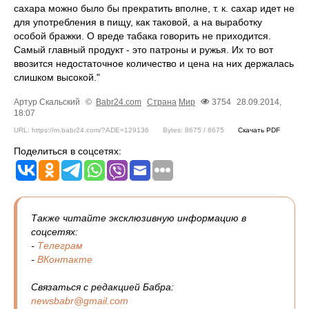
сахара можно было бы прекратить вполне, т. к. сахар идет не
для употребления в пищу, как таковой, а на выработку
особой бражки. О вреде табака говорить не приходится.
Самый главный продукт - это патроны и ружья. Их то вот
ввозится недостаточное количество и цена на них держалась
слишком высокой."
Артур Скальский
©
Babr24.com
Страна
Мир
3754
28.09.2014,
18:07
URL: https://m.babr24.com/?ADE=129136
Bytes: 8675 / 8675
Скачать PDF
Поделиться в соцсетях:
Также читайте эксклюзивную информацию в
соцсетях:
-
Телеграм
-
ВКонтакте
Связаться с редакцией Бабра:
newsbabr@gmail.com