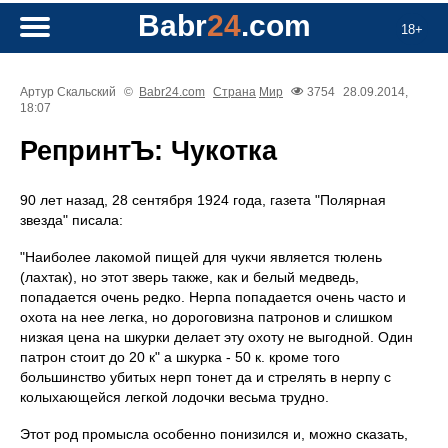
Babr
24
.com
18+
Артур Скальский
©
Babr24.com
Страна
Мир
3754
28.09.2014,
18:07
РепринтЪ: Чукотка
90 лет назад, 28 сентября 1924 года, газета "Полярная
звезда" писала:
"Наиболее лакомой пищей для чукчи является тюлень
(лахтак), но этот зверь также, как и белый медведь,
попадается очень редко. Нерпа попадается очень часто и
охота на нее легка, но дороговизна патронов и слишком
низкая цена на шкурки делает эту охоту не выгодной. Один
патрон стоит до 20 к" а шкурка - 50 к. кроме того
большинство убитых нерп тонет да и стрелять в нерпу с
колыхающейся легкой лодочки весьма трудно.
Этот род промысла особенно понизился и, можно сказать,