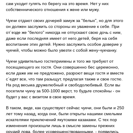
сам уходит гулять по берегу на это время. Нет у них
собственнического отношения к жене или мужу.
Чукчи отдают своих дочерей замуж за "белых", но для этого
он должен заслужить со стороны их уважение к себе. При
от`езде же "белого" никогда не отпускают свою дочь с ним,
даже если последняя имеет от него детей, беря на себя
воспитание этих детей. Нужно заслужить особое доверие у
чукчей, чтобы можно было увезти с собой жену-чукчанку.
Чукчи удивительно гостеприимны и того же требуют от
посещающего их гостя. Они совершенно бес церемонно,
если даже им не предложено, разроют вещи гостя и вместе
с`едят все, что там разыщут, предлагая также и свое гостю.
На род весьма дружелюбный и свободолюбивый. Если вы
посетили чукчу за 500-1000 верст, то будьте спокойны - он
будет у вас с визитом в свое время.
В таком, виде, как существуют сейчас чукчи, они были и 250
лет тому назад, когда они, были открыты нашими смелыми
искателями приключений якутскими казаками. С тех пор
изменения произошли лишь в смысле замены прежних
орудий лова, более усовершенствованными, - появились