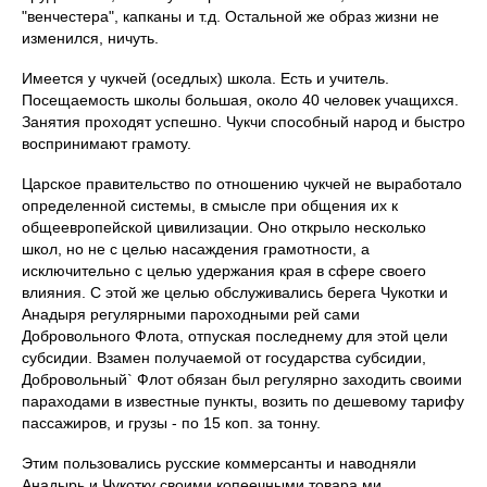
"венчестера", капканы и т.д. Остальной же образ жизни не
изменился, ничуть.
Имеется у чукчей (оседлых) школа. Есть и учитель.
Посещаемость школы большая, около 40 человек учащихся.
Занятия проходят успешно. Чукчи способный народ и быстро
воспринимают грамоту.
Царское правительство по отношению чукчей не выработало
определенной системы, в смысле при общения их к
общеевропейской цивилизации. Оно открыло несколько
школ, но не с целью насаждения грамотности, а
исключительно с целью удержания края в сфере своего
влияния. С этой же целью обслуживались берега Чукотки и
Анадыря регулярными пароходными рей сами
Добровольного Флота, отпуская последнему для этой цели
субсидии. Взамен получаемой от государства субсидии,
Добровольный` Флот обязан был регулярно заходить своими
параходами в известные пункты, возить по дешевому тарифу
пассажиров, и грузы - по 15 коп. за тонну.
Этим пользовались русские коммерсанты и наводняли
Анадырь и Чукотку своими копеечными товара ми,