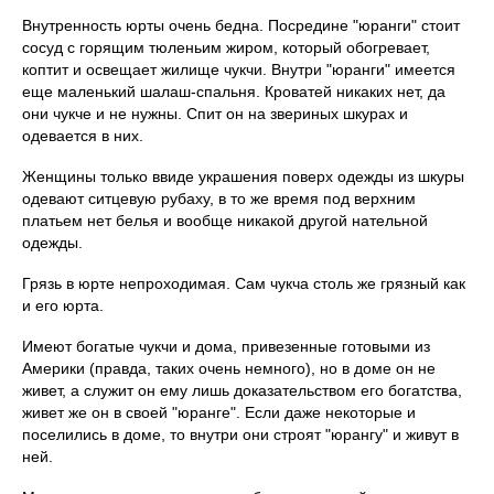
Внутренность юрты очень бедна. Посредине "юранги" стоит
сосуд с горящим тюленьим жиром, который обогревает,
коптит и освещает жилище чукчи. Внутри "юранги" имеется
еще маленький шалаш-спальня. Кроватей никаких нет, да
они чукче и не нужны. Спит он на звериных шкурах и
одевается в них.
Женщины только ввиде украшения поверх одежды из шкуры
одевают ситцевую рубаху, в то же время под верхним
платьем нет белья и вообще никакой другой нательной
одежды.
Грязь в юрте непроходимая. Сам чукча столь же грязный как
и его юрта.
Имеют богатые чукчи и дома, привезенные готовыми из
Америки (правда, таких очень немного), но в доме он не
живет, а служит он ему лишь доказательством его богатства,
живет же он в своей "юранге". Если даже некоторые и
поселились в доме, то внутри они строят "юрангу" и живут в
ней.