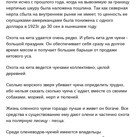
почти исчез с прошлого года, когда на вывозимую за границу
нерпичью шкуру была наложена пошлина. Так как северная
нерпа сбыта на внутреннем рынке не имеет, то ценность ее
скупщиками-американцами была понижена с одного
доллара в 1923г. до 30 сен в нынешнем году.
Охота на кита удается очень редко. И убить кита для чукчи -
большой праздник. Он обеспечивает себя сразу на долгое
время мясом и получает большие барыши от продажи
китового уса.
Охота на кита ведется чукчами коллективно, целой
деревней.
Сколько морского зверя убивает чукча определить трудно,
ибо нельзя сказать сколько чукча с`едает, вместе со своими
собаками, моржей, нерп и тюленей.
Жизнь оленного чукчи гораздо лучше и живет он богаче. Все
средства к существованию ему дают олени и частично охота
на полярную лисицу - песца.
Среди оленеводов-чукчей имеются владельцы