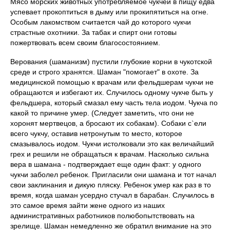
Мясо морских животных употребляемое чукчей в пищу едва
успевает прокоптиться в дыму или прокипятиться на огне.
Особым лакомством считается чай до которого чукчи
страстные охотники. За табак и спирт они готовы
пожертвовать всем своим благосостоянием.
Верования (шаманизм) пустили глубокие корни в чукотской
среде и строго хранятся. Шаман "помогает" в охоте. За
медицинской помощью к врачам или фельдшерам чукчи не
обращаются и избегают их. Случилось одному чукче быть у
фельдшера, который смазал ему часть тела иодом. Чукча по
какой то причине умер. (Следует заметить, что они не
хоронят мертвецов, а бросают их собакам). Собаки с`ели
всего чукчу, оставив нетронутым то место, которое
смазывалось иодом. Чукчи истолковали это как величайший
грех и решили не обращаться к врачам. Насколько сильна
вера в шамана - подтверждает еще один факт: у одного
чукчи заболел ребенок. Пригласили они шамана и тот начал
свои заклинания и дикую пляску. Ребенок умер как раз в то
время, когда шаман усердно стучал в барабан. Случилось в
это самое время зайти жене одного из наших
административных работников полюбопытствовать на
зрелище. Шаман немедленно же обратил внимание на это