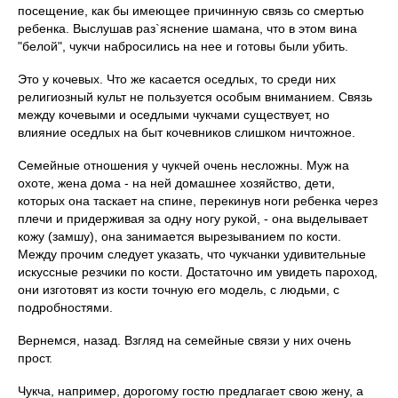
посещение, как бы имеющее причинную связь со смертью
ребенка. Выслушав раз`яснение шамана, что в этом вина
"белой", чукчи набросились на нее и готовы были убить.
Это у кочевых. Что же касается оседлых, то среди них
религиозный культ не пользуется особым вниманием. Связь
между кочевыми и оседлыми чукчами существует, но
влияние оседлых на быт кочевников слишком ничтожное.
Семейные отношения у чукчей очень несложны. Муж на
охоте, жена дома - на ней домашнее хозяйство, дети,
которых она таскает на спине, перекинув ноги ребенка через
плечи и придерживая за одну ногу рукой, - она выделывает
кожу (замшу), она занимается вырезыванием по кости.
Между прочим следует указать, что чукчанки удивительные
искуссные резчики по кости. Достаточно им увидеть пароход,
они изготовят из кости точную его модель, с людьми, с
подробностями.
Вернемся, назад. Взгляд на семейные связи у них очень
прост.
Чукча, например, дорогому гостю предлагает свою жену, а