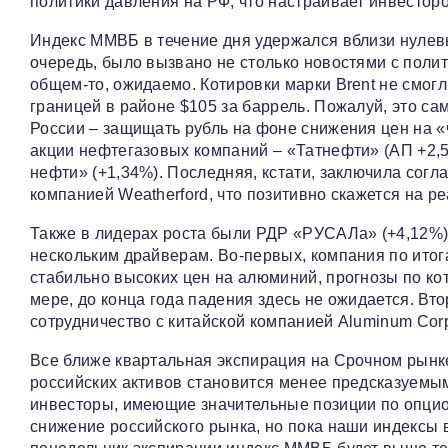
политики давления на РФ, что настраивает инвесторо
Индекс ММВБ в течение дня удержался вблизи нулевых
очередь, было вызвано не столько новостями с полит
общем-то, ожидаемо. Котировки марки Brent не смог
границей в районе $105 за баррель. Пожалуй, это с
России – защищать рубль на фоне снижения цен на «
акции нефтегазовых компаний – «Татнефти» (АП +2,5
нефти» (+1,34%). Последняя, кстати, заключила сог
компанией Weatherford, что позитивно скажется на 
Также в лидерах роста были РДР «РУСАЛа» (+4,12%),
нескольким драйверам. Во-первых, компания по итог
стабильно высоких цен на алюминий, прогнозы по кот
мере, до конца года падения здесь не ожидается. В
сотрудничество с китайской компанией Aluminum Corp
Все ближе квартальная экспирация на Срочном рынк
российских активов становится менее предсказуемым
инвесторы, имеющие значительные позиции по опцио
снижение российского рынка, но пока наши индексы 