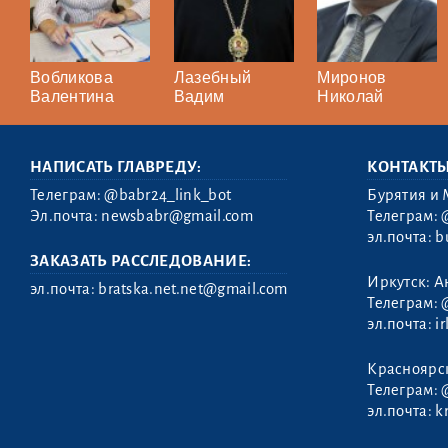
Вобликова
Лазебный
Миронов
Валентина
Вадим
Николай
НАПИСАТЬ ГЛАВРЕДУ:
КОНТАКТ
Телеграм:
@babr24_link_bot
Бурятия и 
Эл.почта:
newsbabr@gmail.com
Телеграм:
эл.почта:
b
ЗАКАЗАТЬ РАССЛЕДОВАНИЕ:
Иркутск: А
эл.почта:
bratska.net.net@gmail.com
Телеграм:
эл.почта:
i
Корытный
Красноярс
Леонид
Телеграм:
эл.почта:
k