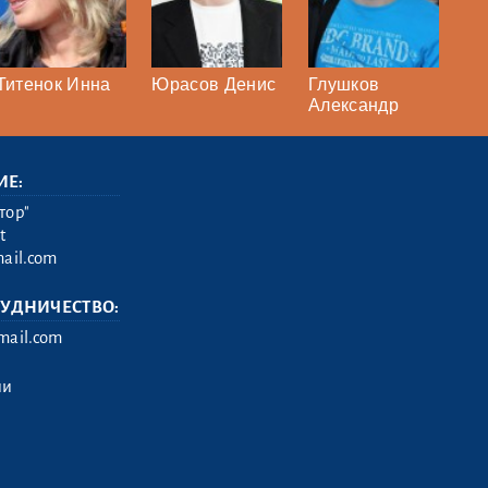
Титенок Инна
Юрасов Денис
Глушков
Александр
ИЕ:
тор"
t
ail.com
РУДНИЧЕСТВО:
ail.com
ии