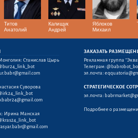
Титов
Калищук
Яблоков
Анатолий
Андрей
Михаил
Ы
ЗАКАЗАТЬ РАЗМЕЩЕН
Монголия: Станислав Цырь
Рекламная группа "Эква
@bur24_link_bot
Телеграм:
@babrobot_bo
ur.babr@gmail.com
эл.почта:
eqquatoria@gm
настасия Суворова
СТРАТЕГИЧЕСКОЕ СОТ
@irk24_link_bot
эл.почта:
babrmarket@gm
rkbabr24@gmail.com
Подробнее о размещен
к: Ирина Манская
@kras24_link_bot
rasyar.babr@gmail.com