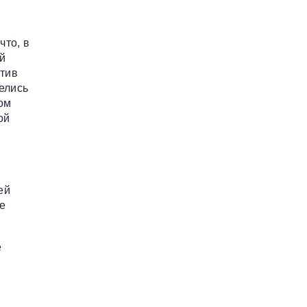
что, в
й
отив
елись
ом
ой
ей
е
е