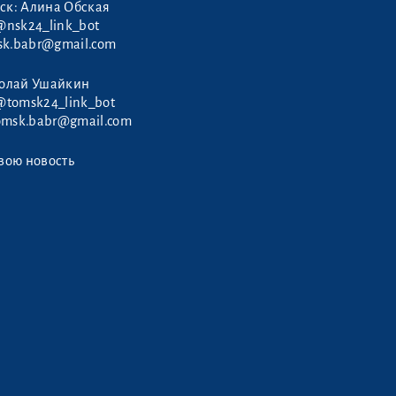
ск: Алина Обская
@nsk24_link_bot
sk.babr@gmail.com
колай Ушайкин
@tomsk24_link_bot
omsk.babr@gmail.com
вою новость