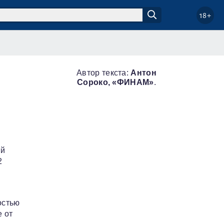
18+
Автор текста:
Антон
Сороко, «ФИНАМ»
.
ый
2
остью
е от