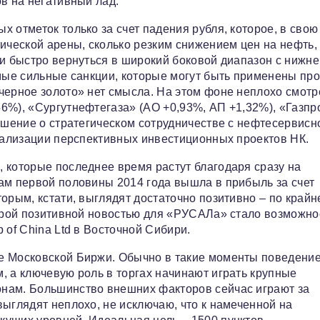
в на негативный лад.
 отметок только за счет падения рубля, которое, в свою
ической арены, сколько резким снижением цен на нефть, 
ли быстро вернуться в широкий боковой диапазон с нижне
амые сильные санкции, которые могут быть применены пр
черное золото» нет смысла. На этом фоне неплохо смотр
6%), «Сургутнефтегаза» (АО +0,93%, АП +1,32%), «Газпр
лашение о стратегическом сотрудничестве с нефтесервисн
реализации перспективных инвестиционных проектов НК.
 которые последнее время растут благодаря сразу на
ам первой половины 2014 года вышла в прибыль за счет
орым, кстати, выглядят достаточно позитивно – по крайн
торой позитивной новостью для «РУСАЛа» стало возможно
 of China Ltd в Восточной Сибири.
е Московской Биржи. Обычно в такие моменты поведени
, а ключевую роль в торгах начинают играть крупные
нам. Большинство внешних факторов сейчас играют за
выглядят неплохо, не исключаю, что к намеченной на