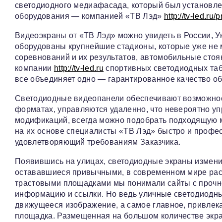
светодиодного медиафасада, который был установл
оборудования — компанией «ТВ Лэд»
http://tv-led.ru/
Видеоэкраны от «ТВ Лэд» можно увидеть в России, У
оборудованы крупнейшие стадионы, которые уже не м
соревнований и их результатов, автомобильные стоя
компании
http://tv-led.ru
спортивных светодиодных табл
все объединяет одно — гарантированное качество о
Светодиодные видеопанели обеспечивают возможнос
форматах, управляются удаленно, что невероятно уп
модификаций, всегда можно подобрать подходящую м
на их основе специалисты «ТВ Лэд» быстро и профе
удовлетворяющий требованиям Заказчика.
Появившись на улицах, светодиодные экраны измени
остававшиеся привычными, в современном мире рас
трастовыми площадками мы понимали сайты с прочн
информацию и ссылки. Но ведь уличные светодиодные
движущееся изображение, а самое главное, привле
площадка. Размещенная на большом количестве экра