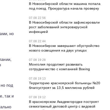
В Новосибирской области машина попала
под поезд. Прокуратура начала проверку
07.08 22:56
В Новосибирской области зафиксировали
рост заболеваний энтеровирусной
инфекцией
ами, но
07.08 22:44
В Новосибирске завершают обустройство
нового освещения на двух улицах
пании,
07.08 19:28
Монголия продолжит развивать
о
сотрудничество с компанией Boeing
07.08 19:13
Территорию красноярской больницы №20
вно под
благоустроят за 13,5 миллиона рублей
, так и
07.08 19:12
В красноярском Академгородке построят
семиэтажный деловой центр с видовой
тально