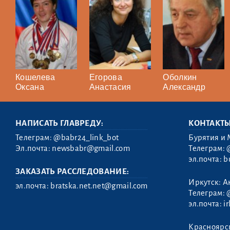
Кошелева
Егорова
Оболкин
Оксана
Анастасия
Александр
НАПИСАТЬ ГЛАВРЕДУ:
КОНТАКТ
Телеграм:
@babr24_link_bot
Бурятия и 
Эл.почта:
newsbabr@gmail.com
Телеграм:
эл.почта:
b
ЗАКАЗАТЬ РАССЛЕДОВАНИЕ:
Иркутск: А
эл.почта:
bratska.net.net@gmail.com
Телеграм:
эл.почта:
i
Полосков
Красноярс
Никита