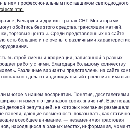
ен в нем профессиональным поставщиком светодиодного
projects.html
краине, Беларуси и других странах СНГ. Мониторами
огут обойтись без этого средства трансляции матчей,
нки, торговые центры. Среди представленных на сайте
о есть большие и не очень, с различными характеристик
борудования.
ть быстрой смены информации, записанной в разных
рощает работу с ними. Благодаря большому количеству
одель. Различные варианты представлены на сайте ком
ссионально сделают индивидуальный проект максимальн
ли многое в нашем восприятии. Понятия, десятилетиями
ширяют и изменяют диапазон своих значений. Еще неда
ой деловой репутацией, на которых компании размещали
 панели, дающие возможность показывать, как статичное
кающие всеобщее внимание, — незаменимая трастовая
нов, находящихся в разных местах, информация, момен