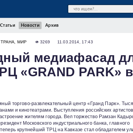
Статьи
Новости
Архив
СТРАНА
МИР
3269
11.03.2014, 17:43
дный медиафасад д
РЦ «GRAND PARK» в 
омный торгово-развлекательный центр «Гранд Парк». Тыс
анами и кинотеатрами. Выступления российских артистов
астроение жителям города. Вел торжество Рамзан Кадыр
президент Московского индустриального банка, главного
т теперь крупнейший ТРЦ на Кавказе стал обладателем ул