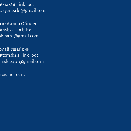
@kras24_link_bot
rasyar.babr@gmail.com
ск: Алина Обская
@nsk24_link_bot
sk.babr@gmail.com
колай Ушайкин
@tomsk24_link_bot
omsk.babr@gmail.com
вою новость