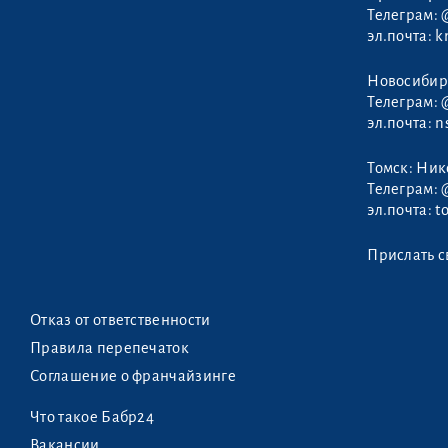
Телеграм:
эл.почта:
k
Новосибир
Телеграм:
эл.почта:
n
Томск: Ни
Телеграм:
эл.почта:
t
Прислать с
Отказ от ответственности
Правила перепечаток
Соглашение о франчайзинге
Что такое Бабр24
Вакансии