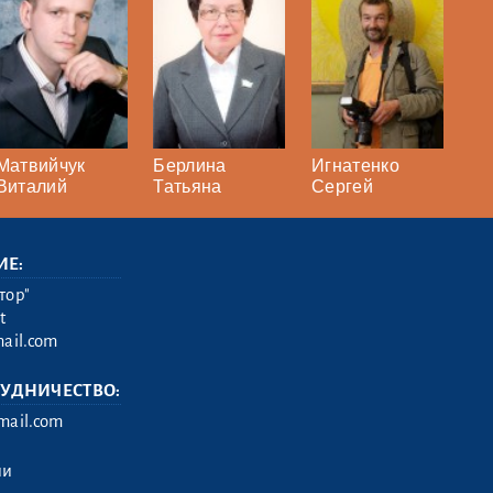
Матвийчук
Берлина
Игнатенко
Виталий
Татьяна
Сергей
ИЕ:
тор"
t
ail.com
РУДНИЧЕСТВО:
ail.com
ии