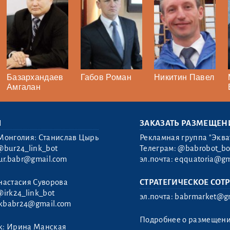
Базархандаев
Габов Роман
Никитин Павел
Амгалан
Ы
ЗАКАЗАТЬ РАЗМЕЩЕН
Монголия: Станислав Цырь
Рекламная группа "Эква
@bur24_link_bot
Телеграм:
@babrobot_bo
ur.babr@gmail.com
эл.почта:
eqquatoria@gm
настасия Суворова
СТРАТЕГИЧЕСКОЕ СОТ
@irk24_link_bot
эл.почта:
babrmarket@gm
rkbabr24@gmail.com
Подробнее о размещен
к: Ирина Манская