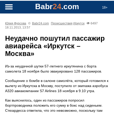
Babr
24
.com
18+
Юлия Фурсова
©
Babr24.com
Происшествия
Иркутск
6497
18.11.2013, 13:57
Неудачно пошутил пассажир
авиарейса «Иркутск –
Москва»
Из-за неудачной шутки 57-летнего иркутянина с борта
самолета 18 ноября было эвакуировано 128 пассажиров.
Сообщение о бомбе в салоне самолёта, который готовился к
вылету из Иркутска в Москву, поступило от экипажа аэробуса
А320 авиакомпании S7 Airlines 18 ноября в 9.10 утра.
Как выяснилось, один из пассажиров попросил
бортпроводника положить его сумку в бокс над сиденьем.
Стюардесса ответила, что это невозможно, поскольку там