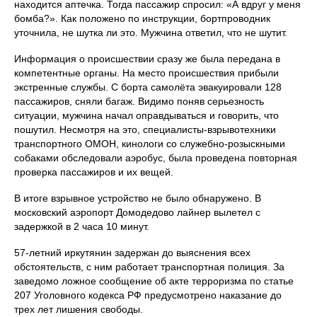
находится аптечка. Тогда пассажир спросил: «А вдруг у меня
бомба?». Как положено по инструкции, бортпроводник
уточнила, не шутка ли это. Мужчина ответил, что не шутит.
Информация о происшествии сразу же была передана в
компетентные органы. На место происшествия прибыли
экстренные службы. С борта самолёта эвакуировали 128
пассажиров, сняли багаж. Видимо поняв серьезность
ситуации, мужчина начал оправдываться и говорить, что
пошутил. Несмотря на это, специалисты-взрывотехники
транспортного ОМОН, кинологи со служебно-розыскными
собаками обследовали аэробус, была проведена повторная
проверка пассажиров и их вещей.
В итоге взрывное устройство не было обнаружено. В
московский аэропорт Домодедово лайнер вылетел с
задержкой в 2 часа 10 минут.
57-летний иркутянин задержан до выяснения всех
обстоятельств, с ним работает транспортная полиция. За
заведомо ложное сообщение об акте терроризма по статье
207 Уголовного кодекса РФ предусмотрено наказание до
трех лет лишения свободы.