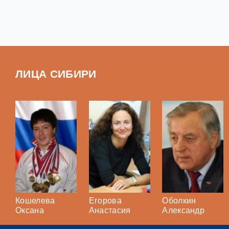
ЛИЦА СИБИРИ
Кошелева
Егорова
Оболкин
Оксана
Анастасия
Александр