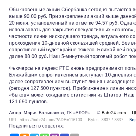
Обыкновенные акции Сбербанка сегодня пытаются в
выше 90,00 руб. При закреплении акций выше данной
20 июня, установленный на отметке 94,57 руб. Однак
использовать для закрытия спекулятивных «лонгов»,
частности линии нисходящего тренда, актуального со
прохождения 10-дневной скользящей средней. Без 
сопротивлений будет крайне тяжело. Ближайшей подд
далее 88,00 руб. Наш 5-минутный торговый робот пок
Фьючерсы на индекс РТС вновь предпринимают попыт
Ближайшим сопротивлением выступает 10-дневная ск
далее сопротивлением выступит линия нисходящего 
(сегодня 127 500 пунктов). Приближение к линии нис
«быков» может ожидание статистики из Штатов. Наш 
121 690 пунктов.
Мария Большакова, ГК «АЛОР»
©
Babr24.com
Ц
URL: https://babr24.com/?ADE=116100
Bytes: 3837 / 3837
Вер
Поделиться в соцсетях: