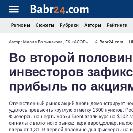
Babr
24
.com
Регионы
Сюжеты
Рубрики
Авторы
Рейтинги
Мария Большакова, ГК «АЛОР»
©
Babr24.com
Ц
Во второй половин
инвесторов зафик
прибыль по акция
Отечественный рынок акций вновь демонстрирует не
удалось превысить круглую отметку 1300 пунктов. Р
Фьючерсы на нефть марки Brent взяли курс на $102 з
сигналы с валютного рынка: пара евро/доллар, на ф
вверх от 1,31. В первой половине дня фьючерсы на и