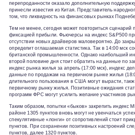
перепроданности оказало дополнительную поддержку 
принесли известия из Китая. Представитель народног
том, что ликвидность на финансовых рынках Поднебе
Тем не менее, сегодня может повториться сценарий 
фиксацией прибыли. Фьючерсы на индекс S&P500 при
отсутствии новых драйверов маловероятно. До закр
определит оглашаемая статистика. Так в 14:00 мск 
британской промышленности. Однако наибольший инте
второй половине дня стоит обратить на данные по за
индекс рынка жилья за апрель (17:00 мск), индекс де
данные по продажам на первичном рынке жилья (18:0
длительного пользования в США могут вырасти, так
первичному рынку жилья. Позитивные ожидания стат
программ ФРС могут усилить желание участников ры
Таким образом, попытки «быков» закрепить индекс 
районе 1305 пунктов вновь могут не увенчаться успе
спекулятивные «лонги» от сопротивлений стоит при
пунктов. При сохранении позитивных настроений сл
пунктов, далее 1320 пунктов.