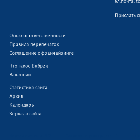
эл.почта:
t
Прислать с
Отказ от ответственности
Правила перепечаток
Соглашение о франчайзинге
Что такое Бабр24
Вакансии
Статистика сайта
Архив
Календарь
Зеркала сайта
Версия системы:
3.2
Загрузка страницы, сек: 1
Ген