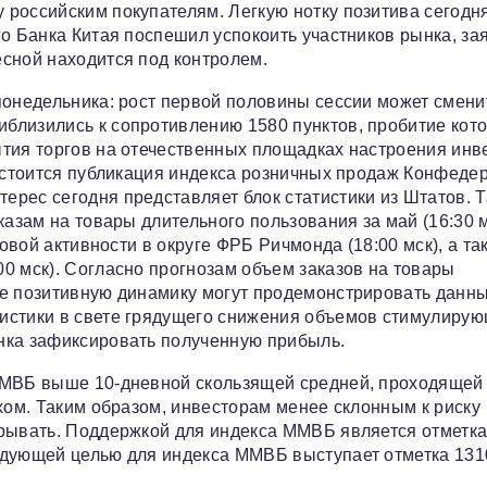
российским покупателям. Легкую нотку позитива сегодн
о Банка Китая поспешил успокоить участников рынка, за
сной находится под контролем.
понедельника: рост первой половины сессии может смени
близились к сопротивлению 1580 пунктов, пробитие кото
ытия торгов на отечественных площадках настроения инв
состоится публикация индекса розничных продаж Конфеде
рес сегодня представляет блок статистики из Штатов. Т
казам на товары длительного пользования за май (16:30 м
ловой активности в округе ФРБ Ричмонда (18:00 мск), а та
0 мск). Согласно прогнозам объем заказов на товары
же позитивную динамику могут продемонстрировать данн
истики в свете грядущего снижения объемов стимулиру
нка зафиксировать полученную прибыль.
ММВБ выше 10-дневной скользящей средней, проходящей
хом. Таким образом, инвесторам менее склонным к риску
крывать. Поддержкой для индекса ММВБ является отметка
едующей целью для индекса ММВБ выступает отметка 131