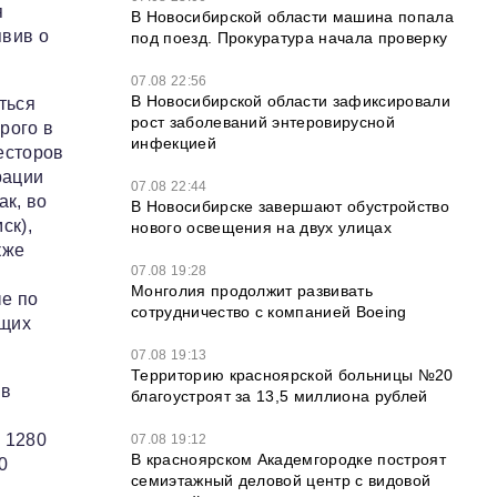
я
В Новосибирской области машина попала
явив о
под поезд. Прокуратура начала проверку
07.08 22:56
В Новосибирской области зафиксировали
ться
рост заболеваний энтеровирусной
рого в
инфекцией
есторов
рации
07.08 22:44
ак, во
В Новосибирске завершают обустройство
ск),
нового освещения на двух улицах
кже
07.08 19:28
Монголия продолжит развивать
ые по
сотрудничество с компанией Boeing
ющих
07.08 19:13
Территорию красноярской больницы №20
 в
благоустроят за 13,5 миллиона рублей
 1280
07.08 19:12
В красноярском Академгородке построят
0
семиэтажный деловой центр с видовой