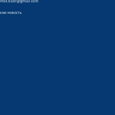
omsk.babr@gmail.com
вою новость
ератор sitemap