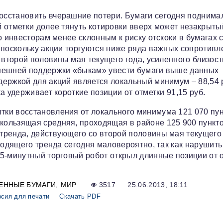
осстановить вчерашние потери. Бумаги сегодня поднима
 отметки долее тянуть котировки вверх может незакрытый
о инвесторам менее склонным к риску отскоки в бумагах 
 поскольку акции торгуются ниже ряда важных сопротивл
 второй половины мая текущего года, усиленного близос
внешней поддержки «быкам» увести бумаги выше данных
ержкой для акций является локальный минимум – 88,54 р
а удерживает короткие позиции от отметки 91,15 руб.
ки восстановления от локального минимума 121 070 пун
ользящая средняя, проходящая в районе 125 900 пункто
тренда, действующего со второй половины мая текущего
ходящего тренда сегодня маловероятно, так как нарушит
5-минутный торговый робот открыл длинные позиции от 
ЕННЫЕ БУМАГИ
МИР
3517
25.06.2013, 18:11
сия для печати
Скачать PDF