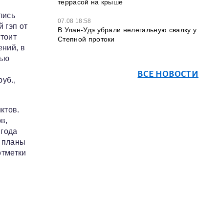
террасой на крыше
лись
07.08 18:58
 гэп от
В Улан-Удэ убрали нелегальную свалку у
стоит
Степной протоки
ений, в
тью
ВСЕ НОВОСТИ
уб.,
ктов.
в,
 года
ь планы
отметки