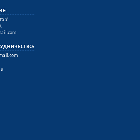
ИЕ:
тор"
t
ail.com
РУДНИЧЕСТВО:
ail.com
ии