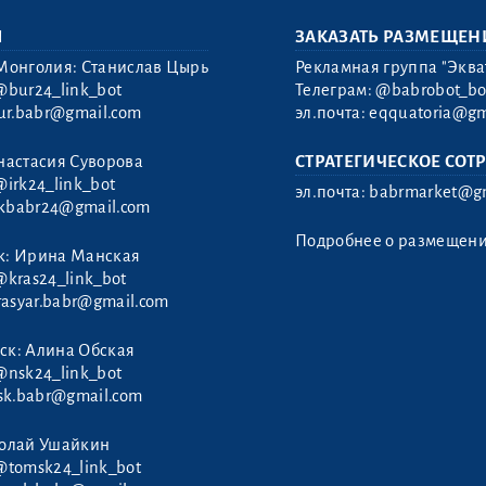
Ы
ЗАКАЗАТЬ РАЗМЕЩЕН
Монголия: Станислав Цырь
Рекламная группа "Эква
@bur24_link_bot
Телеграм:
@babrobot_bo
ur.babr@gmail.com
эл.почта:
eqquatoria@gm
настасия Суворова
СТРАТЕГИЧЕСКОЕ СОТ
@irk24_link_bot
эл.почта:
babrmarket@gm
rkbabr24@gmail.com
Подробнее о размещен
к: Ирина Манская
@kras24_link_bot
rasyar.babr@gmail.com
ск: Алина Обская
@nsk24_link_bot
sk.babr@gmail.com
колай Ушайкин
@tomsk24_link_bot