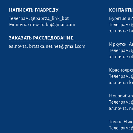
НАПИСАТЬ ГЛАВРЕДУ:
КОНТАКТ
Телеграм:
@babr24_link_bot
Бурятия и 
Эл.почта:
newsbabr@gmail.com
Телеграм:
эл.почта:
b
ЗАКАЗАТЬ РАССЛЕДОВАНИЕ:
Иркутск: А
эл.почта:
bratska.net.net@gmail.com
Телеграм:
эл.почта:
i
Полосков
Красноярс
Никита
Телеграм:
эл.почта:
k
Новосибир
Телеграм:
эл.почта:
n
Томск: Ни
Телеграм: