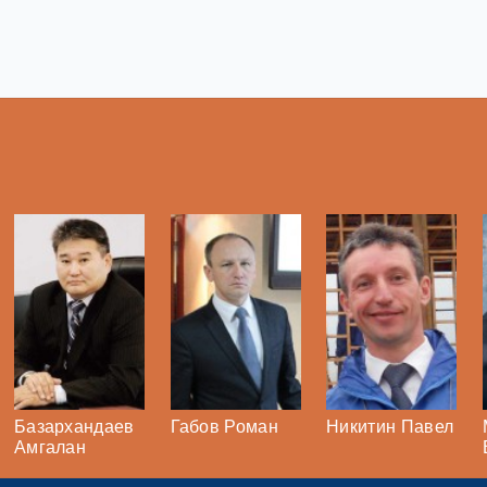
Базархандаев
Габов Роман
Никитин Павел
Амгалан