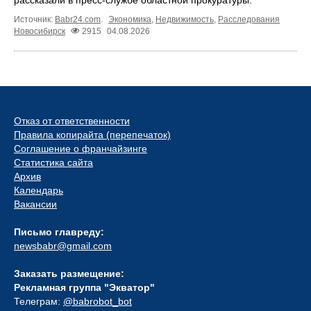
рассказали в пресс-службе областной прокуратуры.
Источник:
Babr24.com
.
Экономика
,
Недвижимость
,
Расследования
Новосибирск
2915
04.08.2026
Отказ от ответственности
Правила копирайта (перепечаток)
Соглашение о франчайзинге
Статистика сайта
Архив
Календарь
Вакансии
Письмо главреду:
newsbabr@gmail.com
Заказать размещение:
Рекламная группа "Экватор"
Телеграм:
@babrobot_bot