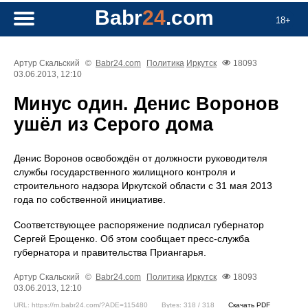
Babr
24
.com
18+
Артур Скальский
©
Babr24.com
Политика
Иркутск
18093
03.06.2013, 12:10
Минус один. Денис Воронов
ушёл из Серого дома
Денис Воронов освобождён от должности руководителя
службы государственного жилищного контроля и
строительного надзора Иркутской области с 31 мая 2013
года по собственной инициативе.
Соответствующее распоряжение подписал губернатор
Сергей Ерощенко. Об этом сообщает пресс-служба
губернатора и правительства Приангарья.
Артур Скальский
©
Babr24.com
Политика
Иркутск
18093
03.06.2013, 12:10
URL: https://m.babr24.com/?ADE=115480
Bytes: 318 / 318
Скачать PDF