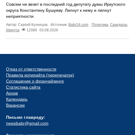
Совсем не везет в последний год депутату думы Иркутского
округа Константину Бушуеву. Липнут к нему и липнут
неприятности.
Автор: Сергей Кузнецов.
Источник:
Babr24.com
.
Политика
,
Скандалы
Иркутск
12080
03.08.2026
Отказ от ответственности
Правила копирайта (перепечаток)
Соглашение о франчайзинге
Статистика сайта
Архив
Календарь
Вакансии
Письмо главреду:
newsbabr@gmail.com