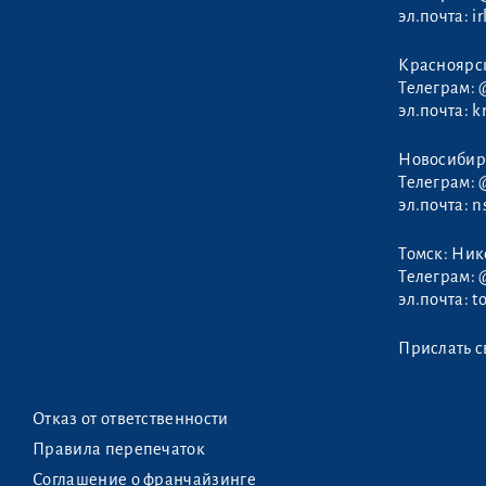
эл.почта:
i
Красноярс
Мари Алексей
Телеграм:
эл.почта:
k
Новосибир
Телеграм:
эл.почта:
n
Томск: Ни
Телеграм:
эл.почта:
t
Прислать с
Отказ от ответственности
Правила перепечаток
Соглашение о франчайзинге