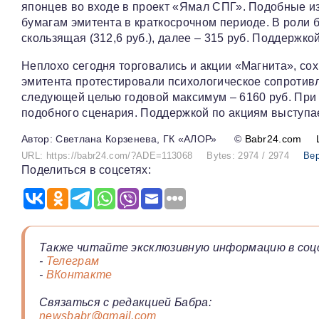
японцев во входе в проект «Ямал СПГ». Подобные и
бумагам эмитента в краткосрочном периоде. В роли
скользящая (312,6 руб.), далее – 315 руб. Поддержко
Неплохо сегодня торговались и акции «Магнита», с
эмитента протестировали психологическое сопротивл
следующей целью годовой максимум – 6160 руб. При
подобного сценария. Поддержкой по акциям выступае
Светлана Корзенева, ГК «АЛОР»
©
Babr24.com
URL: https://babr24.com/?ADE=113068
Bytes: 2974 / 2974
Вер
Поделиться в соцсетях:
Также читайте эксклюзивную информацию в соц
-
Телеграм
-
ВКонтакте
Связаться с редакцией Бабра:
newsbabr@gmail.com