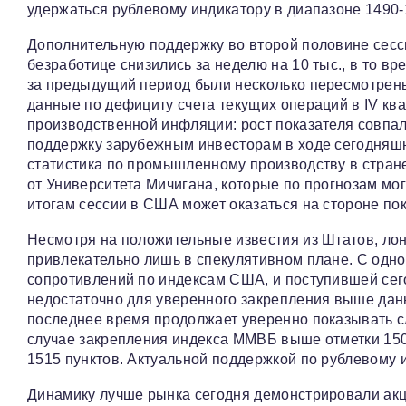
удержаться рублевому индикатору в диапазоне 1490-
Дополнительную поддержку во второй половине сесси
безработице снизились за неделю на 10 тыс., в то в
за предыдущий период были несколько пересмотрены 
данные по дефициту счета текущих операций в IV кв
производственной инфляции: рост показателя совпал
поддержку зарубежным инвесторам в ходе сегодняшн
статистика по промышленному производству в стране
от Университета Мичигана, которые по прогнозам мо
итогам сессии в США может оказаться на стороне по
Несмотря на положительные известия из Штатов, лон
привлекательно лишь в спекулятивном плане. С одн
сопротивлений по индексам США, и поступившей сего
недостаточно для уверенного закрепления выше данн
последнее время продолжает уверенно показывать сла
случае закрепления индекса ММВБ выше отметки 15
1515 пунктов. Актуальной поддержкой по рублевому и
Динамику лучше рынка сегодня демонстрировали ак