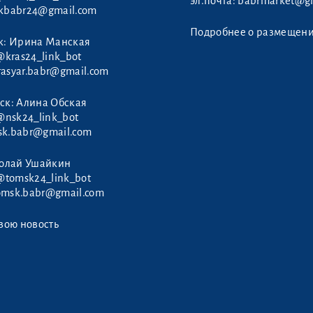
эл.почта:
babrmarket@gm
rkbabr24@gmail.com
Подробнее о размещен
к: Ирина Манская
@kras24_link_bot
rasyar.babr@gmail.com
ск: Алина Обская
@nsk24_link_bot
sk.babr@gmail.com
колай Ушайкин
@tomsk24_link_bot
omsk.babr@gmail.com
вою новость