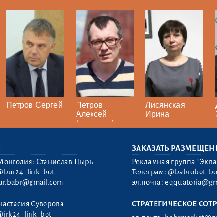
Петров Сергей
Петров
Лисянская
Алексей
Ирина
(иноагент)
Ы
ЗАКАЗАТЬ РАЗМЕЩЕН
Монголия: Станислав Цырь
Рекламная группа "Эква
@bur24_link_bot
Телеграм:
@babrobot_bo
ur.babr@gmail.com
эл.почта:
eqquatoria@gm
настасия Суворова
СТРАТЕГИЧЕСКОЕ СОТ
@irk24_link_bot