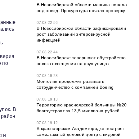
В Новосибирской области машина попала
под поезд. Прокуратура начала проверку
 данные
07.08 22:56
В Новосибирской области зафиксировали
зались
рост заболеваний энтеровирусной
инфекцией
ть
07.08 22:44
оверия
В Новосибирске завершают обустройство
о по
нового освещения на двух улицах
07.08 19:28
Монголия продолжит развивать
сотрудничество с компанией Boeing
07.08 19:13
Территорию красноярской больницы №20
упок. В
благоустроят за 13,5 миллиона рублей
 район
07.08 19:12
В красноярском Академгородке построят
семиэтажный деловой центр с видовой
сти