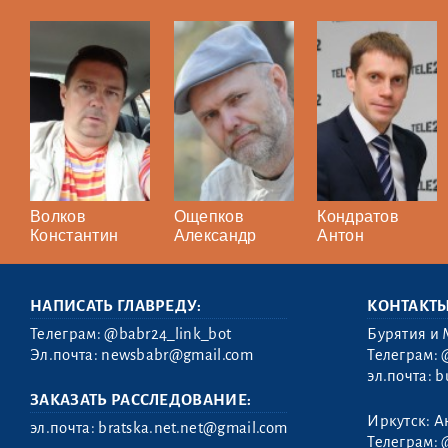
Волков
Ощепков
Кондратов
Константин
Александр
Антон
НАПИСАТЬ ГЛАВРЕДУ:
КОНТАКТ
Телеграм:
@babr24_link_bot
Бурятия и 
Эл.почта:
newsbabr@gmail.com
Телеграм:
эл.почта:
b
ЗАКАЗАТЬ РАССЛЕДОВАНИЕ:
Иркутск: А
эл.почта:
bratska.net.net@gmail.com
Телеграм: