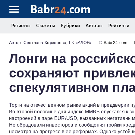
Babr
24
.com
Регионы
Сюжеты
Рубрики
Авторы
Рейтинги
Светлана Корзенева, ГК «АЛОР»
©
Babr24.com
Лонги на российск
сохраняют привле
спекулятивном пл
Торги на отечественном рынке акций в преддверии п
Во второй половине дня индекс ММВБ опускался к з
настроений в паре EUR/USD, вызванных негативными
Не обрадовали инвесторов и сообщения тройки креди
несмотря на прогресс в ее реформах. Однако устой