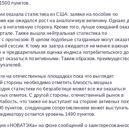
1500 пунктов.
и оказала статистика из США: заявки на пособие по
ремя как ожидался рост на аналогичную величину. Однако
в негативную сторону. Кроме того, лучше ожиданий ока
артале. Также вышла нейтральная статистика по
 с прогнозом. В целом подобные статданные могут оказа
ей сессии. К тому же завтра ожидается не менее важная
 и предварительная оценка индекса потребительского д
гут оказаться позитивными. Таким образом, преимуществ
купателей.
ги на отечественных площадках пока что выглядят
ой стороны необходимо отметить близость мощных
дня статистики по безработице может все же оказаться
ых отметок. С другой стороны, отечественный рынок в
бость, что также не выступает на стороне активных пок
00 пунктов, следующим сопротивлением может выступить
ндикатору остается уровень 1490 пунктов.
ции «НОВАТЭКа» на фоне сообщений о заинтересованно