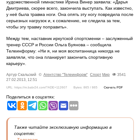
художественной гимнастике Ирина Винер заявила: «Дарья
Дмитриева, скорее всего, закончила выступать. Как известно,
у неё была травма ноги. Она опять эту ногу повредила после
серьезных нагрузок и, к сожалению, не следила за тем,
чтобы эту травму поправить».
Между тем, наставник иркутской спортсменки – заслуженный
тренер СССР и России Ольга Буянова – сообщила
Телеинформу: «Ни я, ни моя воспитанница никогда не
заявляли, что она планирует закончить спортивную
карьеру».
Артур Скальский
©
Агентство "Телеинформ"
Спорт
Мир
3541
27.02.2013, 12:51
URL: https://m.babr24.com/?ADE=112607
Bytes: 865 / 865
Скачать PDF
Поделиться в соцсетях:
Также читайте эксклюзивную информацию в
соцсетях:
-
Телеграм