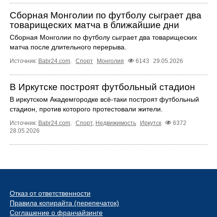
Сборная Монголии по футболу сыграет два
товарищеских матча в ближайшие дни
Сборная Монголии по футболу сыграет два товарищеских
матча после длительного перерыва.
Источник:
Babr24.com
.
Спорт
Монголия
6143
29.05.2026
В Иркутске построят футбольный стадион
В иркутском Академгородке всё‑таки построят футбольный
стадион, против которого протестовали жители.
Источник:
Babr24.com
.
Спорт
,
Недвижимость
Иркутск
6372
28.05.2026
Отказ от ответственности
Правила копирайта (перепечаток)
Соглашение о франчайзинге