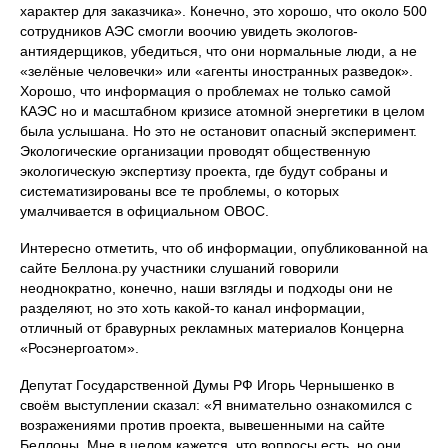
характер для заказчика». Конечно, это хорошо, что около 500
сотрудников АЭС смогли воочию увидеть экологов-
антиядерщиков, убедиться, что они нормальные люди, а не
«зелёные человечки» или «агенты иностранных разведок».
Хорошо, что информация о проблемах не только самой
КАЭС но и масштабном кризисе атомной энергетики в целом
была услышана. Но это не остановит опасный эксперимент.
Экологические организации проводят общественную
экологическую экспертизу проекта, где будут собраны и
систематизированы все те проблемы, о которых
умалчивается в официальном ОВОС.
Интересно отметить, что об информации, опубликованной на
сайте Беллона.ру участники слушаний говорили
неоднократно, конечно, наши взгляды и подходы они не
разделяют, но это хоть какой-то канал информации,
отличный от бравурных рекламных материалов Концерна
«Росэнергоатом».
Депутат Государственной Думы РФ Игорь Чернышенко в
своём выступлении сказал: «Я внимательно ознакомился с
возражениями против проекта, вывешенными на сайте
Беллоны. Мне в целом кажется, что вопросы есть, но они