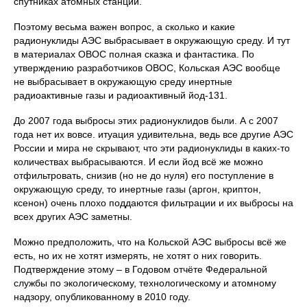
спутниках атомных станций.
Поэтому весьма важен вопрос, а сколько и какие
радионуклиды АЭС выбрасывает в окружающую среду. И тут
в материалах ОВОС полная сказка и фантастика. По
утверждению разработчиков ОВОС, Кольская АЭС вообще
не выбрасывает в окружающую среду инертные
радиоактивные газы и радиоактивный йод-131.
До 2007 года выбросы этих радионуклидов были. А с 2007
года нет их вовсе. итуация удивительна, ведь все другие АЭС
России и мира не скрывают, что эти радионуклиды в каких-то
количествах выбрасываются. И если йод всё же можно
отфильтровать, снизив (но не до нуля) его поступление в
окружающую среду, то инертные газы (аргон, криптон,
ксенон) очень плохо поддаются фильтрации и их выбросы на
всех других АЭС заметны.
Можно предположить, что на Кольской АЭС выбросы всё же
есть, но их не хотят измерять, не хотят о них говорить.
Подтверждение этому – в Годовом отчёте Федеральной
службы по экологическому, технологическому и атомному
надзору, опубликованному в 2010 году.