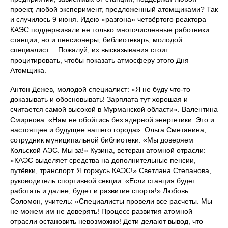
проект, любой эксперимент, предложенный атомщиками? Так
и случилось 9 июня. Идею «разгона» четвёртого реактора
КАЭС поддерживали не только многочисленные работники
станции, но и пенсионеры, библиотекарь, молодой
специалист… Пожалуй, их высказывания стоит
процитировать, чтобы показать атмосферу этого Дня
Атомщика.
Антон Дежев, молодой специалист: «Я не буду что-то
доказывать и обосновывать! Зарплата тут хорошая и
считается самой высокой в Мурманской области». Валентина
Смирнова: «Нам не обойтись без ядерной энергетики. Это и
настоящее и будущее нашего города». Ольга Сметанина,
сотрудник муниципальной библиотеки: «Мы доверяем
Кольской АЭС. Мы за!» Кузина, ветеран атомной отрасли:
«КАЭС выделяет средства на дополнительные пенсии,
путёвки, транспорт. Я горжусь КАЭС!» Светлана Степанова,
руководитель спортивной секции: «Если станция будет
работать и далее, будет и развитие спорта!» Любовь
Соломон, учитель: «Специалисты провели все расчеты. Мы
не можем им не доверять! Процесс развития атомной
отрасли остановить невозможно! Дети делают вывод, что