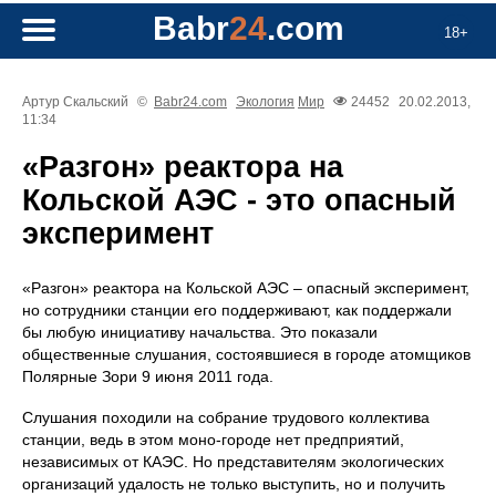
Babr
24
.com
18+
Артур Скальский
©
Babr24.com
Экология
Мир
24452
20.02.2013,
11:34
«Разгон» реактора на
Кольской АЭС - это опасный
эксперимент
«Разгон» реактора на Кольской АЭС – опасный эксперимент,
но сотрудники станции его поддерживают, как поддержали
бы любую инициативу начальства. Это показали
общественные слушания, состоявшиеся в городе атомщиков
Полярные Зори 9 июня 2011 года.
Слушания походили на собрание трудового коллектива
станции, ведь в этом моно-городе нет предприятий,
независимых от КАЭС. Но представителям экологических
организаций удалость не только выступить, но и получить