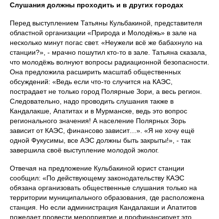
Слушания должны проходить и в других городах
Перед выступлением Татьяны Кульбакиной, представителя
областной организации «Природа и Молодёжь» в зале на
несколько минут погас свет. «Неужели всё же бабахнуло на
станции?», - мрачно пошутил кто-то в зале. Татьяна сказала,
что молодёжь волнуют вопросы радиационной безопасности.
Она предложила расширить масштаб общественных
обсуждений: «Ведь если что-то случится на КАЭС,
пострадает не только город Полярные Зори, а весь регион.
Следовательно, надо проводить слушания также в
Кандалакше, Апатитах и в Мурманске, ведь это вопрос
регионального значения! А население Полярных Зорь
зависит от КАЭС, финансово зависит…». «Я не хочу ещё
одной Фукусимы, все АЭС должны быть закрыты!», - так
завершила своё выступление молодой эколог.
Отвечая на предложение Кульбакиной юрист станции
сообщил: «По действующему законодательству КАЭС
обязана организовать общественные слушания только на
территории муниципального образования, где расположена
станция. Но если администрация Кандалакши и Апатитов
пожелает провести мероприятие и профинансирует это,