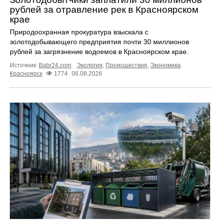
рублей за отравление рек в Красноярском
крае
Природоохранная прокуратура взыскала с
золотодобывающего предприятия почти 30 миллионов
рублей за загрязнение водоемов в Красноярском крае.
Источник:
Babr24.com
.
Экология
,
Происшествия
,
Экономика
Красноярск
1774
06.08.2026