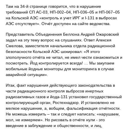
Там на 34-й странице говорится, что в нарушение
требований СП АС-03, НП-002–04, НП-036–05 и НП-067–05
на Кольской АЭС «контроль и учет ИРГ и I-131 в выбросах
АЭС отсутствует». Отчёт доступен на сайте ведомства.
Представитель Объединения Беллона Андрей Ожаровский
задал на эту тему вопрос на слушаниях. Ответ Алексея
Смелова, заместителя начальника отдела радиационной
безопасности Кольской АЭС шокировал: «Я этого
злополучного отчёта не читал, не имел чести ознакомиться и
посмотреть. Йод контролируется всегда! … Мы закупаем
мобильные йодные мониторы для мониторинга в случае
аварийной ситуации».
Итак, факт нарушения действующего законодательства в
части радиационного контроля выбросов инертных
радиоактивных газов и йода-131 установил государственный
контролирующий орган, Ростехнадзор. И установлено не
мелкое нарушение, а, вобщем, фальсификация отчётности.
Не можешь измерить – так и следует написать: «нарушаем,
мол, не измеряем». Но рисовать в отчёте нули - это
введение в заблуждение и общественности, и лиц,