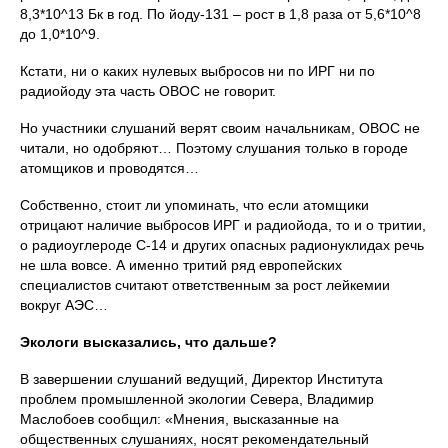
8,3*10^13 Бк в год. По йоду-131 – рост в 1,8 раза от 5,6*10^8
до 1,0*10^9.
Кстати, ни о каких нулевых выбросов ни по ИРГ ни по
радиойоду эта часть ОВОС не говорит.
Но участники слушаний верят своим начальникам, ОВОС не
читали, но одобряют… Поэтому слушания только в городе
атомщиков и проводятся…
Собственно, стоит ли упоминать, что если атомщики
отрицают наличие выбросов ИРГ и радиойода, то и о тритии,
о радиоуглероде С-14 и других опасных радионуклидах речь
не шла вовсе. А именно тритий ряд европейских
специалистов считают ответственным за рост лейкемии
вокруг АЭС…
Экологи высказались, что дальше?
В завершении слушаний ведущий, Директор Института
проблем промышленной экологии Севера, Владимир
Маслобоев сообщил: «Мнения, высказанные на
общественных слушаниях, носят рекомендательный