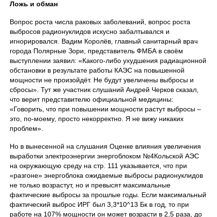
Ложь и обман
Вопрос роста числа раковых заболеваний, вопрос роста
выбросов радионуклидов искусно забалтывался и
игнорировался. Вадим Королёв, главный санитарный врач
города Полярные Зори, представитель ФМБА в своём
выступлении заявил: «Какого-либо ухудшения радиационной
обстановки в результате работы КАЭС на повышенной
мощности не произойдёт. Не будут увеличены выбросы и
сбросы». Тут же участник слушаний Андрей Черков сказал,
что верит представителю официальной медицины:
«Говорить, что при повышении мощности растут выбросы –
это, по-моему, просто некорректно. Я не вижу никаких
проблем».
Но в вынесенной на слушания Оценке влияния увеличения
выработки электроэнергии энергоблоком №4Кольской АЭС
на окружающую среду на стр. 111 указывается, что при
«разгоне» энергоблока ожидаемые выбросы радионуклидов
не только возрастут, но и превысят максимальные
фактические выбросы за прошлые годы. Если максимальный
фактический выброс ИРГ был 3,3*10^13 Бк в год, то при
работе на 107% мощности он может возрасти в 2,5 раза, до