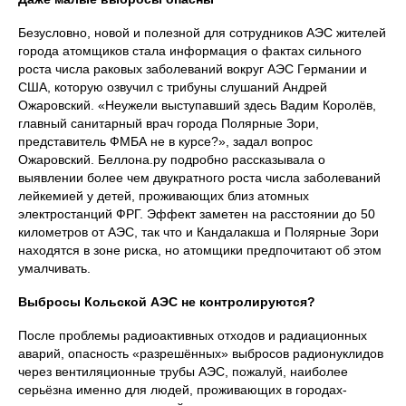
Безусловно, новой и полезной для сотрудников АЭС жителей
города атомщиков стала информация о фактах сильного
роста числа раковых заболеваний вокруг АЭС Германии и
США, которую озвучил с трибуны слушаний Андрей
Ожаровский. «Неужели выступавший здесь Вадим Королёв,
главный санитарный врач города Полярные Зори,
представитель ФМБА не в курсе?», задал вопрос
Ожаровский. Беллона.ру подробно рассказывала о
выявлении более чем двукратного роста числа заболеваний
лейкемией у детей, проживающих близ атомных
электростанций ФРГ. Эффект заметен на расстоянии до 50
километров от АЭС, так что и Кандалакша и Полярные Зори
находятся в зоне риска, но атомщики предпочитают об этом
умалчивать.
Выбросы Кольской АЭС не контролируются?
После проблемы радиоактивных отходов и радиационных
аварий, опасность «разрешённых» выбросов радионуклидов
через вентиляционные трубы АЭС, пожалуй, наиболее
серьёзна именно для людей, проживающих в городах-