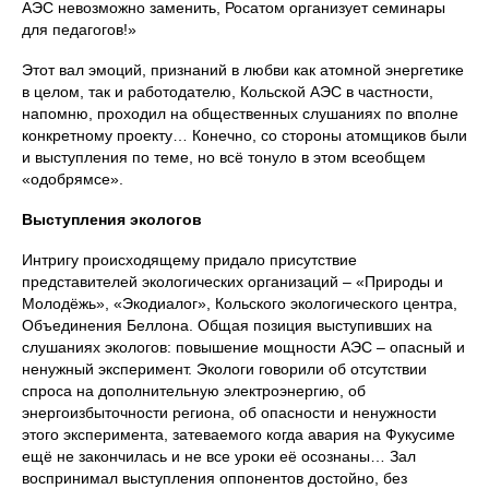
АЭС невозможно заменить, Росатом организует семинары
для педагогов!»
Этот вал эмоций, признаний в любви как атомной энергетике
в целом, так и работодателю, Кольской АЭС в частности,
напомню, проходил на общественных слушаниях по вполне
конкретному проекту… Конечно, со стороны атомщиков были
и выступления по теме, но всё тонуло в этом всеобщем
«одобрямсе».
Выступления экологов
Интригу происходящему придало присутствие
представителей экологических организаций – «Природы и
Молодёжь», «Экодиалог», Кольского экологического центра,
Объединения Беллона. Общая позиция выступивших на
слушаниях экологов: повышение мощности АЭС – опасный и
ненужный эксперимент. Экологи говорили об отсутствии
спроса на дополнительную электроэнергию, об
энергоизбыточности региона, об опасности и ненужности
этого эксперимента, затеваемого когда авария на Фукусиме
ещё не закончилась и не все уроки её осознаны… Зал
воспринимал выступления оппонентов достойно, без