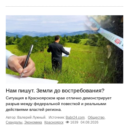
Нам пишут. Земли до востребования?
Ситуация в Красноярском крае отлично демонстрирует
разрыв между федеральной повесткой и реальными
действиями властей региона.
Автор: Валерий Лужный.
Источник:
Babr24.com
.
Общество
,
Скандалы
,
Экономика
Красноярск
1639
04.08.2026