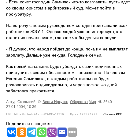
- Если хочет господин Самилюк что-то возглавить, пусть идет
со своим юристом в арбитражный суд. Может пойти в
прокуратуру.
На встречу с новым руководством сегодня приглашали всех
работников ЖЭУ-1. Однако людей уже не интересует, кто
станет их начальником, главное чтобы деньги вернули:
- Я думаю, что народ пойдет до конца, пока им не выплатят
зарплату. Дальше уже некуда. Голодные семьи.
Как новый начальник будет убеждать своих подчиненных
приступить к своим обязанностям - неизвестно. По словам
Евгения Самилюка, с каждым работником он будет
разговаривать индивидуально, и через несколько дней
забастовка прекратится.
Артур Скальский
©
Вести-Иркутск
Общество
Мир
3640
27.01.2004, 10:36
URL: https://m.babr24.com/?ADE=11216
Bytes: 1971 / 1971
Скачать PDF
Поделиться в соцсетях: